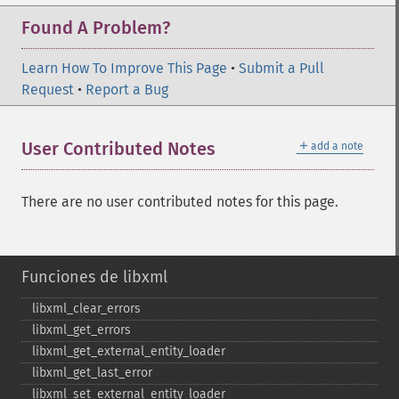
Found A Problem?
Learn How To Improve This Page
•
Submit a Pull
Request
•
Report a Bug
＋
User Contributed Notes
add a note
There are no user contributed notes for this page.
Funciones de libxml
libxml_​clear_​errors
libxml_​get_​errors
libxml_​get_​external_​entity_​loader
libxml_​get_​last_​error
libxml_​set_​external_​entity_​loader