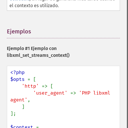
el contexto es utilizado.
Ejemplos
¶
Ejemplo #1 Ejemplo con
libxml_set_streams_context()
<?php

$opts 
= [

'http' 
=> [

'user_agent' 
=> 
'PHP libxml 
agent'
,

    ]

];

$context 
= 