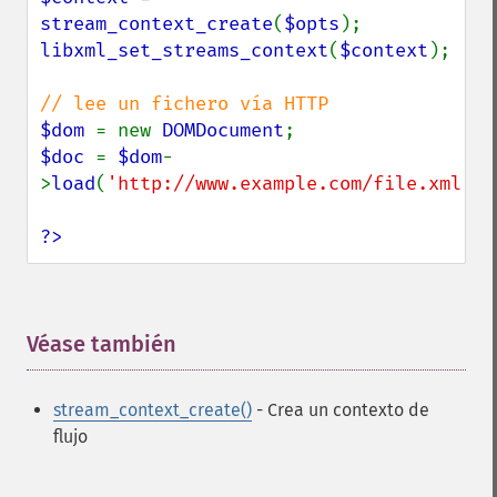
stream_context_create
(
$opts
libxml_set_streams_context
(
$context
);

$dom 
= new 
DOMDocument
$doc 
= 
$dom
-
>
load
(
'http://www.example.com/file.xml'
);

?>
Véase también
¶
stream_context_create()
- Crea un contexto de
flujo