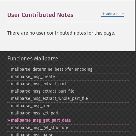
＋
User Contributed Notes
add a note
There are no user contributed notes for this page.
Funciones Mailparse
mailparse_​determine_​best_​xfer_​encoding
mailparse_​msg_​create
mailparse_​msg_​extract_​part
mailparse_​msg_​extract_​part_​file
mailparse_​msg_​extract_​whole_​part_​file
mailparse_​msg_​free
mailparse_​msg_​get_​part
mailparse_​msg_​get_​part_​data
mailparse_​msg_​get_​structure
mailparse_​msg_​parse