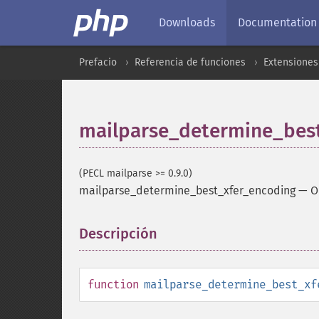
Downloads
Documentation
Prefacio
Referencia de funciones
Extensiones
mailparse_determine_bes
(PECL mailparse >= 0.9.0)
mailparse_determine_best_xfer_encoding
—
O
Descripción
¶
function
mailparse_determine_best_xf