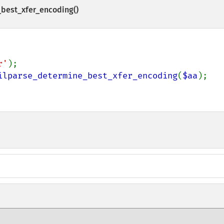
best_xfer_encoding()
r'
);

ilparse_determine_best_xfer_encoding
(
$aa
);
