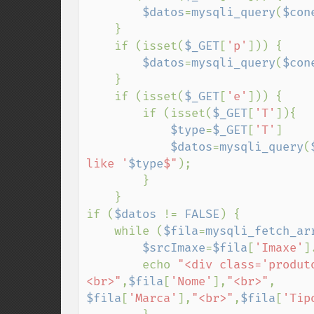
$datos
=
mysqli_query
(
$con
    }

    if (isset(
$_GET
[
'p'
])) {

$datos
=
mysqli_query
(
$con
    }

    if (isset(
$_GET
[
'e'
])) {

        if (isset(
$_GET
[
'T'
]){

$type
=
$_GET
[
'T'
]

$datos
=
mysqli_query
(
like '
$type
$"
);

        }

    }

if (
$datos 
!= 
FALSE
) {

    while (
$fila
=
mysqli_fetch_ar
$srcImaxe
=
$fila
[
'Imaxe'
]
        echo 
"<div class='produt
<br>"
,
$fila
[
'Nome'
],
"<br>"
$fila
[
'Marca'
],
"<br>"
,
$fila
[
'Tip