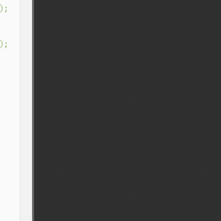
);

);
