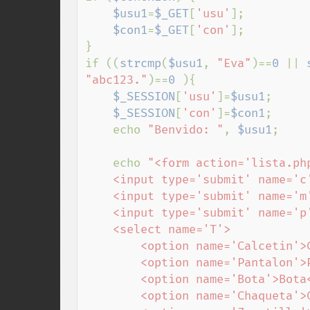
$usu1
=
$_GET
[
'usu'
];

$con1
=
$_GET
[
'con'
];

}

if ((
strcmp
(
$usu1
, 
"Eva"
)==
0 
|| 
"abc123."
)==
0 
){

$_SESSION
[
'usu'
]=
$usu1
;

$_SESSION
[
'con'
]=
$con1
;

    echo 
"Benvido: "
, 
$usu1
;

    echo 
"<form action='lista.php
    <input type='submit' name='c' value='Listado Completo'><br>

    <input type='submit' name='m' value='Listado por Marca'><br>

    <input type='submit' name='p' value='Listado por prezo'><br>

    <select name='T'>

        <option name='Calcetin'>Calcetin</option>

        <option name='Pantalon'>Pantalon</option>

        <option name='Bota'>Bota</option>

        <option name='Chaqueta'>Chaqueta</option>
