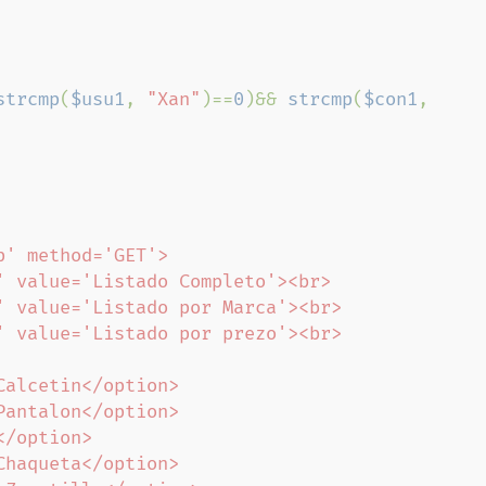
strcmp
(
$usu1
, 
"Xan"
)==
0
)&& 
strcmp
(
$con1
, 
' method='GET'>
