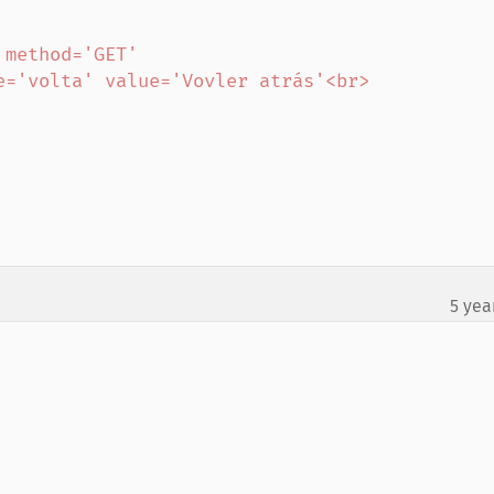
method='GET'

5 yea