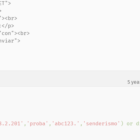
T">

5 yea
8.2.201'
,
'proba'
,
'abc123.'
,
'senderismo'
) or di