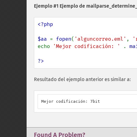
Ejemplo #1 Ejemplo de
mailparse_determine_
<?php

$aa 
= 
fopen
(
'alguncorreo.eml'
, 
'
echo 
'Mejor codificación: ' 
. 
ma
?>
Resultado del ejemplo anterior es similar a:
Mejor codificación: 7bit
Found A Problem?