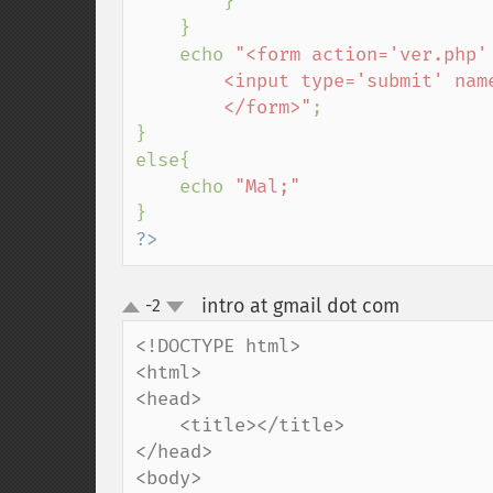
        }

    }

    echo 
"<form action='ver.php' 
        <input type='submit' name='volta' value='Vovler atrás'<br>

        </form>"
;

}

else{

    echo 
?>
intro at gmail dot com
-2
¶
up
down
<!DOCTYPE html>

<html>

<head>

    <title></title>

</head>

<body>
