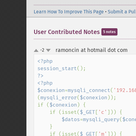
Learn How To Improve This Page
•
Submit a Pul
User Contributed Notes
5 notes
ramoncin at hotmail dot com
-2
¶
up
down
<?php

session_start
?>

<?php

$conexion
=
mysqli_connect
(
'192.16
(
mysqli_error
(
$conexion
));

if (
$conexion
) {

    if (isset(
$_GET
[
'c'
])) {

$datos
=
mysqli_query
(
$con
    }

    if (isset(
$_GET
[
'm'
])) {
