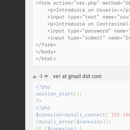
<form action="ver.php" method="GE
    <p>Introduzca un Usuario:</p>

    <input type="text" name="usu"><br>

    <p>Introduzca un Contrasinal:</p>

    <input type="password" name="con"><br>

    <input type="submit" name="Enviar">

</form>

</body>

</html>
ver at gmail dot com
-3
¶
up
down
<?php

session_start
?>

<?php

$conexion
=
mysqli_connect
(
'192.16
(
mysqli_error
(
$conexion
));

if (
$conexion
) {
