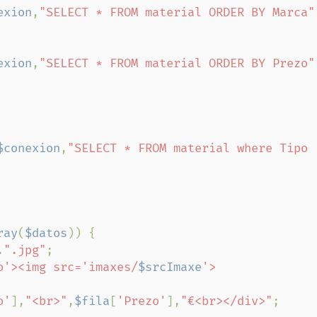
exion
,
"SELECT * FROM material ORDER BY Marca"
exion
,
"SELECT * FROM material ORDER BY Prezo"
$conexion
,
"SELECT * FROM material where Tipo 
ray
(
$datos
)) {

.
".jpg"
;

o'><img src='imaxes/
$srcImaxe
'>
o'
],
"<br>"
,
$fila
[
'Prezo'
],
"€<br></div>"
;
