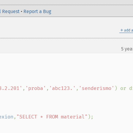
l Request
•
Report a Bug
＋
add a
5 yea
8.2.201'
,
'proba'
,
'abc123.'
,
'senderismo'
) or di
exion
,
"SELECT * FROM material"
);
