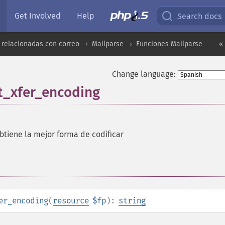
Get Involved
Help
Search docs
 relacionadas con correo
Mailparse
Funciones Mailparse
«
Change language:
t_xfer_encoding
btiene la mejor forma de codificar
er_encoding
(
resource
$fp
):
string