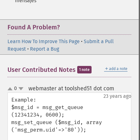
mensajes
Found A Problem?
Learn How To Improve This Page
•
Submit a Pull
Request
•
Report a Bug
＋
User Contributed Notes
add a note
1 note
webmaster at toolshed51 dot com
0
¶
up
down
23 years ago
Example:

$msg_id = msg_get_queue 
(12341234, 0600);

msg_set_queue ($msg_id, array 
('msg_perm.uid'=>'80'));
