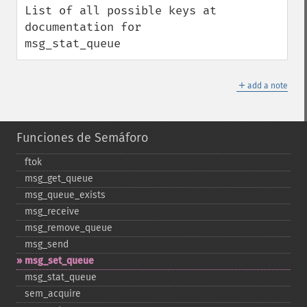
List of all possible keys at 
documentation for 
msg_stat_queue
＋
add a note
Funciones de Semáforo
ftok
msg_​get_​queue
msg_​queue_​exists
msg_​receive
msg_​remove_​queue
msg_​send
msg_​set_​queue
msg_​stat_​queue
sem_​acquire