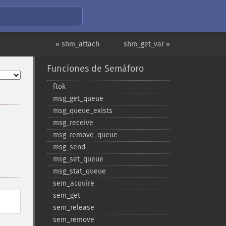
« shm_attach
shm_get_var »
Funciones de Semáforo
ftok
msg_​get_​queue
msg_​queue_​exists
msg_​receive
msg_​remove_​queue
msg_​send
msg_​set_​queue
msg_​stat_​queue
sem_​acquire
sem_​get
sem_​release
sem_​remove