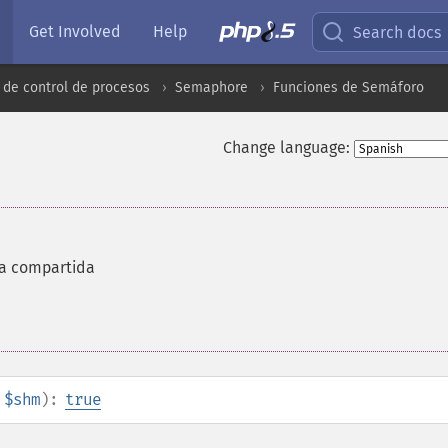
Get Involved
Help
Search docs
 de control de procesos
Semaphore
Funciones de Semáforo
Change language:
a compartida
$shm
):
true