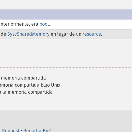
anteriormente, era
bool
.
a de
SysvSharedMemory
en lugar de un
resource
.
e memoria compartida
emoria compartida bajo Unix
de la memoria compartida
l Request
•
Report a Bug