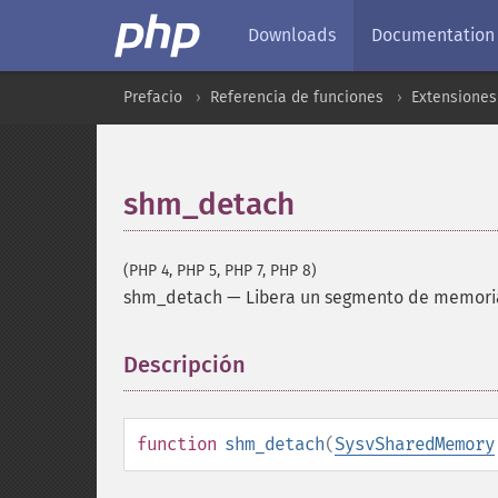
Downloads
Documentation
Prefacio
Referencia de funciones
Extensiones
shm_detach
(PHP 4, PHP 5, PHP 7, PHP 8)
shm_detach
—
Libera un segmento de memori
Descripción
¶
function
shm_detach
(
SysvSharedMemory