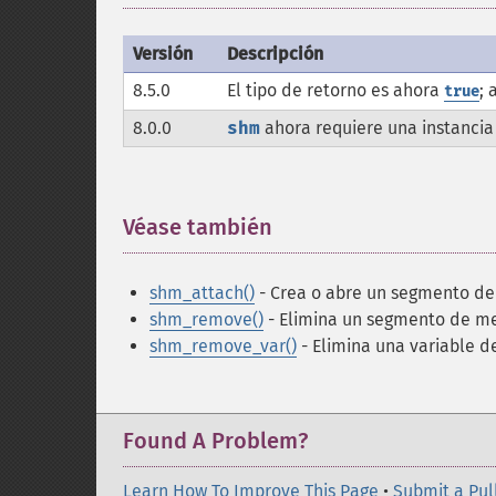
Versión
Descripción
8.5.0
El tipo de retorno es ahora
; 
true
8.0.0
shm
ahora requiere una instanci
Véase también
¶
shm_attach()
- Crea o abre un segmento d
shm_remove()
- Elimina un segmento de m
shm_remove_var()
- Elimina una variable 
Found A Problem?
Learn How To Improve This Page
•
Submit a Pul