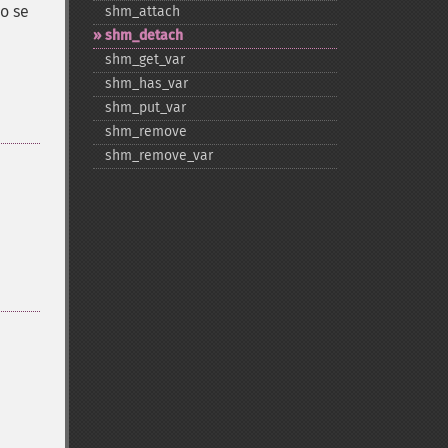
No se
shm_​attach
shm_​detach
shm_​get_​var
shm_​has_​var
shm_​put_​var
shm_​remove
shm_​remove_​var