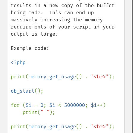
results in a new copy of the buffer 
being made.  This can end up 
massively increasing the memory 
requirements of your script if your 
output is large.

Example code:

<?php

print(
memory_get_usage
() . 
"<br>"
);

ob_start
();

for (
$i 
= 
0
; 
$i 
< 
5000000
; 
$i
++)

    print(
" "
);

print(
memory_get_usage
() . 
"<br>"
);
