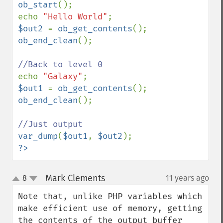
ob_start
();

echo 
"Hello World"
$out2 
= 
ob_get_contents
ob_end_clean
();

echo 
"Galaxy"
$out1 
= 
ob_get_contents
ob_end_clean
();

var_dump
(
$out1
, 
$out2
?>
Mark Clements
8
11 years ago
¶
up
down
Note that, unlike PHP variables which 
make efficient use of memory, getting 
the contents of the output buffer 