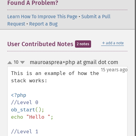
Found A Problem?
Learn How To Improve This Page
•
Submit a Pull
Request
•
Report a Bug
＋
User Contributed Notes
add a note
2 notes
mauroasprea+php at gmail dot com
10
¶
up
down
15 years ago
This is an example of how the 
stack works:

ob_start
();

echo 
"Hello "
;
