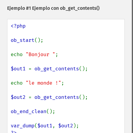
Ejemplo #1 Ejemplo con
ob_get_contents()
<?php

ob_start
();

echo 
"Bonjour "
;

$out1 
= 
ob_get_contents
();

echo 
"le monde !"
;

$out2 
= 
ob_get_contents
();

ob_end_clean
();

var_dump
(
$out1
, 
$out2
?>