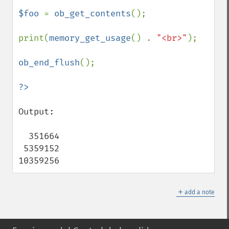
$foo 
= 
ob_get_contents
();

print(
memory_get_usage
() . 
"<br>"
);

ob_end_flush
();

Output:

  351664

 5359152

10359256
＋
add a note