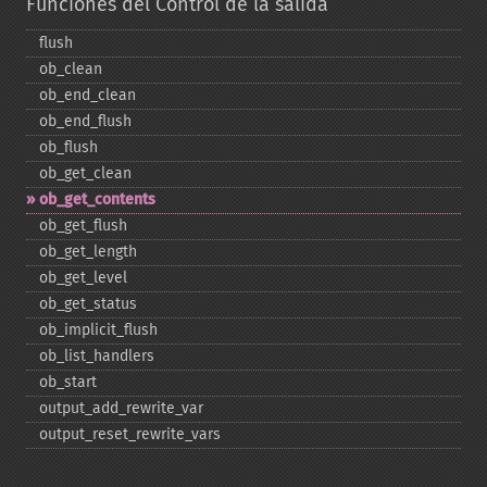
Funciones del Control de la salida
flush
ob_​clean
ob_​end_​clean
ob_​end_​flush
ob_​flush
ob_​get_​clean
ob_​get_​contents
ob_​get_​flush
ob_​get_​length
ob_​get_​level
ob_​get_​status
ob_​implicit_​flush
ob_​list_​handlers
ob_​start
output_​add_​rewrite_​var
output_​reset_​rewrite_​vars