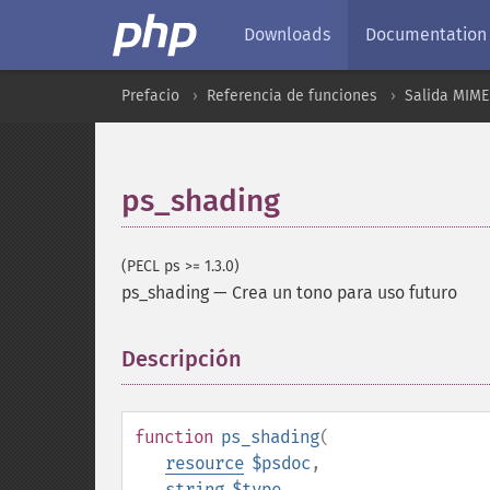
Downloads
Documentation
Prefacio
Referencia de funciones
Salida MIME
ps_shading
(PECL ps >= 1.3.0)
ps_shading
—
Crea un tono para uso futuro
Descripción
¶
function
ps_shading
(
resource
$psdoc
,
string
$type
,