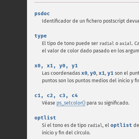
psdoc
Identificador de un fichero postscript devu
type
El tipo de tono puede ser
o
. C
radial
axial
el valor de color dado pasado en los arg
x0, x1, y0, y1
Las coordenadas
x0
,
y0
,
x1
,
y1
son el punt
puntos son los puntos medios del inicio y fin
c1, c2, c3, c4
Véase
ps_setcolor()
para su significado.
optlist
Si el tono es de tipo
, el
optlist
de
radial
inicio y fin del círculo.