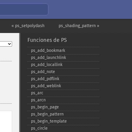
« ps_setpolydash
ps_shading_pattern »
Funciones de PS
ps_​add_​bookmark
ps_​add_​launchlink
ps_​add_​locallink
ps_​add_​note
ps_​add_​pdflink
ps_​add_​weblink
ps_​arc
ps_​arcn
ps_​begin_​page
ps_​begin_​pattern
ps_​begin_​template
ps_​circle