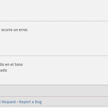
 ocurre un error.
do en el tono
eado
l Request
•
Report a Bug