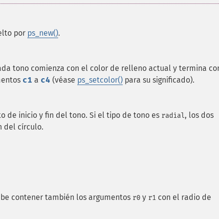
elto por
ps_new()
.
ada tono comienza con el color de relleno actual y termina co
umentos
c1
a
c4
(véase
ps_setcolor()
para su significado).
o de inicio y fin del tono. Si el tipo de tono es
, los dos
radial
 del círculo.
be contener también los argumentos
y
con el radio de
r0
r1