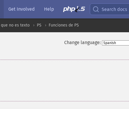
Get Involved
Help
Search docs
 que no es texto
PS
Funciones de PS
Change language: