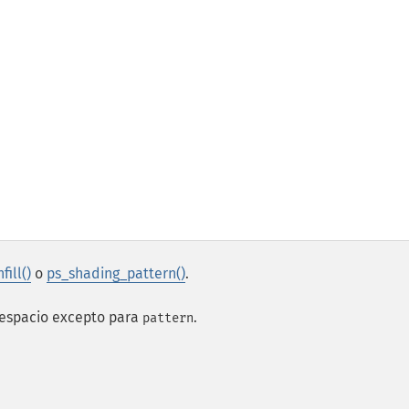
fill()
o
ps_shading_pattern()
.
e espacio excepto para
.
pattern