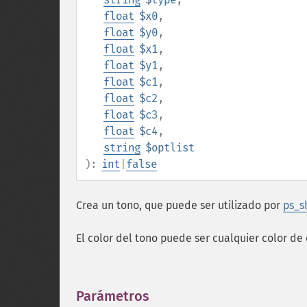
float
$x0
,
float
$y0
,
float
$x1
,
float
$y1
,
float
$c1
,
float
$c2
,
float
$c3
,
float
$c4
,
string
$optlist
):
int
|
false
Crea un tono, que puede ser utilizado por
ps_sh
El color del tono puede ser cualquier color d
Parámetros
¶