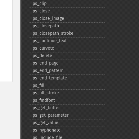
ps_​clip
ps_​close
ps_​close_​image
ps_​closepath
ps_​closepath_​stroke
ps_​continue_​text
ps_​curveto
ps_​delete
ps_​end_​page
ps_​end_​pattern
ps_​end_​template
ps_​fill
ps_​fill_​stroke
ps_​findfont
ps_​get_​buffer
ps_​get_​parameter
ps_​get_​value
ps_​hyphenate
ps_​include_​file