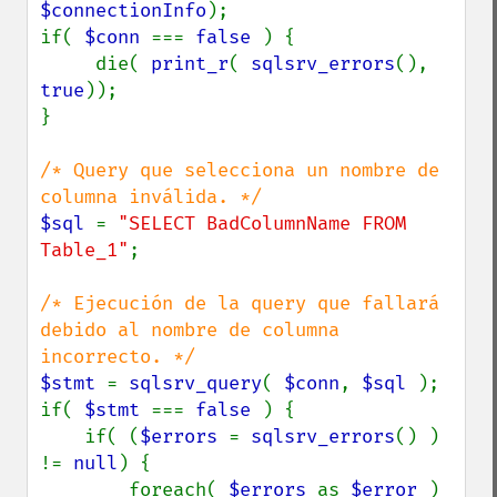
$connectionInfo
);

if( 
$conn 
=== 
false 
) {

     die( 
print_r
( 
sqlsrv_errors
(), 
true
));

}

/* Query que selecciona un nombre de 
$sql 
= 
"SELECT BadColumnName FROM 
Table_1"
;

/* Ejecución de la query que fallará 
debido al nombre de columna 
$stmt 
= 
sqlsrv_query
( 
$conn
, 
$sql 
);

if( 
$stmt 
=== 
false 
) {

    if( (
$errors 
= 
sqlsrv_errors
() ) 
!= 
null
) {

        foreach( 
$errors 
as 
$error 
) 