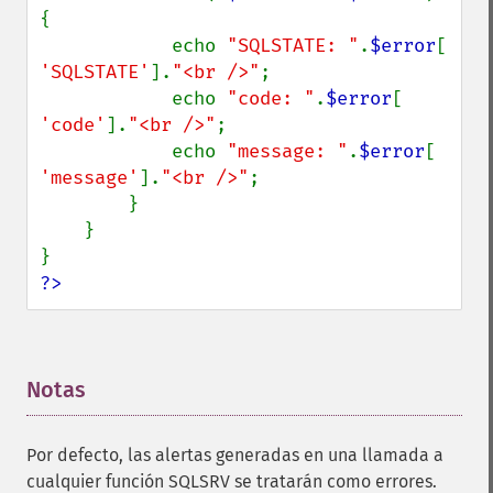
{

            echo 
"SQLSTATE: "
.
$error
[ 
'SQLSTATE'
].
"<br />"
;

            echo 
"code: "
.
$error
[ 
'code'
].
"<br />"
;

            echo 
"message: "
.
$error
[ 
'message'
].
"<br />"
;

        }

    }

?>
Notas
¶
Por defecto, las alertas generadas en una llamada a
cualquier función SQLSRV se tratarán como errores.