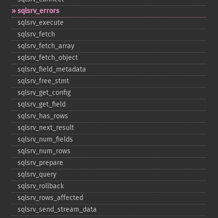
sqlsrv_​errors
sqlsrv_​execute
sqlsrv_​fetch
sqlsrv_​fetch_​array
sqlsrv_​fetch_​object
sqlsrv_​field_​metadata
sqlsrv_​free_​stmt
sqlsrv_​get_​config
sqlsrv_​get_​field
sqlsrv_​has_​rows
sqlsrv_​next_​result
sqlsrv_​num_​fields
sqlsrv_​num_​rows
sqlsrv_​prepare
sqlsrv_​query
sqlsrv_​rollback
sqlsrv_​rows_​affected
sqlsrv_​send_​stream_​data