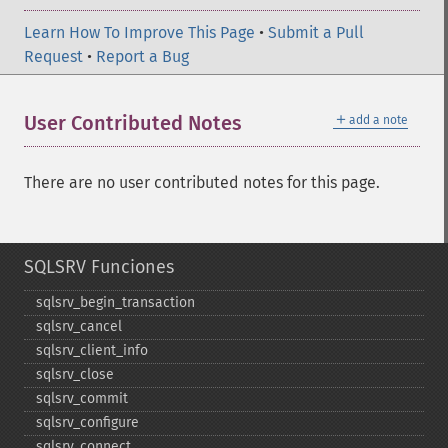
Learn How To Improve This Page
•
Submit a Pull
Request
•
Report a Bug
＋
User Contributed Notes
add a note
There are no user contributed notes for this page.
SQLSRV Funciones
sqlsrv_​begin_​transaction
sqlsrv_​cancel
sqlsrv_​client_​info
sqlsrv_​close
sqlsrv_​commit
sqlsrv_​configure
sqlsrv_​connect