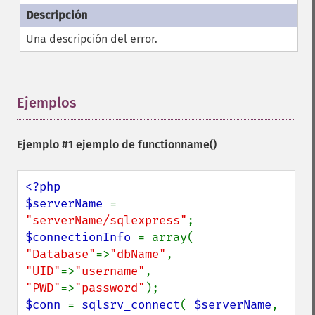
Una descripción del error.
Ejemplos
¶
Ejemplo #1 ejemplo de
functionname()
<?php

$serverName 
= 
"serverName/sqlexpress"
$connectionInfo 
= array( 
"Database"
=>
"dbName"
, 
"UID"
=>
"username"
, 
"PWD"
=>
"password"
$conn 
= 
sqlsrv_connect
( 
$serverName
, 