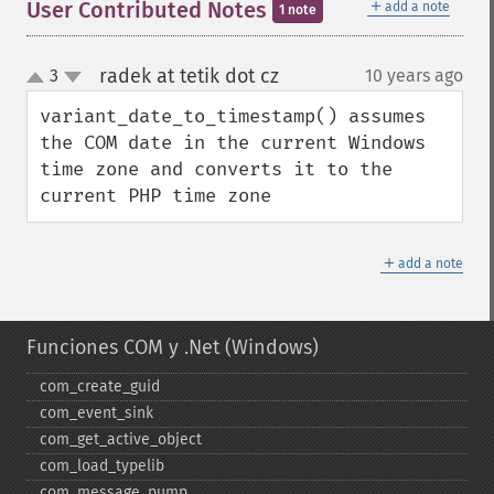
＋
User Contributed Notes
add a note
1 note
radek at tetik dot cz
3
10 years ago
¶
up
down
variant_date_to_timestamp() assumes 
the COM date in the current Windows 
time zone and converts it to the 
current PHP time zone
＋
add a note
Funciones COM y .Net (Windows)
com_​create_​guid
com_​event_​sink
com_​get_​active_​object
com_​load_​typelib
com_​message_​pump