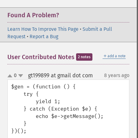
Found A Problem?
Learn How To Improve This Page
•
Submit a Pull
Request
•
Report a Bug
＋
User Contributed Notes
add a note
2 notes
gt199899 at gmail dot com
0
8 years ago
¶
up
down
$gen = (function () {

    try {

        yield 1;

    } catch (Exception $e) {

        echo $e->getMessage();

    }

})();
