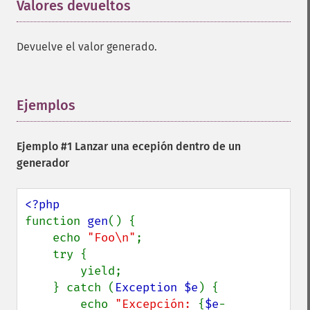
Valores devueltos
¶
Devuelve el valor generado.
Ejemplos
¶
Ejemplo #1 Lanzar una ecepión dentro de un
generador
function 
gen
() {

    echo 
"Foo\n"
;

    try {

        yield;

    } catch (
Exception $e
) {

        echo 
"Excepción: 
{
$e
-