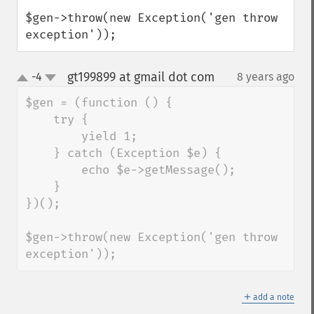
$gen->throw(new Exception('gen throw 
exception'));
gt199899 at gmail dot com
-4
8 years ago
¶
up
down
$gen = (function () {

    try {

        yield 1;

    } catch (Exception $e) {

        echo $e->getMessage();

    }

})();

$gen->throw(new Exception('gen throw 
exception'));
＋
add a note