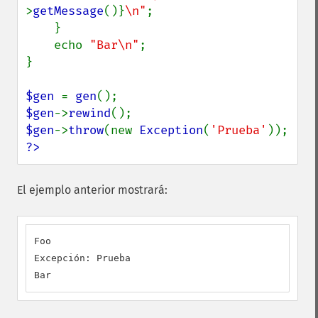
>
getMessage
()}
\n"
;

    }

    echo 
"Bar\n"
;

}

$gen 
= 
gen
$gen
->
rewind
$gen
->
throw
(new 
Exception
(
'Prueba'
?>
El ejemplo anterior mostrará:
Foo

Excepción: Prueba

Bar