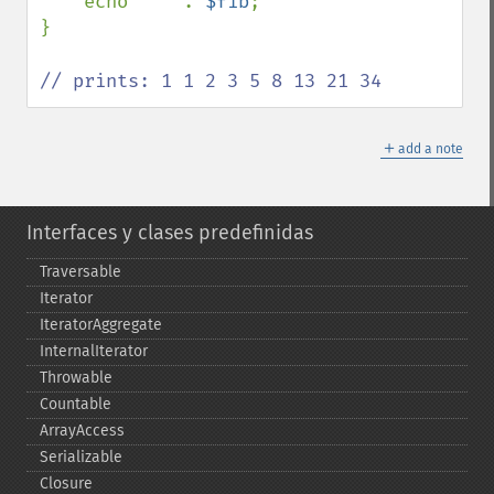
    echo 
" " 
. 
$fib
;

}

// prints: 1 1 2 3 5 8 13 21 34
＋
add a note
Interfaces y clases predefinidas
Traversable
Iterator
IteratorAggregate
InternalIterator
Throwable
Countable
ArrayAccess
Serializable
Closure