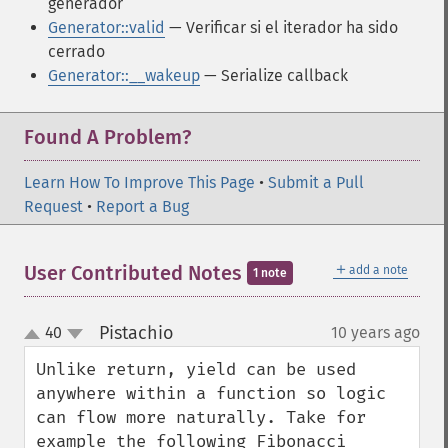
generador
Generator::valid
— Verificar si el iterador ha sido
cerrado
Generator::__wakeup
— Serialize callback
Found A Problem?
Learn How To Improve This Page
•
Submit a Pull
Request
•
Report a Bug
＋
User Contributed Notes
add a note
1 note
Pistachio
40
10 years ago
¶
up
down
Unlike return, yield can be used 
anywhere within a function so logic 
can flow more naturally. Take for 
example the following Fibonacci 