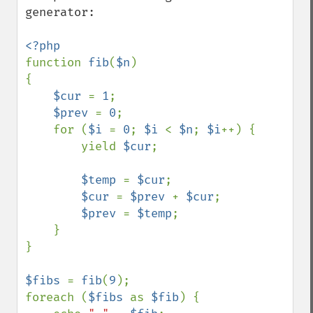
generator:

function 
fib
(
$n
)

{

$cur 
= 
1
;

$prev 
= 
0
;

    for (
$i 
= 
0
; 
$i 
< 
$n
; 
$i
++) {

        yield 
$cur
;

$temp 
= 
$cur
;

$cur 
= 
$prev 
+ 
$cur
;

$prev 
= 
$temp
;

    }

}

$fibs 
= 
fib
(
9
);

foreach (
$fibs 
as 
$fib
) {
