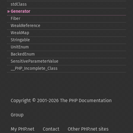
stdClass
Generator
Fiber
WeakReference
WeakMap
Stringable
UnitEnum
BackedEnum
SensitiveParameterValue
_​_​PHP_​Incomplete_​Class
Copyright © 2001-2026 The PHP Documentation
Group
My PHP.net
Contact
Other PHP.net sites