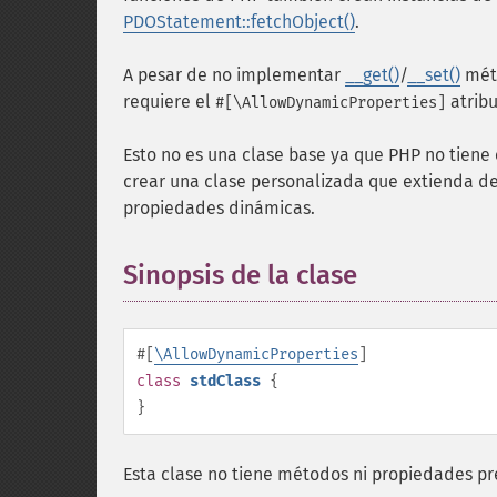
PDOStatement::fetchObject()
.
A pesar de no implementar
__get()
/
__set()
méto
requiere el
atribu
#[\AllowDynamicProperties]
Esto no es una clase base ya que PHP no tiene 
crear una clase personalizada que extienda d
propiedades dinámicas.
Sinopsis de la clase
¶
#[
\AllowDynamicProperties
]
class
stdClass
{
}
Esta clase no tiene métodos ni propiedades p