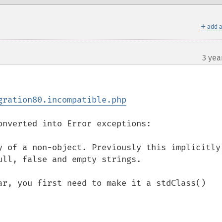
＋
add a
3 yea
gration80.incompatible.php
nverted into Error exceptions:

y of a non-object. Previously this implicitly 
ll, false and empty strings.

ar, you first need to make it a stdClass()
