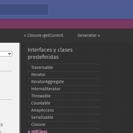
« Closure::getCurrent
Generator »
Interfaces y clases
predefinidas
Traversable
Iterator
IteratorAggregate
InternalIterator
Throwable
Countable
ArrayAccess
Serializable
as
Closure
o
stdClass