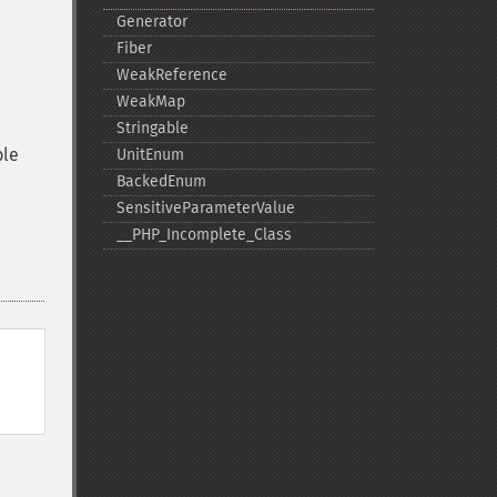
Generator
Fiber
WeakReference
WeakMap
Stringable
ble
UnitEnum
BackedEnum
SensitiveParameterValue
_​_​PHP_​Incomplete_​Class