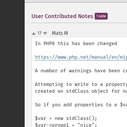
User Contributed Notes
1 note
Mats M
17
¶
up
down
In PHP8 this has been changed

https://www.php.net/manual/en/mi
A number of warnings have been co
Attempting to write to a propert
created an stdClass object for nu
So if you add properties to a $v
$var = new stdClass();

$var->propp1 = "nice";
