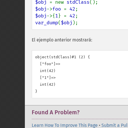
$obj 
= new 
stdClass
$obj
->
foo 
= 
42
$obj
->{
1
} = 
42
var_dump
(
$obj
);
El ejemplo anterior mostrará:
object(stdClass)#1 (2) {

  ["foo"]=>

  int(42)

  ["1"]=>

  int(42)

Found A Problem?
Learn How To Improve This Page
•
Submit a Pul