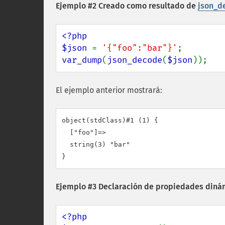
Ejemplo #2 Creado como resultado de
json_d
<?php

$json 
= 
'{"foo":"bar"}'
var_dump
(
json_decode
(
$json
));
El ejemplo anterior mostrará:
object(stdClass)#1 (1) {

  ["foo"]=>

  string(3) "bar"

Ejemplo #3 Declaración de propiedades diná
<?php
