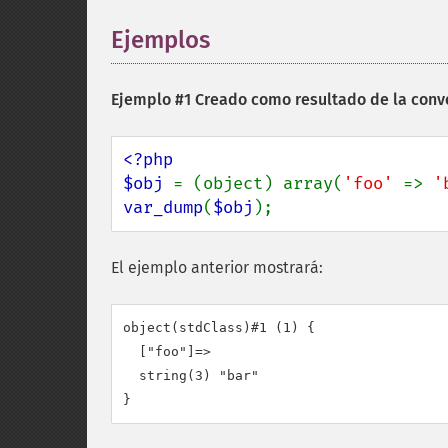
Ejemplos
¶
Ejemplo #1 Creado como resultado de la conv
<?php

$obj 
= (object) array(
'foo' 
=> 
'
var_dump
(
$obj
);
El ejemplo anterior mostrará:
object(stdClass)#1 (1) {

  ["foo"]=>

  string(3) "bar"
