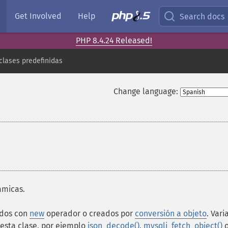
Get Involved
Help
Search docs
PHP 8.4.24 Released!
 clases predefinidas
Change language:
ámicas.
ados con
new
operador o creados por
conversión a objeto
. Vari
esta clase, por ejemplo
json_decode()
,
mysqli_fetch_object()