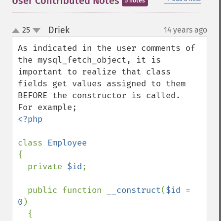
User Contributed Notes
5 notes
Driek
25
14 years ago
¶
up
down
As indicated in the user comments of 
the mysql_fetch_object, it is 
important to realize that class 
fields get values assigned to them 
BEFORE the constructor is called.

<?php

class 
{

  private 
$id
;

  public function 
__construct
(
$id 
= 
0
)

  {
