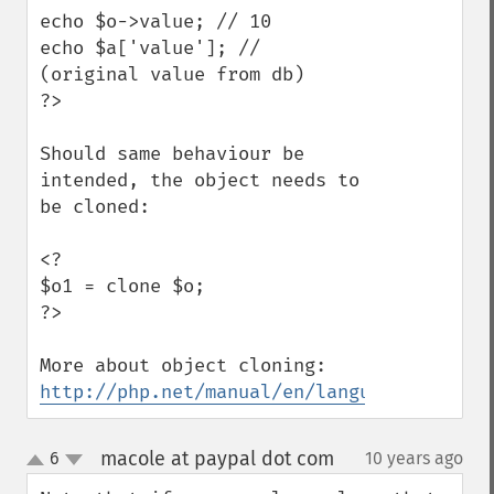
echo $o->value; // 10

echo $a['value']; // 
(original value from db)

?>

Should same behaviour be 
intended, the object needs to 
be cloned:

<?

$o1 = clone $o;

?>

http://php.net/manual/en/language.oop5.cl
macole at paypal dot com
6
10 years ago
¶
up
down