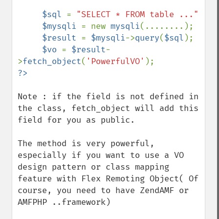
$sql 
= 
"SELECT * FROM table ..."

$mysqli 
= new 
mysqli
(........);

$result 
= 
$mysqli
->
query
(
$sql
);

$vo 
= 
$result
-
>
fetch_object
(
'PowerfulVO'
Note : if the field is not defined in 
the class, fetch_object will add this 
field for you as public.

The method is very powerful, 
especially if you want to use a VO 
design pattern or class mapping 
feature with Flex Remoting Object( Of 
course, you need to have ZendAMF or 
AMFPHP ..framework)
