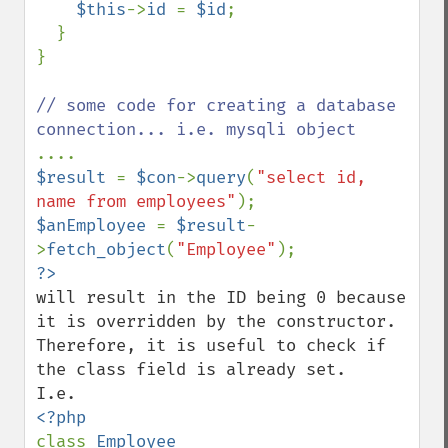
$this
->
id 
= 
$id
;

  }

}

// some code for creating a database 
$result 
= 
$con
->
query
(
"select id, 
name from employees"
$anEmployee 
= 
$result
-
>
fetch_object
(
"Employee"
will result in the ID being 0 because 
it is overridden by the constructor. 
Therefore, it is useful to check if 
the class field is already set.

class 