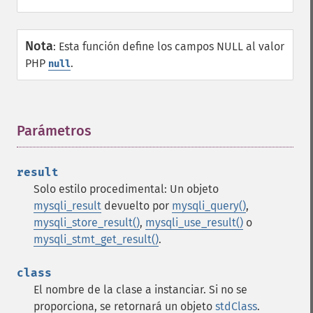
Nota
:
Esta función define los campos NULL al valor
PHP
.
null
Parámetros
¶
result
Solo estilo procedimental: Un objeto
mysqli_result
devuelto por
mysqli_query()
,
mysqli_store_result()
,
mysqli_use_result()
o
mysqli_stmt_get_result()
.
class
El nombre de la clase a instanciar. Si no se
proporciona, se retornará un objeto
stdClass
.