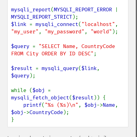
mysqli_report
(
MYSQLI_REPORT_ERROR 
| 
MYSQLI_REPORT_STRICT
$link 
= 
mysqli_connect
(
"localhost"
, 
"my_user"
, 
"my_password"
, 
"world"
);

$query 
= 
"SELECT Name, CountryCode 
FROM City ORDER BY ID DESC"
;

$result 
= 
mysqli_query
(
$link
, 
$query
);

while (
$obj 
= 
mysqli_fetch_object
(
$result
)) {

printf
(
"%s (%s)\n"
, 
$obj
->
Name
, 
$obj
->
CountryCode
);

}