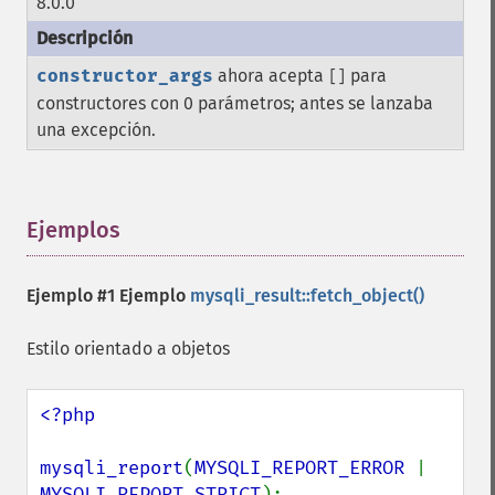
8.0.0
constructor_args
ahora acepta
para
[]
constructores con 0 parámetros; antes se lanzaba
una excepción.
Ejemplos
¶
Ejemplo #1 Ejemplo
mysqli_result::fetch_object()
Estilo orientado a objetos
<?php

mysqli_report
(
MYSQLI_REPORT_ERROR 
| 
MYSQLI_REPORT_STRICT