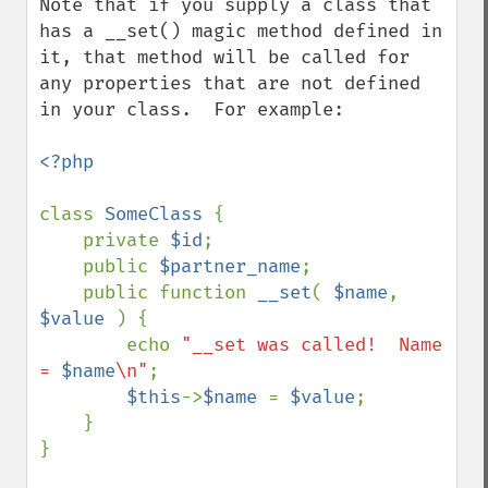
Note that if you supply a class that 
has a __set() magic method defined in 
it, that method will be called for 
any properties that are not defined 
in your class.  For example:

<?php

class 
SomeClass 
{

    private 
$id
;

    public 
$partner_name
;

    public function 
__set
( 
$name
, 
$value 
) {

        echo 
"__set was called!  Name 
= 
$name
\n"
;

$this
->
$name 
= 
$value
;

    }

}
