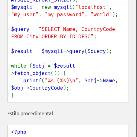
$mysqli 
= new 
mysqli
(
"localhost"
, 
"my_user"
, 
"my_password"
, 
"world"
);

$query 
= 
"SELECT Name, CountryCode 
FROM City ORDER BY ID DESC"
;

$result 
= 
$mysqli
->
query
(
$query
);

while (
$obj 
= 
$result
-
>
fetch_object
()) {

printf
(
"%s (%s)\n"
, 
$obj
->
Name
, 
$obj
->
CountryCode
);

}
Estilo procedimental
<?php
