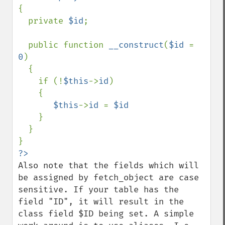
{

  private 
$id
;

  public function 
__construct
(
$id 
= 
0
)

  {

    if (!
$this
->
id
)

    {

$this
->
id 
= 
$id 

}

  }

Also note that the fields which will 
be assigned by fetch_object are case 
sensitive. If your table has the 
field "ID", it will result in the 
class field $ID being set. A simple 