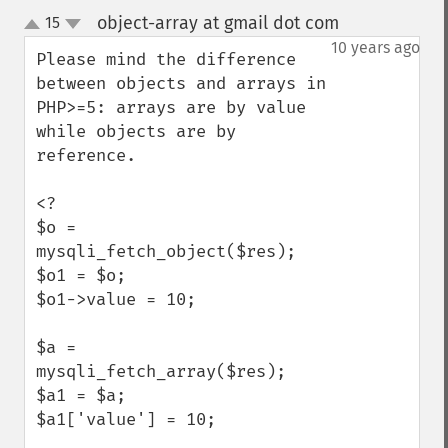
object-array at gmail dot com
15
¶
up
down
10 years ago
Please mind the difference 
between objects and arrays in 
PHP>=5: arrays are by value 
while objects are by 
reference.

<?

$o = 
mysqli_fetch_object($res);

$o1 = $o;

$o1->value = 10;

$a = 
mysqli_fetch_array($res);

$a1 = $a;

$a1['value'] = 10;
