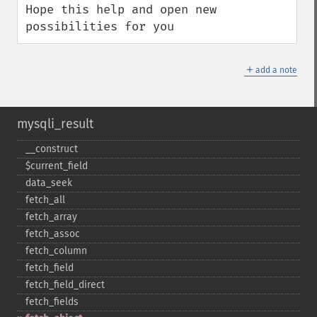
Hope this help and open new 
possibilities for you
＋
add a note
mysqli_result
_​_​construct
$current_​field
data_​seek
fetch_​all
fetch_​array
fetch_​assoc
fetch_​column
fetch_​field
fetch_​field_​direct
fetch_​fields