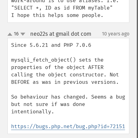
work-around is to use aliases. I.e. 
"SELECT *, ID as id FROM myTable"

I hope this helps some people.
neo22s at gmail dot com
16
10 years ago
¶
up
down
Since 5.6.21 and PHP 7.0.6

mysqli_fetch_object() sets the 
properties of the object AFTER 
calling the object constructor. Not 
BEFORE as was in previous versions.

So behaviour has changed. Seems a bug 
but not sure if was done 
intentionally.

https://bugs.php.net/bug.php?id=72151