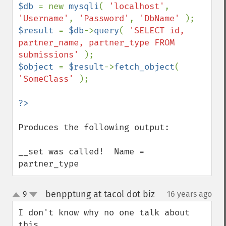
$db 
= new 
mysqli
( 
'localhost'
, 
'Username'
, 
'Password'
, 
'DbName' 
$result 
= 
$db
->
query
( 
'SELECT id, 
partner_name, partner_type FROM 
submissions' 
$object 
= 
$result
->
fetch_object
( 
'SomeClass' 
);

Produces the following output:

__set was called!  Name = 
partner_type
benpptung at tacol dot biz
9
16 years ago
¶
up
down
I don't know why no one talk about 
this.
