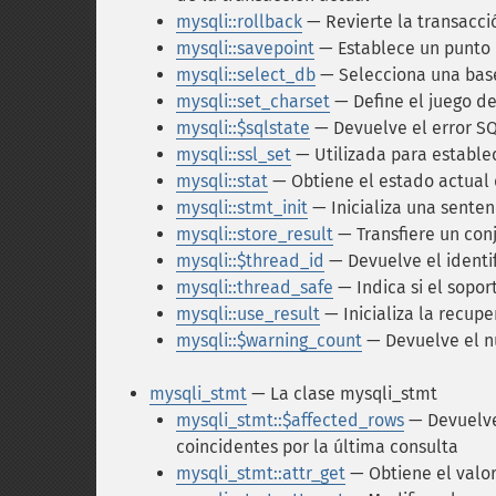
mysqli::rollback
— Revierte la transacci
mysqli::savepoint
— Establece un punto
mysqli::select_db
— Selecciona una base
mysqli::set_charset
— Define el juego de
mysqli::$sqlstate
— Devuelve el error S
mysqli::ssl_set
— Utilizada para estable
mysqli::stat
— Obtiene el estado actual 
mysqli::stmt_init
— Inicializa una sente
mysqli::store_result
— Transfiere un con
mysqli::$thread_id
— Devuelve el identif
mysqli::thread_safe
— Indica si el sopor
mysqli::use_result
— Inicializa la recup
mysqli::$warning_count
— Devuelve el n
mysqli_stmt
— La clase mysqli_stmt
mysqli_stmt::$affected_rows
— Devuelve 
coincidentes por la última consulta
mysqli_stmt::attr_get
— Obtiene el valor