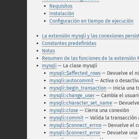
Requisitos
Instalación
Configuración en tiempo de ejecución
La extensión mysqli y las conexiones persis
Constantes predefinidas
Notas
Resumen de las funciones de la extensión
mysqli
— La clase mysqli
mysqli::$affected_rows
— Devuelve el nú
mysqli::autocommit
— Activa o desacti
mysqli::begin_transaction
— Inicia una t
mysqli::change_user
— Cambia el usuari
mysqli::character_set_name
— Devuelve 
mysqli::close
— Cierra una conexión
mysqli::commit
— Valida la transacción 
mysqli::$connect_errno
— Devuelve el c
mysqli::$connect_error
— Devuelve una d