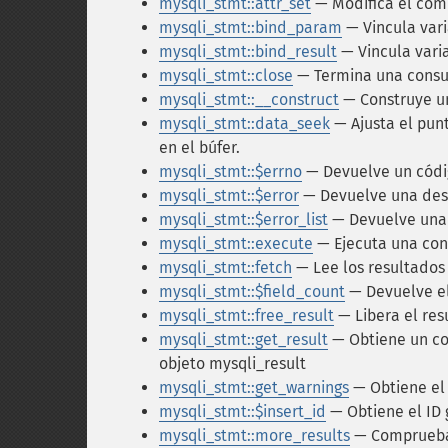
mysqli_stmt::attr_set
— Modifica el com
mysqli_stmt::bind_param
— Vincula var
mysqli_stmt::bind_result
— Vincula vari
mysqli_stmt::close
— Termina una consu
mysqli_stmt::__construct
— Construye u
mysqli_stmt::data_seek
— Ajusta el punt
en el búfer.
mysqli_stmt::$errno
— Devuelve un códig
mysqli_stmt::$error
— Devuelve una desc
mysqli_stmt::$error_list
— Devuelve una l
mysqli_stmt::execute
— Ejecuta una con
mysqli_stmt::fetch
— Lee los resultados
mysqli_stmt::$field_count
— Devuelve el
mysqli_stmt::free_result
— Libera el re
mysqli_stmt::get_result
— Obtiene un co
objeto mysqli_result
mysqli_stmt::get_warnings
— Obtiene e
mysqli_stmt::$insert_id
— Obtiene el ID 
mysqli_stmt::more_results
— Comprueba 