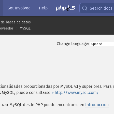
Get Involved
Help
Search docs
 de bases de datos
roveedor
MySQL
Change language:
cionalidades proporcionadas por MySQL 4.1 y superiores. Para
os MySQL, puede consultarse
» http://www.mysql.com/
utilizar MySQL desde PHP puede encontrarse en
Introducción