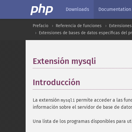
Downloads
Documentation
Prefacio
Referencia de funciones
Extensiones
Extensiones de bases de datos específicas del p
Extensión mysqli
¶
Introducción
¶
La extensión
permite acceder a las fun
mysqli
información sobre el servidor de base de dat
Una lista de los programas disponibles para 