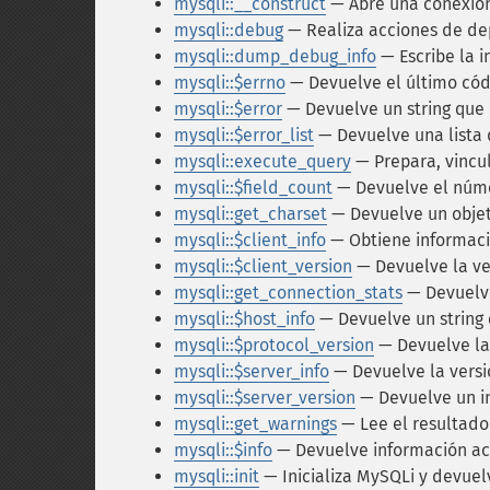
mysqli::__construct
— Abre una conexión
mysqli::debug
— Realiza acciones de de
mysqli::dump_debug_info
— Escribe la i
mysqli::$errno
— Devuelve el último cód
mysqli::$error
— Devuelve un string que 
mysqli::$error_list
— Devuelve una lista
mysqli::execute_query
— Prepara, vincu
mysqli::$field_count
— Devuelve el núme
mysqli::get_charset
— Devuelve un objet
mysqli::$client_info
— Obtiene informaci
mysqli::$client_version
— Devuelve la ve
mysqli::get_connection_stats
— Devuelve
mysqli::$host_info
— Devuelve un string 
mysqli::$protocol_version
— Devuelve la 
mysqli::$server_info
— Devuelve la versi
mysqli::$server_version
— Devuelve un in
mysqli::get_warnings
— Lee el resulta
mysqli::$info
— Devuelve información ace
mysqli::init
— Inicializa MySQLi y devuel