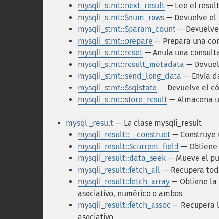
mysqli_stmt::next_result
— Lee el resul
mysqli_stmt::$num_rows
— Devuelve el 
mysqli_stmt::$param_count
— Devuelve
mysqli_stmt::prepare
— Prepara una con
mysqli_stmt::reset
— Anula una consult
mysqli_stmt::result_metadata
— Devuel
mysqli_stmt::send_long_data
— Envía d
mysqli_stmt::$sqlstate
— Devuelve el có
mysqli_stmt::store_result
— Almacena un
mysqli_result
— La clase mysqli_result
mysqli_result::__construct
— Construye u
mysqli_result::$current_field
— Obtiene 
mysqli_result::data_seek
— Mueve el pun
mysqli_result::fetch_all
— Recupera todas
mysqli_result::fetch_array
— Obtiene la 
asociativo, numérico o ambos
mysqli_result::fetch_assoc
— Recupera la
asociativo