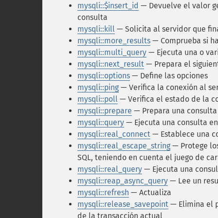
mysqli::$insert_id
— Devuelve el valor 
consulta
mysqli::kill
— Solicita al servidor que fi
mysqli::more_results
— Comprueba si ha
mysqli::multi_query
— Ejecuta una o var
mysqli::next_result
— Prepara el siguien
mysqli::options
— Define las opciones
mysqli::ping
— Verifica la conexión al se
mysqli::poll
— Verifica el estado de la c
mysqli::prepare
— Prepara una consulta 
mysqli::query
— Ejecuta una consulta en
mysqli::real_connect
— Establece una c
mysqli::real_escape_string
— Protege los
SQL, teniendo en cuenta el juego de car
mysqli::real_query
— Ejecuta una consu
mysqli::reap_async_query
— Lee un resu
mysqli::refresh
— Actualiza
mysqli::release_savepoint
— Elimina el
de la transacción actual