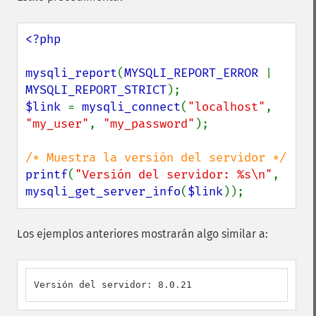
<?php

mysqli_report
(
MYSQLI_REPORT_ERROR 
| 
MYSQLI_REPORT_STRICT
$link 
= 
mysqli_connect
(
"localhost"
, 
"my_user"
, 
"my_password"
);

printf
(
"Versión del servidor: %s\n"
, 
mysqli_get_server_info
(
$link
));
Los ejemplos anteriores mostrarán algo similar a:
Versión del servidor: 8.0.21