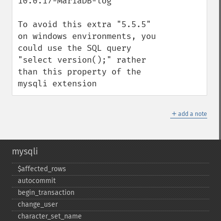
10.0.17-MariaDB-log"

To avoid this extra "5.5.5" 
on windows environments, you 
could use the SQL query 
"select version();" rather 
than this property of the 
mysqli extension
＋
add a note
mysqli
$affected_​rows
autocommit
begin_​transaction
change_​user
character_​set_​name