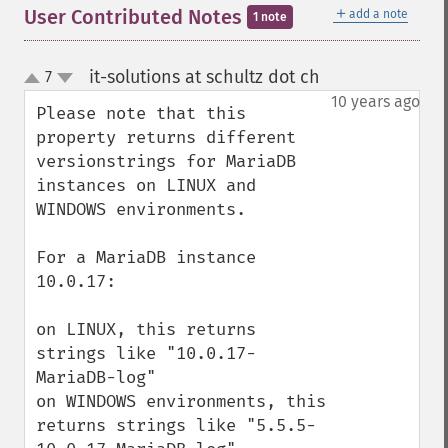
＋
User Contributed Notes
add a note
1 note
it-solutions at schultz dot ch
7
¶
up
down
10 years ago
Please note that this 
property returns different 
versionstrings for MariaDB 
instances on LINUX and 
WINDOWS environments.

For a MariaDB instance 
10.0.17:

on LINUX, this returns 
strings like "10.0.17-
MariaDB-log"

on WINDOWS environments, this 
returns strings like "5.5.5-