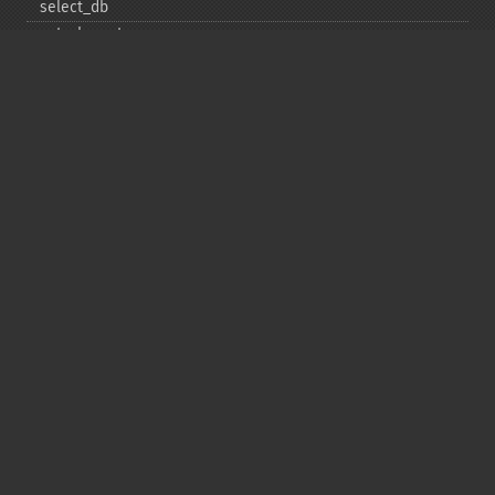
select_​db
set_​charset
$sqlstate
ssl_​set
stat
stmt_​init
store_​result
$thread_​id
thread_​safe
use_​result
$warning_​count
Deprecated
init
kill
ping
refresh