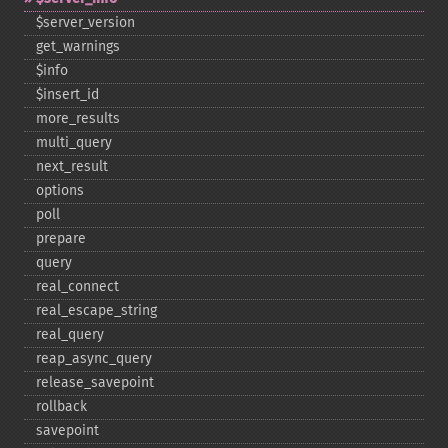
$server_​version
get_​warnings
$info
$insert_​id
more_​results
multi_​query
next_​result
options
poll
prepare
query
real_​connect
real_​escape_​string
real_​query
reap_​async_​query
release_​savepoint
rollback
savepoint