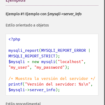
Ejemplos
¶
Ejemplo #1 Ejemplo con
$mysqli->server_info
Estilo orientado a objetos
<?php

mysqli_report
(
MYSQLI_REPORT_ERROR 
| 
MYSQLI_REPORT_STRICT
$mysqli 
= new 
mysqli
(
"localhost"
, 
"my_user"
, 
"my_password"
);

printf
(
"Versión del servidor: %s\n"
, 
$mysqli
->
server_info
);
Estilo procedimental