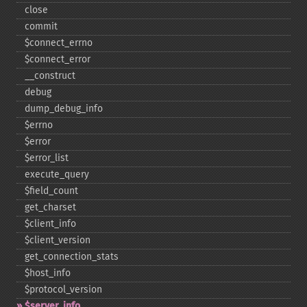
close
commit
$connect_​errno
$connect_​error
_​_​construct
debug
dump_​debug_​info
$errno
$error
$error_​list
execute_​query
$field_​count
get_​charset
$client_​info
$client_​version
get_​connection_​stats
$host_​info
$protocol_​version
$server_​info