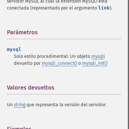
servidor MySQL al cual la extensión MySQLi está
conectada (representado por el argumento
link
).
Parámetros
¶
mysql
Solo estilo procedimental: Un objeto
mysqli
devuelto por
mysqli_connect()
o
mysqli_init()
Valores devueltos
¶
Un
string
que representa la versión del servidor.