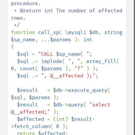
procedure.

 * @return int The number of affected 
rows.

function 
call_sp
( 
\mysqli $db
, 
string 
$sp_name
, ...
$params 
): 
{

$sql 
= 
"CALL 
$sp_name
( "
;

$sql 
.= 
implode
( 
", "
, 
array_fill
( 
0
, 
count
( 
$params 
), 
"?" 
) );

$sql 
.= 
", @__affected );"
;

$result   
= 
$db
->
execute_query
( 
$sql
, 
$params 
);

$result   
= 
$db
->
query
( 
"select 
@__affected;" 
);

$affected 
= (int) 
$result
-
>
fetch_column
( 
0 
);

  return 
$affected
;
