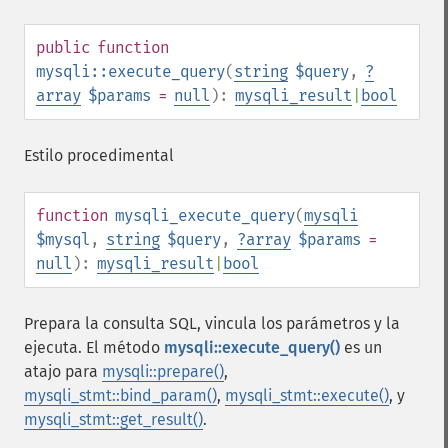
public
function
mysqli::execute_query
(
string
$query
,
?
array
$params
=
null
):
mysqli_result
|
bool
Estilo procedimental
function
mysqli_execute_query
(
mysqli
$mysql
,
string
$query
,
?
array
$params
=
null
):
mysqli_result
|
bool
Prepara la consulta SQL, vincula los parámetros y la
ejecuta. El método
mysqli::execute_query()
es un
atajo para
mysqli::prepare()
,
mysqli_stmt::bind_param()
,
mysqli_stmt::execute()
, y
mysqli_stmt::get_result()
.