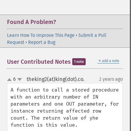
Found A Problem?
Learn How To Improve This Page
•
Submit a Pull
Request
•
Report a Bug
＋
User Contributed Notes
add a note
1 note
theking2(at)king(dot).co.
6
2 years ago
¶
up
down
A function to call a stored procedure 
with an arbitrary number of IN 
parameters and one OUT parameter, for 
instance returning affected row 
count. The return value of yhe 
function is this value.
