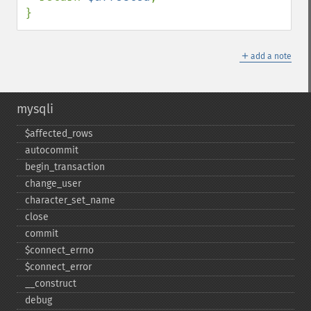
}
＋
add a note
mysqli
$affected_​rows
autocommit
begin_​transaction
change_​user
character_​set_​name
close
commit
$connect_​errno
$connect_​error
_​_​construct
debug