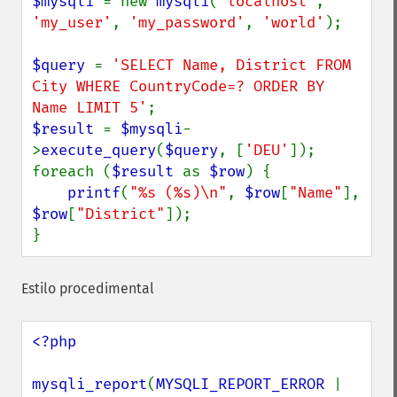
$mysqli 
= new 
mysqli
(
'localhost'
, 
'my_user'
, 
'my_password'
, 
'world'
);

$query 
= 
'SELECT Name, District FROM 
City WHERE CountryCode=? ORDER BY 
Name LIMIT 5'
$result 
= 
$mysqli
-
>
execute_query
(
$query
, [
'DEU'
]);

foreach (
$result 
as 
$row
) {

printf
(
"%s (%s)\n"
, 
$row
[
"Name"
], 
$row
[
"District"
]);

}
Estilo procedimental
<?php

mysqli_report
(
MYSQLI_REPORT_ERROR 
| 