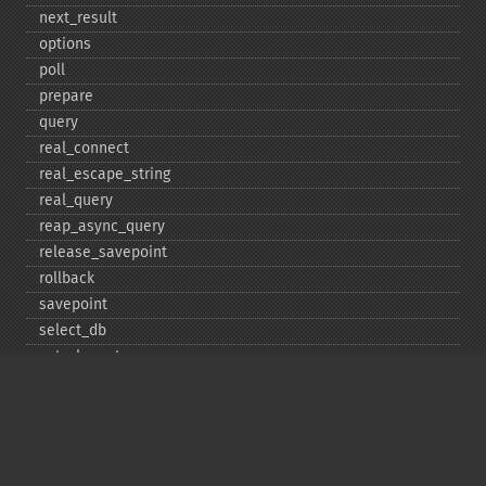
next_​result
options
poll
prepare
query
real_​connect
real_​escape_​string
real_​query
reap_​async_​query
release_​savepoint
rollback
savepoint
select_​db
set_​charset
$sqlstate
ssl_​set
stat
stmt_​init