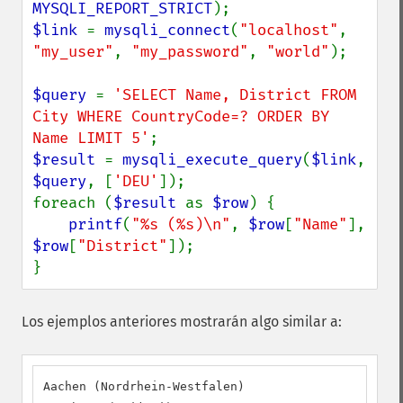
MYSQLI_REPORT_STRICT
$link 
= 
mysqli_connect
(
"localhost"
, 
"my_user"
, 
"my_password"
, 
"world"
);

$query 
= 
'SELECT Name, District FROM 
City WHERE CountryCode=? ORDER BY 
Name LIMIT 5'
$result 
= 
mysqli_execute_query
(
$link
, 
$query
, [
'DEU'
]);

foreach (
$result 
as 
$row
) {

printf
(
"%s (%s)\n"
, 
$row
[
"Name"
], 
$row
[
"District"
]);

}
Los ejemplos anteriores mostrarán algo similar a:
Aachen (Nordrhein-Westfalen)
