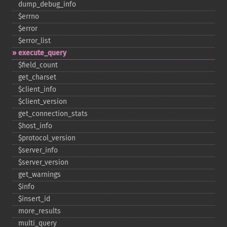
dump_​debug_​info
$errno
$error
$error_​list
execute_​query
$field_​count
get_​charset
$client_​info
$client_​version
get_​connection_​stats
$host_​info
$protocol_​version
$server_​info
$server_​version
get_​warnings
$info
$insert_​id
more_​results
multi_​query