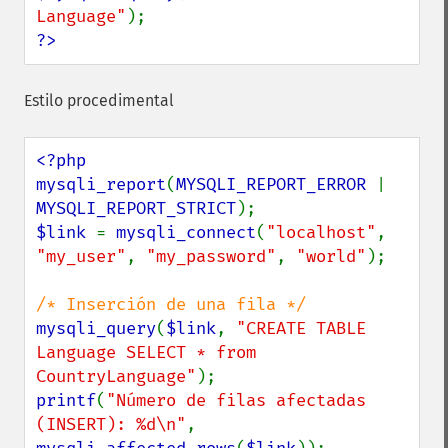
Language"
?>
Estilo procedimental
<?php

mysqli_report
(
MYSQLI_REPORT_ERROR 
| 
MYSQLI_REPORT_STRICT
$link 
= 
mysqli_connect
(
"localhost"
, 
"my_user"
, 
"my_password"
, 
"world"
);

mysqli_query
(
$link
, 
"CREATE TABLE 
Language SELECT * from 
CountryLanguage"
printf
(
"Número de filas afectadas 
(INSERT): %d\n"
, 