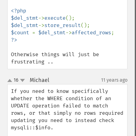
<?php

$del_stmt
->
execute
$del_stmt
->
store_result
$count 
= 
$del_stmt
->
affected_rows
Otherwise things will just be 
frustrating ..
Michael
16
11 years ago
¶
up
down
If you need to know specifically 
whether the WHERE condition of an 
UPDATE operation failed to match 
rows, or that simply no rows required 
updating you need to instead check 
mysqli::$info.
