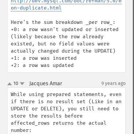
http://dev.mysql.com/doc/refman/5.0/en/in
on-duplicate.html
Here's the sum breakdown _per row_:

+0: a row wasn't updated or inserted 
(likely because the row already 
existed, but no field values were 
actually changed during the UPDATE)

+1: a row was inserted

+2: a row was updated
Jacques Amar
10
9 years ago
¶
up
down
While using prepared statements, even 
if there is no result set (Like in an 
UPDATE or DELETE), you still need to 
store the results before 
affected_rows returns the actual 
number:
