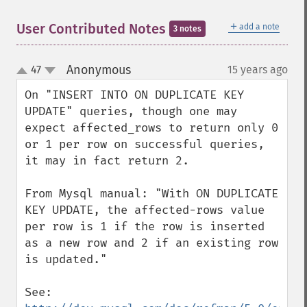
＋
User Contributed Notes
add a note
3 notes
Anonymous
47
15 years ago
¶
up
down
On "INSERT INTO ON DUPLICATE KEY 
UPDATE" queries, though one may 
expect affected_rows to return only 0 
or 1 per row on successful queries, 
it may in fact return 2.

From Mysql manual: "With ON DUPLICATE 
KEY UPDATE, the affected-rows value 
per row is 1 if the row is inserted 
as a new row and 2 if an existing row 
is updated."

See: 