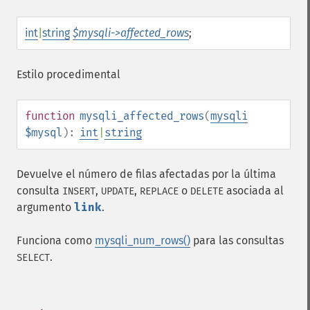
int
|
string
$mysqli->affected_rows
;
Estilo procedimental
function
mysqli_affected_rows
(
mysqli
$mysql
):
int
|
string
Devuelve el número de filas afectadas por la última
consulta
,
,
o
asociada al
INSERT
UPDATE
REPLACE
DELETE
argumento
link
.
Funciona como
mysqli_num_rows()
para las consultas
.
SELECT