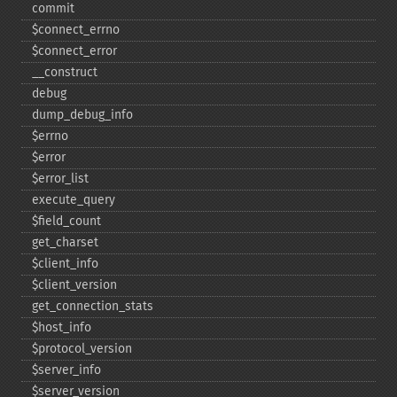
commit
$connect_​errno
$connect_​error
_​_​construct
debug
dump_​debug_​info
$errno
$error
$error_​list
execute_​query
$field_​count
get_​charset
$client_​info
$client_​version
get_​connection_​stats
$host_​info
$protocol_​version
$server_​info
$server_​version