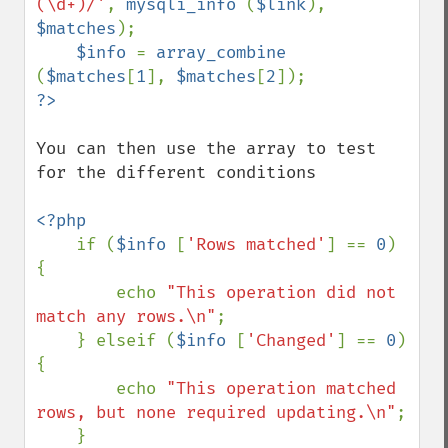
(\d+)/'
, 
mysqli_info 
(
$link
), 
$matches
); 

$info 
= 
array_combine 
(
$matches
[
1
], 
$matches
[
2
You can then use the array to test 
for the different conditions

<?php

if (
$info 
[
'Rows matched'
] == 
0
) 
{

        echo 
"This operation did not 
match any rows.\n"
;

    } elseif (
$info 
[
'Changed'
] == 
0
) 
{

        echo 
"This operation matched 
rows, but none required updating.\n"
;

    }
