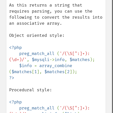
As this returns a string that 
requires parsing, you can use the 
following to convert the results into 
an associative array.

Object oriented style:

<?php

    preg_match_all 
(
'/(\S[^:]+): 
(\d+)/'
, 
$mysqli
->
info
, 
$matches
); 

$info 
= 
array_combine 
(
$matches
[
1
], 
$matches
[
2
Procedural style:

<?php

    preg_match_all 
(
'/(\S[^:]+): 