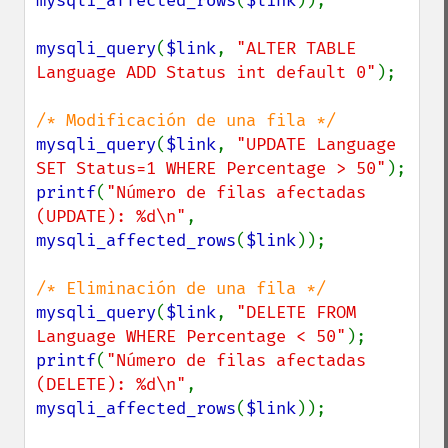
mysqli_affected_rows
(
$link
));

mysqli_query
(
$link
, 
"ALTER TABLE 
Language ADD Status int default 0"
);

mysqli_query
(
$link
, 
"UPDATE Language 
SET Status=1 WHERE Percentage > 50"
printf
(
"Número de filas afectadas 
(UPDATE): %d\n"
, 
mysqli_affected_rows
(
$link
));

mysqli_query
(
$link
, 
"DELETE FROM 
Language WHERE Percentage < 50"
printf
(
"Número de filas afectadas 
(DELETE): %d\n"
, 
mysqli_affected_rows
(
$link
));
