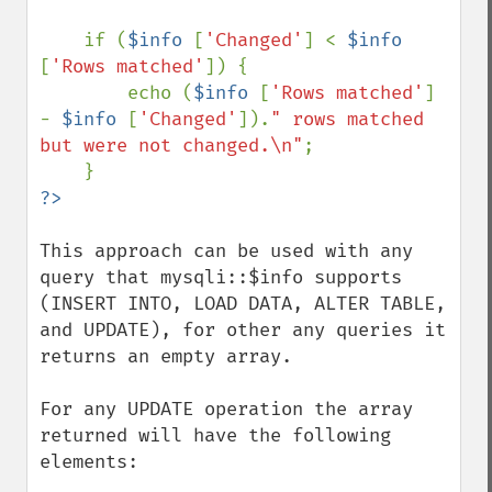
    if (
$info 
[
'Changed'
] < 
$info 
[
'Rows matched'
]) {

        echo (
$info 
[
'Rows matched'
] 
- 
$info 
[
'Changed'
]).
" rows matched 
but were not changed.\n"
;

This approach can be used with any 
query that mysqli::$info supports 
(INSERT INTO, LOAD DATA, ALTER TABLE, 
and UPDATE), for other any queries it 
returns an empty array.

For any UPDATE operation the array 
returned will have the following 
elements:
