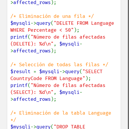
>
affected_rows
);

$mysqli
->
query
(
"DELETE FROM Language 
WHERE Percentage < 50"
printf
(
"Número de filas afectadas 
(DELETE): %d\n"
, 
$mysqli
-
>
affected_rows
);

$result 
= 
$mysqli
->
query
(
"SELECT 
CountryCode FROM Language"
printf
(
"Número de filas afectadas 
(SELECT): %d\n"
, 
$mysqli
-
>
affected_rows
);

/* Eliminación de la tabla Language 
$mysqli
->
query
(
"DROP TABLE 