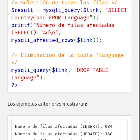
$result 
= 
mysqli_query
(
$link
, 
"SELECT 
CountryCode FROM Language"
printf
(
"Número de filas afectadas 
(SELECT): %d\n"
, 
mysqli_affected_rows
(
$link
));

/* Eliminación de la tabla "language" 
mysqli_query
(
$link
, 
"DROP TABLE 
Language"
?>
Los ejemplos anteriores mostrarán:
Número de filas afectadas (INSERT): 984

Número de filas afectadas (UPDATE): 168
