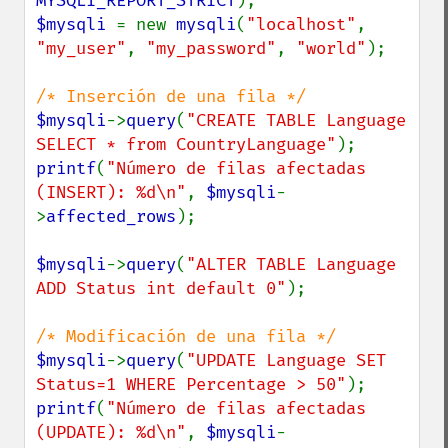
MYSQLI_REPORT_STRICT
$mysqli 
= new 
mysqli
(
"localhost"
, 
"my_user"
, 
"my_password"
, 
"world"
);

$mysqli
->
query
(
"CREATE TABLE Language 
SELECT * from CountryLanguage"
printf
(
"Número de filas afectadas 
(INSERT): %d\n"
, 
$mysqli
-
>
affected_rows
);

$mysqli
->
query
(
"ALTER TABLE Language 
ADD Status int default 0"
);

$mysqli
->
query
(
"UPDATE Language SET 
Status=1 WHERE Percentage > 50"
printf
(
"Número de filas afectadas 
(UPDATE): %d\n"
, 
$mysqli
-