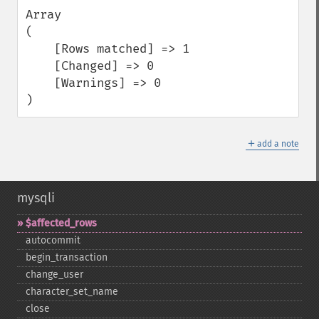
Array

(

    [Rows matched] => 1

    [Changed] => 0

    [Warnings] => 0

)
＋
add a note
mysqli
$affected_​rows
autocommit
begin_​transaction
change_​user
character_​set_​name
close