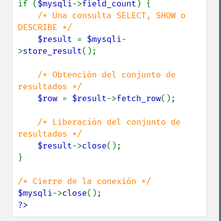
if (
$mysqli
->
field_count
) {

/* Una consulta SELECT, SHOW o 
DESCRIBE */

$result 
= 
$mysqli
-
>
store_result
();

/* Obtención del conjunto de 
resultados */

$row 
= 
$result
->
fetch_row
();

/* Liberación del conjunto de 
resultados */

$result
->
close
();

}

$mysqli
->
close
?>