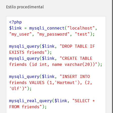
Estilo procedimental
<?php

$link 
= 
mysqli_connect
(
"localhost"
, 
"my_user"
, 
"my_password"
, 
"test"
);

mysqli_query
(
$link
, 
"DROP TABLE IF 
EXISTS friends"
mysqli_query
(
$link
, 
"CREATE TABLE 
friends (id int, name varchar(20))"
);

mysqli_query
(
$link
, 
"INSERT INTO 
friends VALUES (1,'Hartmut'), (2, 
'Ulf')"
);

mysqli_real_query
(
$link
, 
"SELECT * 
FROM friends"
);
