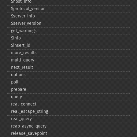
$host_​info
$protocol_​version
$server_​info
$server_​version
get_​warnings
$info
$insert_​id
more_​results
multi_​query
next_​result
options
poll
prepare
query
real_​connect
real_​escape_​string
real_​query
reap_​async_​query
release_​savepoint