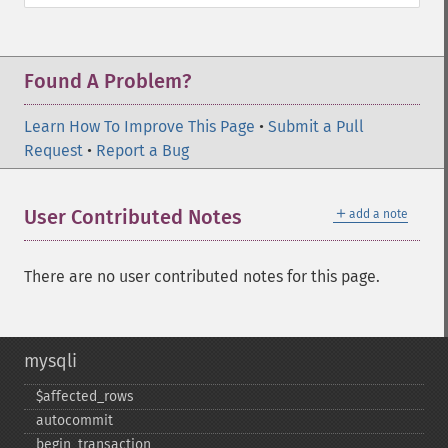
Found A Problem?
Learn How To Improve This Page
•
Submit a Pull
Request
•
Report a Bug
＋
User Contributed Notes
add a note
There are no user contributed notes for this page.
mysqli
$affected_​rows
autocommit
begin_​transaction