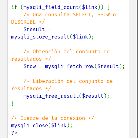
if (
mysqli_field_count
(
$link
)) {

/* Una consulta SELECT, SHOW o 
DESCRIBE */

$result 
= 
mysqli_store_result
(
$link
);

/* Obtención del conjunto de 
resultados */

$row 
= 
mysqli_fetch_row
(
$result
);

/* Liberación del conjunto de 
resultados */

mysqli_free_result
(
$result
);

}

mysqli_close
(
$link
?>