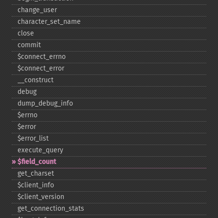
change_​user
character_​set_​name
close
commit
$connect_​errno
$connect_​error
_​_​construct
debug
dump_​debug_​info
$errno
$error
$error_​list
execute_​query
$field_​count
get_​charset
$client_​info
$client_​version
get_​connection_​stats