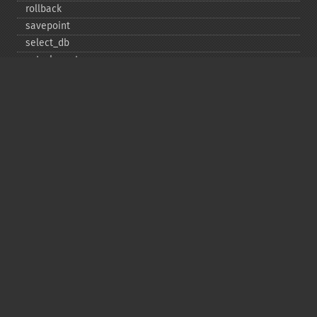
rollback
savepoint
select_​db
set_​charset
$sqlstate
ssl_​set
stat
stmt_​init
store_​result
$thread_​id
thread_​safe
use_​result
$warning_​count
Deprecated
init
kill
ping
refresh