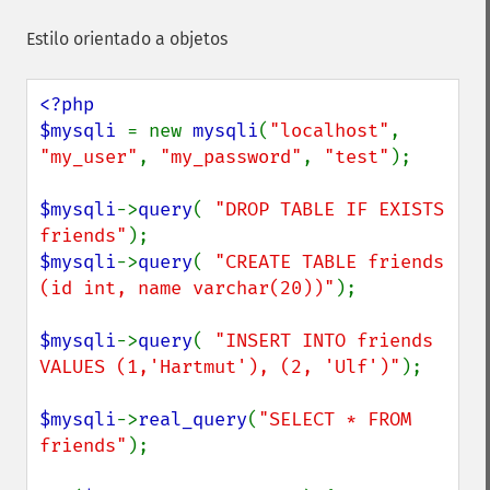
Estilo orientado a objetos
<?php

$mysqli 
= new 
mysqli
(
"localhost"
, 
"my_user"
, 
"my_password"
, 
"test"
);

$mysqli
->
query
( 
"DROP TABLE IF EXISTS 
friends"
$mysqli
->
query
( 
"CREATE TABLE friends 
(id int, name varchar(20))"
);

$mysqli
->
query
( 
"INSERT INTO friends 
VALUES (1,'Hartmut'), (2, 'Ulf')"
);

$mysqli
->
real_query
(
"SELECT * FROM 
friends"
);
