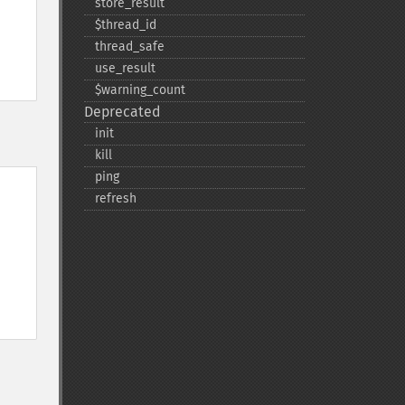
store_​result
$thread_​id
thread_​safe
use_​result
$warning_​count
Deprecated
init
kill
ping
refresh