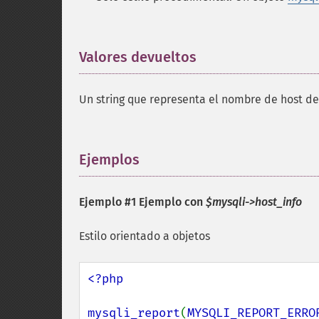
Valores devueltos
¶
Un string que representa el nombre de host del
Ejemplos
¶
Ejemplo #1 Ejemplo con
$mysqli->host_info
Estilo orientado a objetos
<?php

mysqli_report
(
MYSQLI_REPORT_ERRO