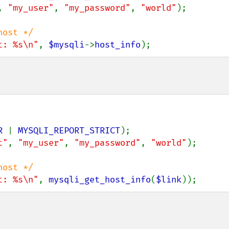
, 
"my_user"
, 
"my_password"
, 
"world"
);

t: %s\n"
, 
$mysqli
->
host_info
);
R 
| 
MYSQLI_REPORT_STRICT
t"
, 
"my_user"
, 
"my_password"
, 
"world"
);

t: %s\n"
, 
mysqli_get_host_info
(
$link
));