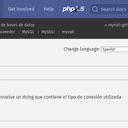
Get Involved
Help
Search docs
 de bases de datos
« mysqli::ge
roveedor
MySQL
MySQLi
mysqli
Change language:
vuelve un string que contiene el tipo de conexión utilizada