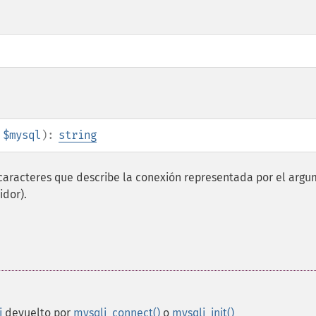
$mysql
):
string
caracteres que describe la conexión representada por el arg
idor).
i
devuelto por
mysqli_connect()
o
mysqli_init()