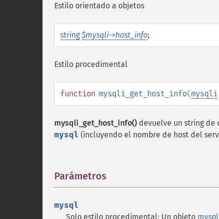
Estilo orientado a objetos
string
$mysqli->host_info
;
Estilo procedimental
function
mysqli_get_host_info
(
mysqli
mysqli_get_host_info()
devuelve un string de 
mysql
(incluyendo el nombre de host del serv
Parámetros
¶
mysql
Solo estilo procedimental: Un objeto
mysql