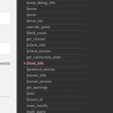
dump_​debug_​info
$errno
$error
$error_​list
execute_​query
$field_​count
get_​charset
$client_​info
$client_​version
get_​connection_​stats
umento
$host_​info
$protocol_​version
$server_​info
$server_​version
get_​warnings
$info
$insert_​id
more_​results
multi_​query