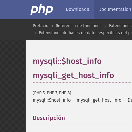
Downloads
Documentation
Prefacio
Referencia de funciones
Extensiones
Extensiones de bases de datos específicas del p
mysqli::$host_info
mysqli_get_host_info
(PHP 5, PHP 7, PHP 8)
mysqli::$host_info
--
mysqli_get_host_info
—
De
Descripción
¶