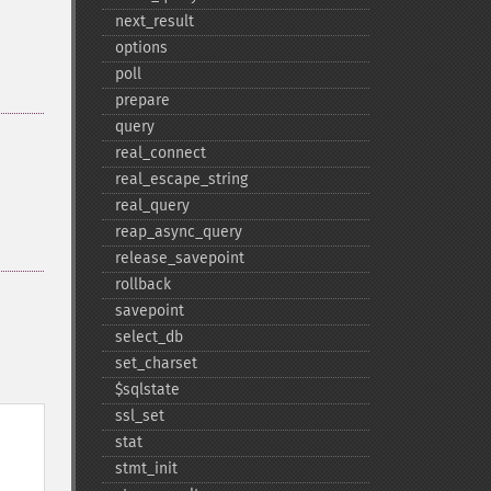
next_​result
options
poll
prepare
query
real_​connect
real_​escape_​string
real_​query
reap_​async_​query
release_​savepoint
rollback
savepoint
select_​db
set_​charset
$sqlstate
ssl_​set
stat
stmt_​init