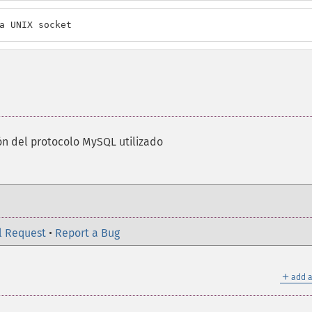
a UNIX socket
ón del protocolo MySQL utilizado
l Request
•
Report a Bug
＋
add a