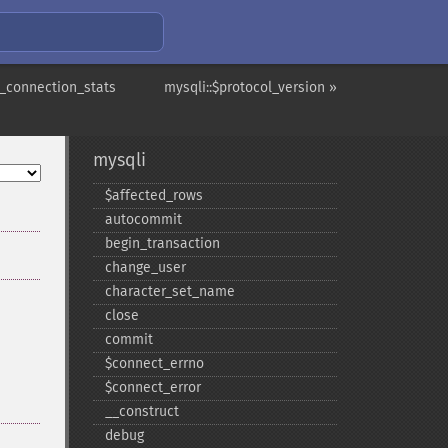
t_connection_stats
mysqli::$protocol_version »
mysqli
$affected_​rows
autocommit
begin_​transaction
change_​user
character_​set_​name
close
commit
$connect_​errno
$connect_​error
_​_​construct
debug