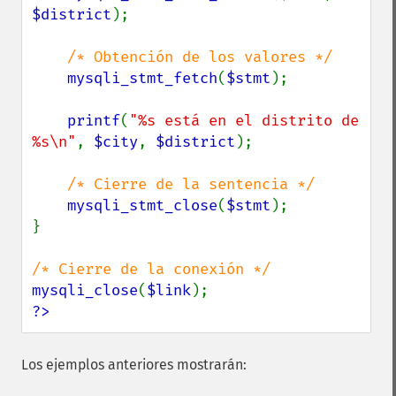
$district
);

/* Obtención de los valores */

mysqli_stmt_fetch
(
$stmt
);

printf
(
"%s está en el distrito de 
%s\n"
, 
$city
, 
$district
);

/* Cierre de la sentencia */

mysqli_stmt_close
(
$stmt
);

}

mysqli_close
(
$link
?>
Los ejemplos anteriores mostrarán: