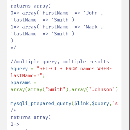
returns array(

0=> array('firstName' => 'John', 
'lastName' => 'Smith')

1=> array('firstName' => 'Mark', 
'lastName' => 'Smith')

)

*/

$query 
= 
"SELECT * FROM names WHERE 
lastName=?"
$params 
= 
array(array(
"Smith"
),array(
"Johnson"
));

mysqli_prepared_query
(
$link
,
$query
,
"s"
,
$p
/*

returns array(

0=>
