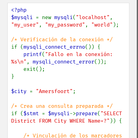
<?php

$mysqli 
= new 
mysqli
(
"localhost"
, 
"my_user"
, 
"my_password"
, 
"world"
);

if (
mysqli_connect_errno
()) {

printf
(
"Fallo en la conexión: 
%s\n"
, 
mysqli_connect_error
());

    exit();

}

$city 
= 
"Amersfoort"
;

if (
$stmt 
= 
$mysqli
->
prepare
(
"SELECT 
District FROM City WHERE Name=?"
)) {

/* Vinculación de los marcadores 