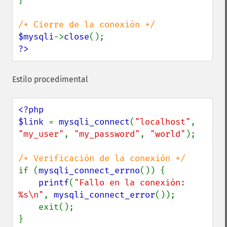
}

$mysqli
->
close
?>
Estilo procedimental
<?php

$link 
= 
mysqli_connect
(
"localhost"
, 
"my_user"
, 
"my_password"
, 
"world"
);

if (
mysqli_connect_errno
()) {

printf
(
"Fallo en la conexión: 
%s\n"
, 
mysqli_connect_error
());

    exit();

}
