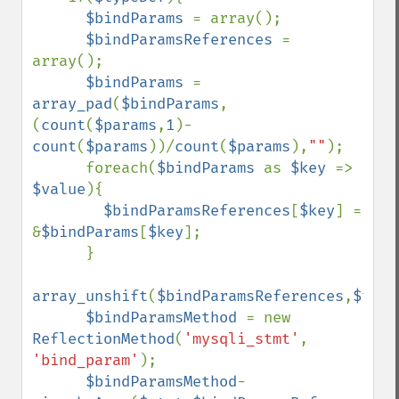
$bindParams 
= array();    

$bindParamsReferences 
= 
array();

$bindParams 
= 
array_pad
(
$bindParams
,
(
count
(
$params
,
1
)-
count
(
$params
))/
count
(
$params
),
""
);         

      foreach(
$bindParams 
as 
$key 
=> 
$value
){

$bindParamsReferences
[
$key
] = 
&
$bindParams
[
$key
];  

      }

array_unshift
(
$bindParamsReferences
,
$type
$bindParamsMethod 
= new 
ReflectionMethod
(
'mysqli_stmt'
, 
'bind_param'
);

$bindParamsMethod
-