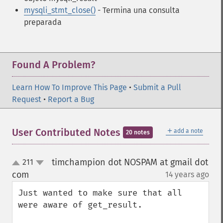
mysqli_stmt_close()
- Termina una consulta
preparada
Found A Problem?
Learn How To Improve This Page
•
Submit a Pull
Request
•
Report a Bug
＋
User Contributed Notes
add a note
20 notes
timchampion dot NOSPAM at gmail dot
211
up
down
com
14 years ago
¶
Just wanted to make sure that all 
were aware of get_result.
