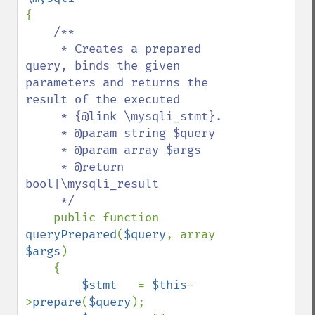
{

/**

     * Creates a prepared 
query, binds the given 
parameters and returns the 
result of the executed

     * {@link \mysqli_stmt}.

     * @param string $query

     * @param array $args

     * @return 
bool|\mysqli_result

     */

public function 
queryPrepared
(
$query
, array 
$args
)

    {

$stmt   
= 
$this
-
>
prepare
(
$query
);
