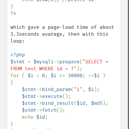
which gave a page-load time of about 
3.3seconds avarage, then with this 
loop:

<?php

$stmt 
= 
$mysqli
->
prepare
(
"SELECT * 
FROM test WHERE id = ?"
);

for ( 
$i 
= 
0
; 
$i 
<= 
30000
; ++
$i 
)

{

$stmt
->
bind_param
(
"i"
, 
$i
);

$stmt
->
execute
();

$stmt
->
bind_result
(
$id
, 
$md5
);

$stmt
->
fetch
();

    echo 
$id
;
