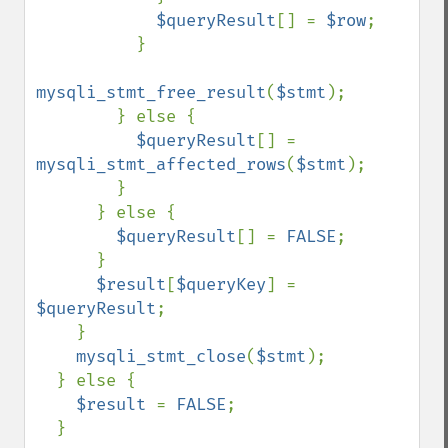
$queryResult
[] = 
$row
;

          }

mysqli_stmt_free_result
(
$stmt
);

        } else {

$queryResult
[] = 
mysqli_stmt_affected_rows
(
$stmt
);

        }

      } else {

$queryResult
[] = 
FALSE
;

      } 

$result
[
$queryKey
] = 
$queryResult
;

    }

mysqli_stmt_close
(
$stmt
);   

  } else {

$result 
= 
FALSE
;

  }
