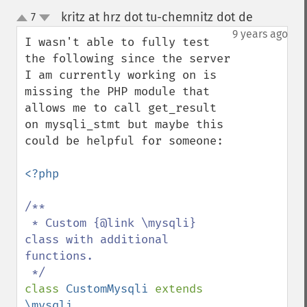
kritz at hrz dot tu-chemnitz dot de
7
¶
up
down
9 years ago
I wasn't able to fully test 
the following since the server 
I am currently working on is 
missing the PHP module that 
allows me to call get_result 
on mysqli_stmt but maybe this 
could be helpful for someone:

<?php

/**

 * Custom {@link \mysqli} 
class with additional 
functions.

class 
CustomMysqli 
extends 