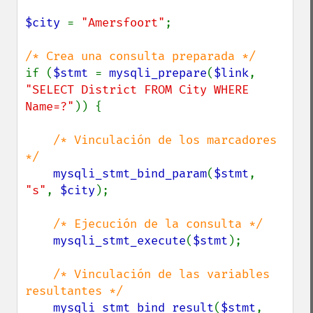
$city 
= 
"Amersfoort"
;

if (
$stmt 
= 
mysqli_prepare
(
$link
, 
"SELECT District FROM City WHERE 
Name=?"
)) {

/* Vinculación de los marcadores 
*/

mysqli_stmt_bind_param
(
$stmt
, 
"s"
, 
$city
);

/* Ejecución de la consulta */

mysqli_stmt_execute
(
$stmt
);

/* Vinculación de las variables 
resultantes */

mysqli_stmt_bind_result
(
$stmt
, 