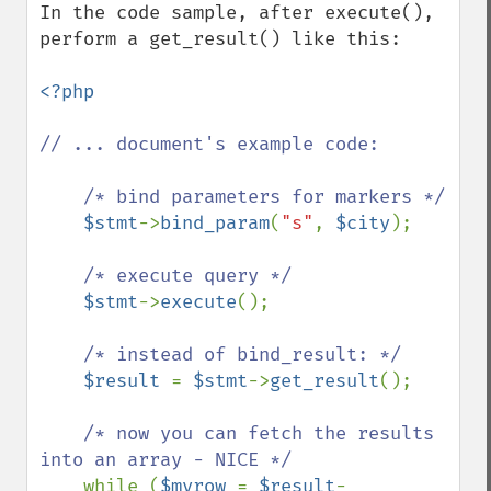
In the code sample, after execute(), 
perform a get_result() like this:

<?php

// ... document's example code:

    /* bind parameters for markers */

$stmt
->
bind_param
(
"s"
, 
$city
);

/* execute query */

$stmt
->
execute
();

/* instead of bind_result: */

$result 
= 
$stmt
->
get_result
();

/* now you can fetch the results 
into an array - NICE */

while (
$myrow 
= 
$result
-