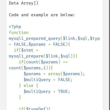
Data Array])

Code and example are below:

function 
mysqli_prepared_query
(
$link
,
$sql
,
$
= 
FALSE
,
$params 
= 
FALSE
){

  if(
$stmt 
= 
mysqli_prepare
(
$link
,
$sql
)){

    if(
count
(
$params
) == 
count
(
$params
,
1
)){

$params 
= array(
$params
);

$multiQuery 
= 
FALSE
;

    } else {

$multiQuery 
= 
TRUE
;

    }  

    if(
$typeDef
){
