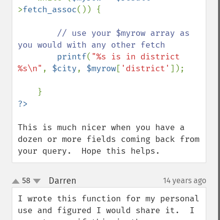
>
fetch_assoc
()) {

// use your $myrow array as 
you would with any other fetch

printf
(
"%s is in district 
%s\n"
, 
$city
, 
$myrow
[
'district'
]);

This is much nicer when you have a 
dozen or more fields coming back from 
your query.  Hope this helps.
Darren
58
14 years ago
¶
up
down
I wrote this function for my personal 
use and figured I would share it.  I 