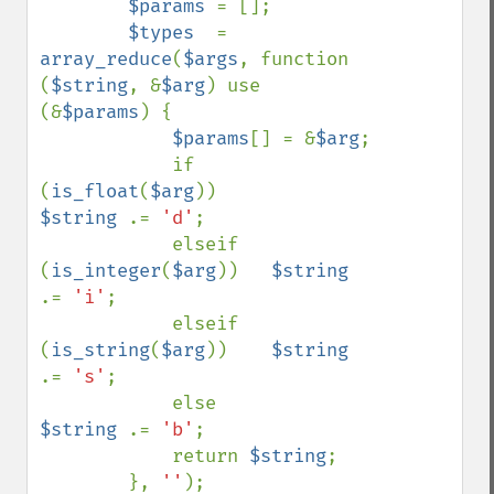
$params 
= [];

$types  
= 
array_reduce
(
$args
, function 
(
$string
, &
$arg
) use 
(&
$params
) {

$params
[] = &
$arg
;

            if 
(
is_float
(
$arg
))         
$string 
.= 
'd'
;

            elseif 
(
is_integer
(
$arg
))   
$string 
.= 
'i'
;

            elseif 
(
is_string
(
$arg
))    
$string 
.= 
's'
;

            else                        
$string 
.= 
'b'
;

            return 
$string
;

        }, 
''
);
