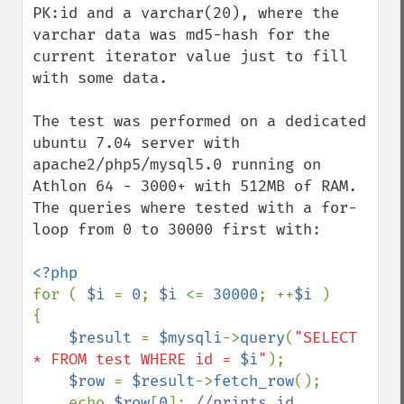
PK:id and a varchar(20), where the 
varchar data was md5-hash for the 
current iterator value just to fill 
with some data.

The test was performed on a dedicated 
ubuntu 7.04 server with 
apache2/php5/mysql5.0 running on 
Athlon 64 - 3000+ with 512MB of RAM. 
The queries where tested with a for-
loop from 0 to 30000 first with:

for ( 
$i 
= 
0
; 
$i 
<= 
30000
; ++
$i 
)

{

$result 
= 
$mysqli
->
query
(
"SELECT 
* FROM test WHERE id = 
$i
"
);

$row 
= 
$result
->
fetch_row
();

    echo 
$row
[
0
]; 