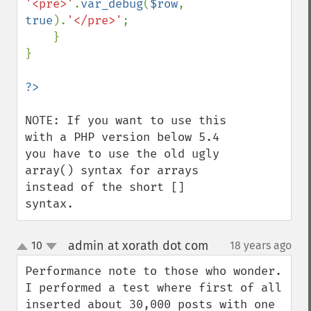
'<pre>'
.
var_debug
(
$row
, 
true
).
'</pre>'
;

    }

}

NOTE: If you want to use this 
with a PHP version below 5.4 
you have to use the old ugly 
array() syntax for arrays 
instead of the short [] 
syntax.
admin at xorath dot com
10
18 years ago
¶
up
down
Performance note to those who wonder. 
I performed a test where first of all 
inserted about 30,000 posts with one 