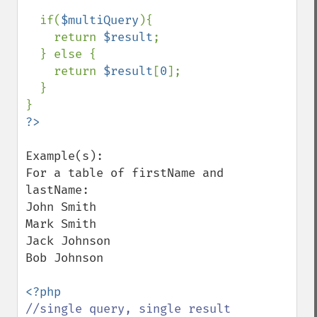
  if(
$multiQuery
){

    return 
$result
;

  } else {

    return 
$result
[
0
];

  }

Example(s):

For a table of firstName and 
lastName:

John Smith

Mark Smith

Jack Johnson

Bob Johnson
