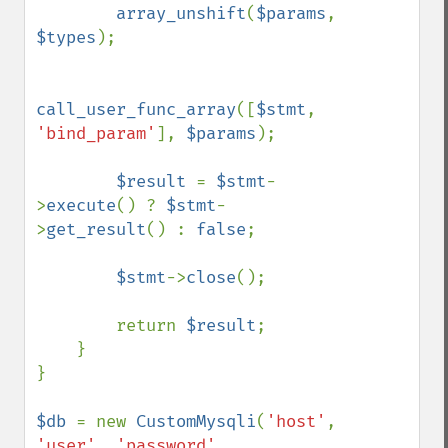
array_unshift
(
$params
, 
$types
);

call_user_func_array
([
$stmt
, 
'bind_param'
], 
$params
);

$result 
= 
$stmt
-
>
execute
() ? 
$stmt
-
>
get_result
() : 
false
;

$stmt
->
close
();

        return 
$result
;

    }

}

$db 
= new 
CustomMysqli
(
'host'
, 
'user'
, 
'password'
, 