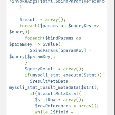
>
invokeArgs
(
$stmt
,
$bindParamsReferences
);

    }

$result 
= array();

    foreach(
$params 
as 
$queryKey 
=> 
$query
){

      foreach(
$bindParams 
as 
$paramKey 
=> 
$value
){

$bindParams
[
$paramKey
] = 
$query
[
$paramKey
];

      }

$queryResult 
= array();

      if(
mysqli_stmt_execute
(
$stmt
)){

$resultMetaData 
= 
mysqli_stmt_result_metadata
(
$stmt
);

        if(
$resultMetaData
){                                                                               

$stmtRow 
= array();   

$rowReferences 
= array(); 

          while (
$field 
= 