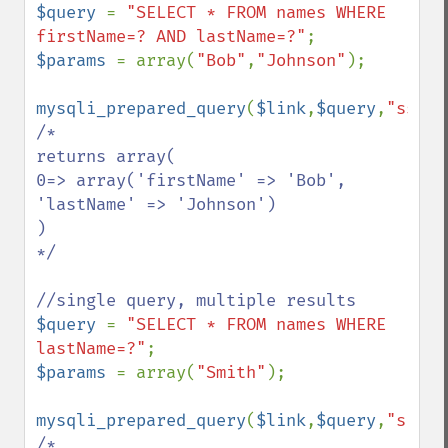
$query 
= 
"SELECT * FROM names WHERE 
firstName=? AND lastName=?"
$params 
= array(
"Bob"
,
"Johnson"
);

mysqli_prepared_query
(
$link
,
$query
,
"ss"
,
$
/*

returns array(

0=> array('firstName' => 'Bob', 
'lastName' => 'Johnson')

)

*/

$query 
= 
"SELECT * FROM names WHERE 
lastName=?"
$params 
= array(
"Smith"
);

mysqli_prepared_query
(
$link
,
$query
,
"s"
,
$p
/*
