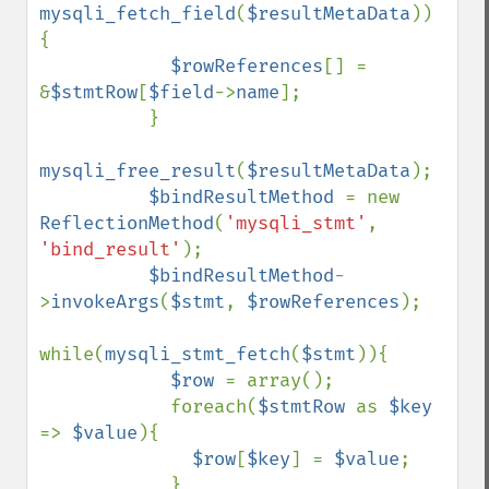
mysqli_fetch_field
(
$resultMetaData
)) 
{ 

$rowReferences
[] = 
&
$stmtRow
[
$field
->
name
]; 

          }                                

mysqli_free_result
(
$resultMetaData
);

$bindResultMethod 
= new 
ReflectionMethod
(
'mysqli_stmt'
, 
'bind_result'
); 

$bindResultMethod
-
>
invokeArgs
(
$stmt
, 
$rowReferences
);

while(
mysqli_stmt_fetch
(
$stmt
)){

$row 
= array();

            foreach(
$stmtRow 
as 
$key 
=> 
$value
){

$row
[
$key
] = 
$value
;           

            }
