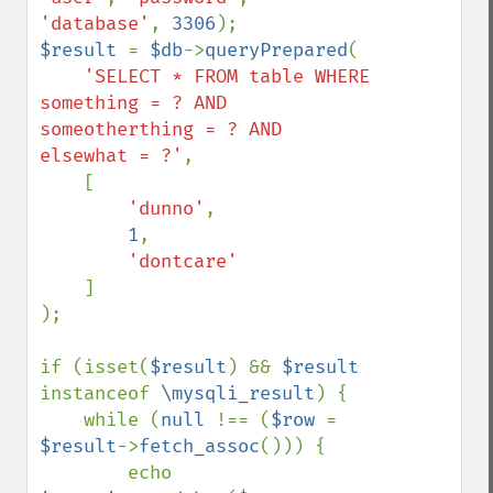
'database'
, 
3306
$result 
= 
$db
->
queryPrepared
(

'SELECT * FROM table WHERE 
something = ? AND 
someotherthing = ? AND 
elsewhat = ?'
,

    [

'dunno'
,

1
,

'dontcare'

]

);

if (isset(
$result
) && 
$result 
instanceof 
\mysqli_result
) {

    while (
null 
!== (
$row 
= 
$result
->
fetch_assoc
())) {

        echo 