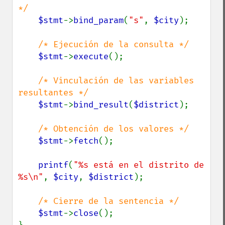
*/

$stmt
->
bind_param
(
"s"
, 
$city
);

/* Ejecución de la consulta */

$stmt
->
execute
();

/* Vinculación de las variables 
resultantes */

$stmt
->
bind_result
(
$district
);

/* Obtención de los valores */

$stmt
->
fetch
();

printf
(
"%s está en el distrito de 
%s\n"
, 
$city
, 
$district
);

/* Cierre de la sentencia */

$stmt
->
close
();
