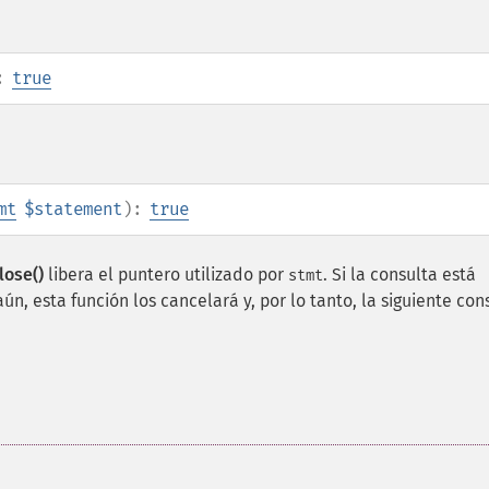
:
true
mt
$statement
):
true
lose()
libera el puntero utilizado por
. Si la consulta está
stmt
ún, esta función los cancelará y, por lo tanto, la siguiente con