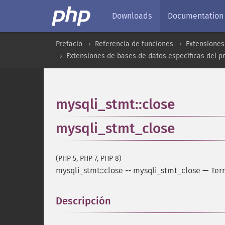
Downloads
Documentation
Prefacio
Referencia de funciones
Extensiones
Extensiones de bases de datos específicas del p
mysqli_stmt::close
mysqli_stmt_close
(PHP 5, PHP 7, PHP 8)
mysqli_stmt::close
--
mysqli_stmt_close
—
Ter
Descripción
¶