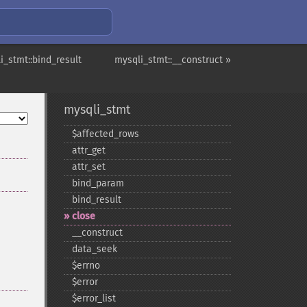
i_stmt::bind_result
mysqli_stmt::__construct »
mysqli_stmt
$affected_​rows
attr_​get
attr_​set
bind_​param
bind_​result
close
_​_​construct
data_​seek
$errno
$error
$error_​list