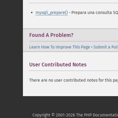
mysqli_prepare()
- Prepara una consulta SQ
Found A Problem?
Learn How To Improve This Page
•
Submit a Pul
User Contributed Notes
There are no user contributed notes for this pa
Copyright © 2001-2026 The PHP Documentati