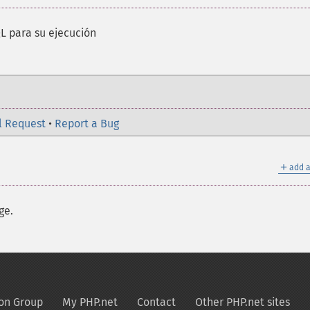
L para su ejecución
l Request
•
Report a Bug
＋
add a
ge.
on Group
My PHP.net
Contact
Other PHP.net sites