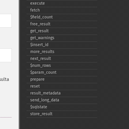
execute
fetch
$field_​count
free_​result
get_​result
get_​warnings
$insert_​id
more_​results
next_​result
$num_​rows
$param_​count
sulta
prepare
reset
result_​metadata
send_​long_​data
$sqlstate
store_​result