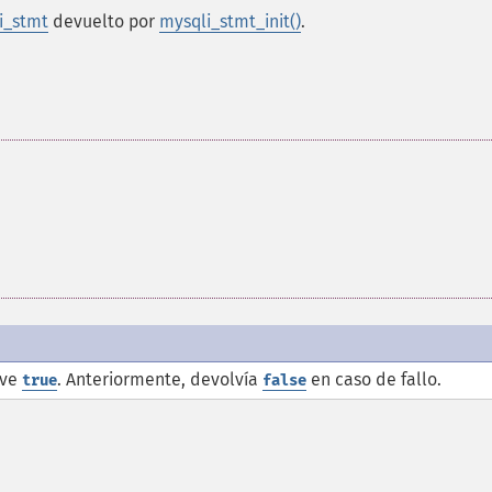
i_stmt
devuelto por
mysqli_stmt_init()
.
lve
. Anteriormente, devolvía
en caso de fallo.
true
false