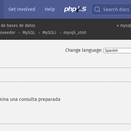
Get Involved
Help
Search docs
 de bases de datos
« mysql
roveedor
MySQL
MySQLi
mysqli_stmt
Change language:
mina una consulta preparada