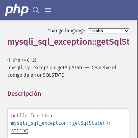
Change language:
mysqli_sql_exception::getSqlSta
(PHP 8 >= 8.1.2)
mysqli_sql_exception::getSqlState
—
Devuelve el
código de error SQLSTATE
Descripción
¶
public
function
mysqli_sql_exception::getSqlState
():
string