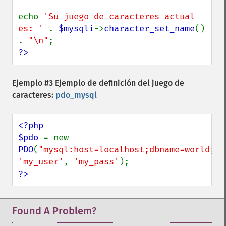
echo 
'Su juego de caracteres actual 
es: ' 
. 
$mysqli
->
character_set_name
() 
. 
"\n"
?>
Ejemplo #3 Ejemplo de definición del juego de
caracteres:
pdo_mysql
<?php

$pdo 
= new 
PDO
(
"mysql:host=localhost;dbname=world;ch
'my_user'
, 
'my_pass'
?>
Found A Problem?