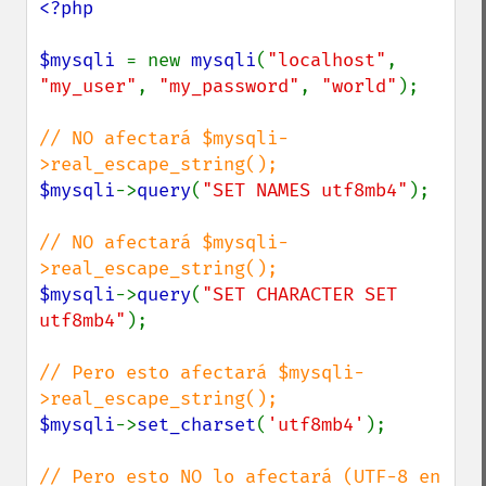
<?php

$mysqli 
= new 
mysqli
(
"localhost"
, 
"my_user"
, 
"my_password"
, 
"world"
);

// NO afectará $mysqli-
$mysqli
->
query
(
"SET NAMES utf8mb4"
);

// NO afectará $mysqli-
$mysqli
->
query
(
"SET CHARACTER SET 
utf8mb4"
);

// Pero esto afectará $mysqli-
$mysqli
->
set_charset
(
'utf8mb4'
);

// Pero esto NO lo afectará (UTF-8 en 