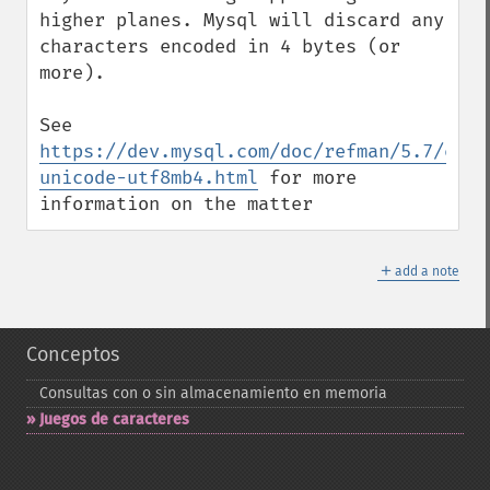
higher planes. Mysql will discard any 
characters encoded in 4 bytes (or 
more).

See 
https://dev.mysql.com/doc/refman/5.7/en/c
unicode-utf8mb4.html
 for more 
information on the matter
＋
add a note
Conceptos
Consultas con o sin almacenamiento en memoria
Juegos de caracteres