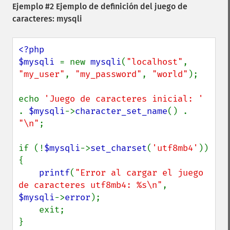
Ejemplo #2 Ejemplo de definición del juego de
caracteres: mysqli
<?php

$mysqli 
= new 
mysqli
(
"localhost"
, 
"my_user"
, 
"my_password"
, 
"world"
);

echo 
'Juego de caracteres inicial: ' 
. 
$mysqli
->
character_set_name
() . 
"\n"
;

if (!
$mysqli
->
set_charset
(
'utf8mb4'
)) 
{

printf
(
"Error al cargar el juego 
de caracteres utf8mb4: %s\n"
, 
$mysqli
->
error
);

    exit;

}
