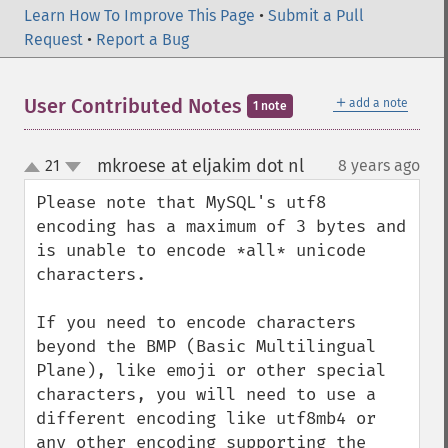
Learn How To Improve This Page
•
Submit a Pull
Request
•
Report a Bug
＋
User Contributed Notes
add a note
1 note
mkroese at eljakim dot nl
21
8 years ago
¶
up
down
Please note that MySQL's utf8 
encoding has a maximum of 3 bytes and 
is unable to encode *all* unicode 
characters.

If you need to encode characters 
beyond the BMP (Basic Multilingual 
Plane), like emoji or other special 
characters, you will need to use a 
different encoding like utf8mb4 or 
any other encoding supporting the 