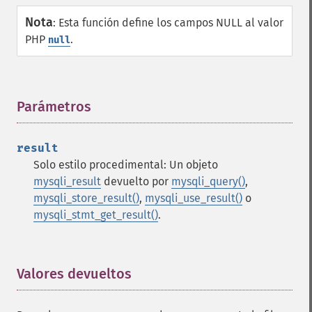
Nota
:
Esta función define los campos NULL al valor
PHP
.
null
Parámetros
¶
result
Solo estilo procedimental: Un objeto
mysqli_result
devuelto por
mysqli_query()
,
mysqli_store_result()
,
mysqli_use_result()
o
mysqli_stmt_get_result()
.
Valores devueltos
¶