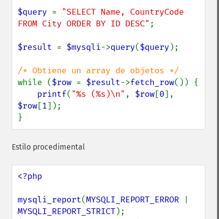
$query 
= 
"SELECT Name, CountryCode 
FROM City ORDER BY ID DESC"
;

$result 
= 
$mysqli
->
query
(
$query
);

while (
$row 
= 
$result
->
fetch_row
()) {

printf
(
"%s (%s)\n"
, 
$row
[
0
], 
$row
[
1
]);

}
Estilo procedimental
<?php

mysqli_report
(
MYSQLI_REPORT_ERROR 
| 
MYSQLI_REPORT_STRICT