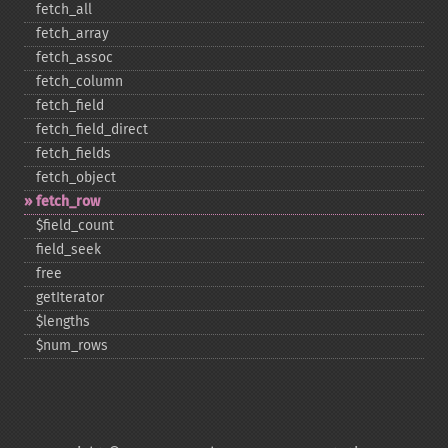
fetch_​all
fetch_​array
fetch_​assoc
fetch_​column
fetch_​field
fetch_​field_​direct
fetch_​fields
fetch_​object
fetch_​row
$field_​count
field_​seek
free
getIterator
$lengths
$num_​rows