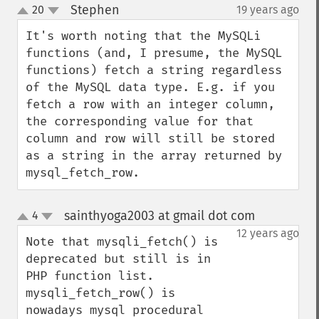
Stephen
20
19 years ago
¶
up
down
It's worth noting that the MySQLi 
functions (and, I presume, the MySQL 
functions) fetch a string regardless 
of the MySQL data type. E.g. if you 
fetch a row with an integer column, 
the corresponding value for that 
column and row will still be stored 
as a string in the array returned by 
mysql_fetch_row.
sainthyoga2003 at gmail dot com
4
¶
up
down
12 years ago
Note that mysqli_fetch() is 
deprecated but still is in 
PHP function list. 
mysqli_fetch_row() is 
nowadays mysql procedural 