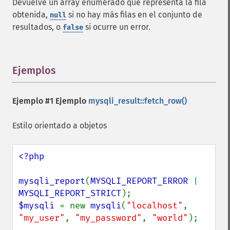
Devuelve un array enumerado que representa la fila
obtenida,
si no hay más filas en el conjunto de
null
resultados, o
si ocurre un error.
false
Ejemplos
¶
Ejemplo #1 Ejemplo
mysqli_result::fetch_row()
Estilo orientado a objetos
<?php

mysqli_report
(
MYSQLI_REPORT_ERROR 
| 
MYSQLI_REPORT_STRICT
$mysqli 
= new 
mysqli
(
"localhost"
, 
"my_user"
, 
"my_password"
, 
"world"
);
