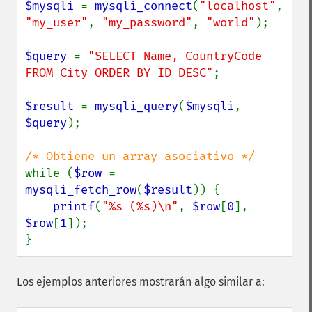
$mysqli 
= 
mysqli_connect
(
"localhost"
, 
"my_user"
, 
"my_password"
, 
"world"
);

$query 
= 
"SELECT Name, CountryCode 
FROM City ORDER BY ID DESC"
;

$result 
= 
mysqli_query
(
$mysqli
, 
$query
);

while (
$row 
= 
mysqli_fetch_row
(
$result
)) {

printf
(
"%s (%s)\n"
, 
$row
[
0
], 
$row
[
1
]);

}
Los ejemplos anteriores mostrarán algo similar a: