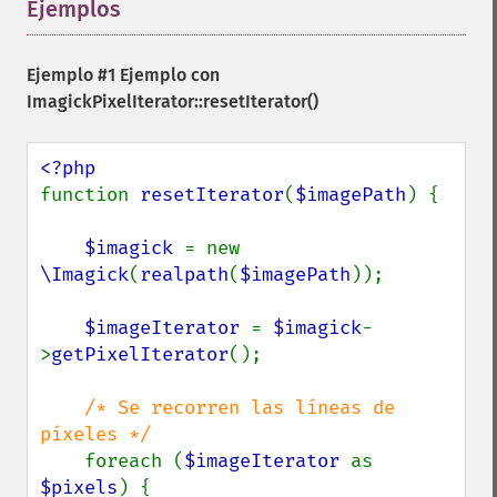
Ejemplos
¶
Ejemplo #1 Ejemplo con
ImagickPixelIterator::resetIterator()
function 
resetIterator
(
$imagePath
) {

$imagick 
= new 
\Imagick
(
realpath
(
$imagePath
));

$imageIterator 
= 
$imagick
-
>
getPixelIterator
();

/* Se recorren las líneas de 
píxeles */

foreach (
$imageIterator 
as 
$pixels
) {
