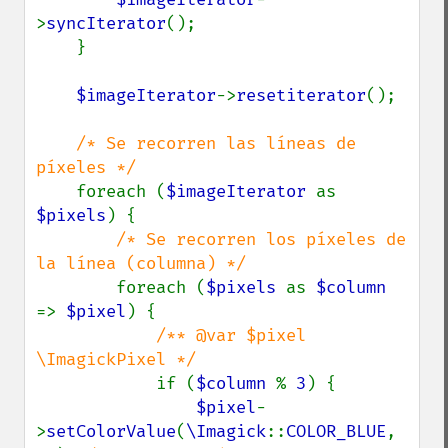
>
syncIterator
();

    }

$imageIterator
->
resetiterator
();

/* Se recorren las líneas de 
píxeles */

foreach (
$imageIterator 
as 
$pixels
) {

/* Se recorren los píxeles de 
la línea (columna) */

foreach (
$pixels 
as 
$column 
=> 
$pixel
) {

/** @var $pixel 
\ImagickPixel */

if (
$column 
% 
3
) {

$pixel
-
>
setColorValue
(
\Imagick
::
COLOR_BLUE
, 