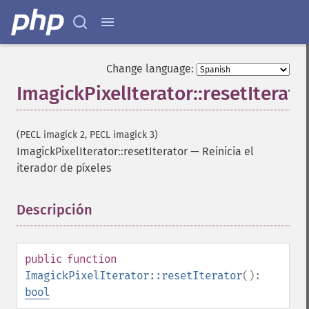
Change language:
ImagickPixelIterator::resetIterato
(PECL imagick 2, PECL imagick 3)
ImagickPixelIterator::resetIterator
—
Reinicia el
iterador de píxeles
Descripción
¶
public
function
ImagickPixelIterator::resetIterator
():
bool