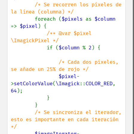
/* Se recorren los píxeles de 
la línea (columna) */

foreach (
$pixels 
as 
$column 
=> 
$pixel
) {

/** @var $pixel 
\ImagickPixel */

if (
$column 
% 
2
) {

/* Cada dos píxeles, 
se añade un 25% de rojo */

$pixel
-
>
setColorValue
(
\Imagick
::
COLOR_RED
, 
64
);

            }

        }

/* Se sincroniza el iterador, 
esto es importante en cada iteración 
*/

$imageIterator
-