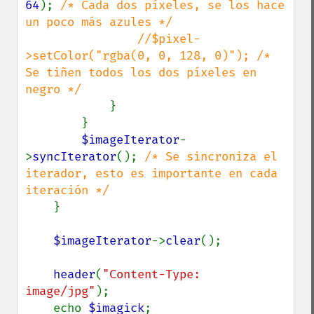
64
); 
/* Cada dos píxeles, se los hace 
un poco más azules */

                //$pixel-
>setColor("rgba(0, 0, 128, 0)"); /* 
Se tiñen todos los dos píxeles en 
negro */

}

        }

$imageIterator
-
>
syncIterator
(); 
/* Se sincroniza el 
iterador, esto es importante en cada 
iteración */

}

$imageIterator
->
clear
();

header
(
"Content-Type: 
image/jpg"
);

    echo 
$imagick
;
