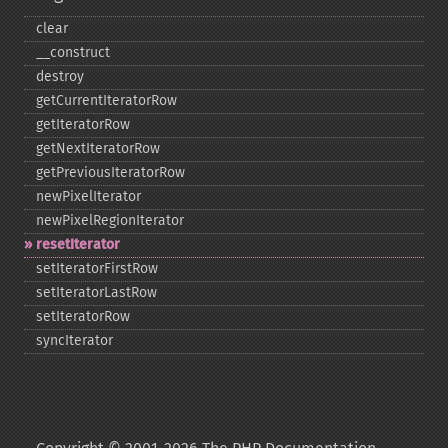
clear
_​_​construct
destroy
getCurrentIteratorRow
getIteratorRow
getNextIteratorRow
getPreviousIteratorRow
newPixelIterator
newPixelRegionIterator
resetIterator
setIteratorFirstRow
setIteratorLastRow
setIteratorRow
syncIterator