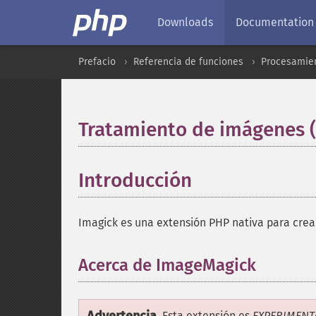
Downloads
Documentation
Prefacio
Referencia de funciones
Procesamien
Tratamiento de imágenes 
Introducción
¶
Imagick es una extensión PHP nativa para crea
Acerca de ImageMagick
¶
Esta extensión es
EXPERIMENT