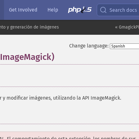
Get Involved
Help
Search docs
to y generación de imágenes
« GmagickPi
Change language:
(ImageMagick)
¶
r y modificar imágenes, utilizando la API ImageMagick.
AL
. El comportamiento de esta extensión, los nombres de sus