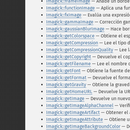
Imagick::frameImage
— Añade un borde 
Imagick::functionImage
— Aplica una fun
Imagick::fxImage
— Evalúa una expresión
Imagick::gammaImage
— Corrección ga
Imagick::gaussianBlurImage
— Hace bor
Imagick::getColorspace
— Obtiene el esp
Imagick::getCompression
— Lee el tipo 
Imagick::getCompressionQuality
— Lee l
Imagick::getCopyright
— Devuelve el cop
Imagick::getFilename
— Lee el nombre d
Imagick::getFont
— Obtiene la fuente de
Imagick::getFormat
— Devuelve el forma
Imagick::getGravity
— Obtiene la grave
Imagick::getHomeURL
— Devuelve la U
Imagick::getImage
— Devuelve un nuevo
Imagick::getImageAlphaChannel
— Verifi
Imagick::getImageArtifact
— Obtener el 
Imagick::getImageAttribute
— Obtiene u
Imagick::getImageBackgroundColor
— De