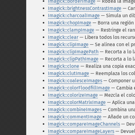
Imagick::borderImage
— Rodea la image
Imagick::brightnessContrastImage
— Camb
Imagick::charcoalImage
— Simula un dib
Imagick::chopImage
— Borra una región 
Imagick::clampImage
— Restringe el ran
Imagick::clear
— Libera todos los recurs
Imagick::clipImage
— Se alinea con el p
Imagick::clipImagePath
— Recorta a lo l
Imagick::clipPathImage
— Recorta a lo 
Imagick::clone
— Realiza una copia exac
Imagick::clutImage
— Reemplaza los col
Imagick::coalesceImages
— Componer un
Imagick::colorFloodfillImage
— Cambia el
Imagick::colorizeImage
— Mezcla el colo
Imagick::colorMatrixImage
— Aplica una
Imagick::combineImages
— Combina una
Imagick::commentImage
— Añade un co
Imagick::compareImageChannels
— Devu
Imagick::compareImageLayers
— Devuel