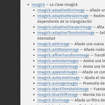
Imagick
— La clase Imagick
Imagick::adaptiveBlurImage
— Añade un 
Imagick::adaptiveResizeImage
— Redime
dependiente de la triangulación
Imagick::adaptiveSharpenImage
— Afila
Imagick::adaptiveThresholdImage
— Sel
intensidad
Imagick::addImage
— Añade una nueva i
Imagick::addNoiseImage
— Añade ruido 
Imagick::affineTransformImage
— Transf
Imagick::animateImages
— Anima una i
Imagick::annotateImage
— Anota una im
Imagick::appendImages
— Añade un con
Imagick::autoLevelImage
— Ajusta el ni
Imagick::averageImages
— Promedio de 
Imagick::blackThresholdImage
— Fuerza 
Imagick::blueShiftImage
— Atenúa los co
Imagick::blurImage
— Añade un filtro de