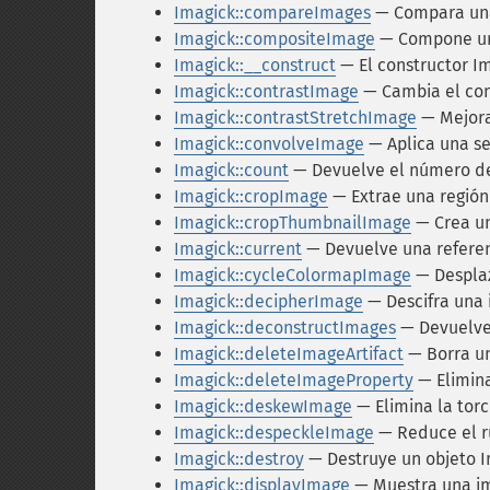
Imagick::compareImages
— Compara una
Imagick::compositeImage
— Compone un
Imagick::__construct
— El constructor I
Imagick::contrastImage
— Cambia el con
Imagick::contrastStretchImage
— Mejora
Imagick::convolveImage
— Aplica una se
Imagick::count
— Devuelve el número d
Imagick::cropImage
— Extrae una región
Imagick::cropThumbnailImage
— Crea un
Imagick::current
— Devuelve una referen
Imagick::cycleColormapImage
— Desplaz
Imagick::decipherImage
— Descifra una
Imagick::deconstructImages
— Devuelve 
Imagick::deleteImageArtifact
— Borra un
Imagick::deleteImageProperty
— Elimin
Imagick::deskewImage
— Elimina la tor
Imagick::despeckleImage
— Reduce el r
Imagick::destroy
— Destruye un objeto 
Imagick::displayImage
— Muestra una i