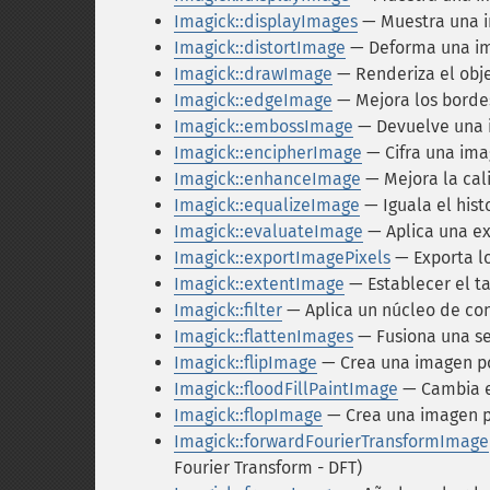
Imagick::displayImages
— Muestra una i
Imagick::distortImage
— Deforma una ima
Imagick::drawImage
— Renderiza el obj
Imagick::edgeImage
— Mejora los borde
Imagick::embossImage
— Devuelve una i
Imagick::encipherImage
— Cifra una im
Imagick::enhanceImage
— Mejora la cal
Imagick::equalizeImage
— Iguala el his
Imagick::evaluateImage
— Aplica una e
Imagick::exportImagePixels
— Exporta lo
Imagick::extentImage
— Establecer el t
Imagick::filter
— Aplica un núcleo de con
Imagick::flattenImages
— Fusiona una s
Imagick::flipImage
— Crea una imagen po
Imagick::floodFillPaintImage
— Cambia el
Imagick::flopImage
— Crea una imagen po
Imagick::forwardFourierTransformImage
Fourier Transform - DFT)