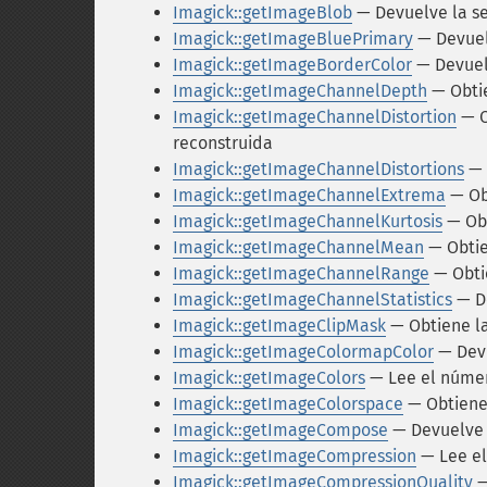
Imagick::getImageBlob
— Devuelve la s
Imagick::getImageBluePrimary
— Devuel
Imagick::getImageBorderColor
— Devuelv
Imagick::getImageChannelDepth
— Obtie
Imagick::getImageChannelDistortion
— C
reconstruida
Imagick::getImageChannelDistortions
— 
Imagick::getImageChannelExtrema
— Ob
Imagick::getImageChannelKurtosis
— Obt
Imagick::getImageChannelMean
— Obtie
Imagick::getImageChannelRange
— Obti
Imagick::getImageChannelStatistics
— De
Imagick::getImageClipMask
— Obtiene la
Imagick::getImageColormapColor
— Devu
Imagick::getImageColors
— Lee el númer
Imagick::getImageColorspace
— Obtiene 
Imagick::getImageCompose
— Devuelve 
Imagick::getImageCompression
— Lee el
Imagick::getImageCompressionQuality
—