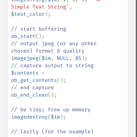
Simple Text String'
, 
$text_color
);

ob_start
// output jpeg (or any other 
imagejpeg
(
$im
, 
NULL
, 
85
$contents 
= 
ob_get_contents
ob_end_clean
();

imagedestroy
(
$im
);

// lastly (for the example) 