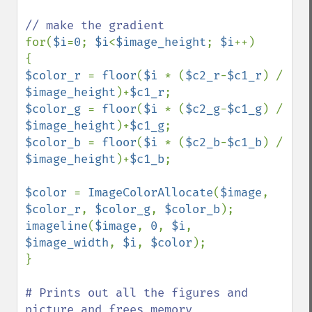
for(
$i
=
0
; 
$i
<
$image_height
; 
$i
++) 

$color_r 
= 
floor
(
$i 
* (
$c2_r
-
$c1_r
) / 
$image_height
)+
$c1_r
$color_g 
= 
floor
(
$i 
* (
$c2_g
-
$c1_g
) / 
$image_height
)+
$c1_g
$color_b 
= 
floor
(
$i 
* (
$c2_b
-
$c1_b
) / 
$image_height
)+
$c1_b
;

$color 
= 
ImageColorAllocate
(
$image
, 
$color_r
, 
$color_g
, 
$color_b
imageline
(
$image
, 
0
, 
$i
, 
$image_width
, 
$i
, 
$color
);

} 

# Prints out all the figures and 