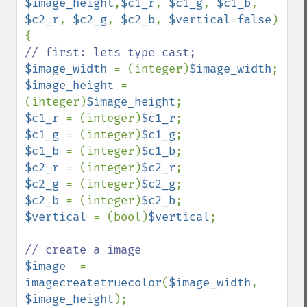
$image_height
,
$c1_r
, 
$c1_g
, 
$c1_b
, 
$c2_r
, 
$c2_g
, 
$c2_b
, 
$vertical
=
false
)

$image_width 
= (integer)
$image_width
$image_height 
= 
(integer)
$image_height
$c1_r 
= (integer)
$c1_r
$c1_g 
= (integer)
$c1_g
$c1_b 
= (integer)
$c1_b
$c2_r 
= (integer)
$c2_r
$c2_g 
= (integer)
$c2_g
$c2_b 
= (integer)
$c2_b
$vertical 
= (bool)
$vertical
;

$image  
= 
imagecreatetruecolor
(
$image_width
, 
$image_height
); 
