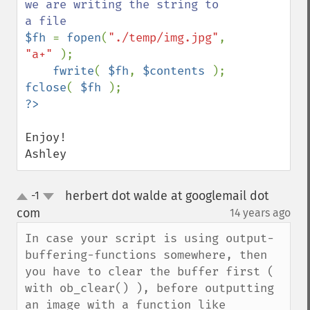
we are writing the string to 
$fh 
= 
fopen
(
"./temp/img.jpg"
, 
"a+" 
);

fwrite
( 
$fh
, 
$contents 
fclose
( 
$fh 
?>
Enjoy!

Ashley
herbert dot walde at googlemail dot
-1
up
down
com
14 years ago
¶
In case your script is using output-
buffering-functions somewhere, then 
you have to clear the buffer first ( 
with ob_clear() ), before outputting 
an image with a function like 