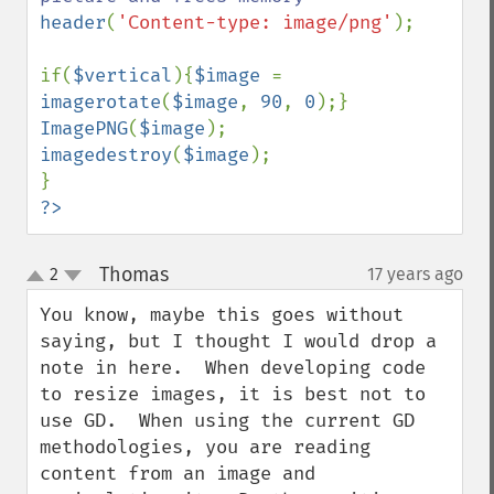
header
(
'Content-type: image/png'
); 

if(
$vertical
){
$image 
= 
imagerotate
(
$image
, 
90
, 
0
ImagePNG
(
$image
imagedestroy
(
$image
); 

?>
Thomas
2
17 years ago
¶
up
down
You know, maybe this goes without 
saying, but I thought I would drop a 
note in here.  When developing code 
to resize images, it is best not to 
use GD.  When using the current GD 
methodologies, you are reading 
content from an image and 