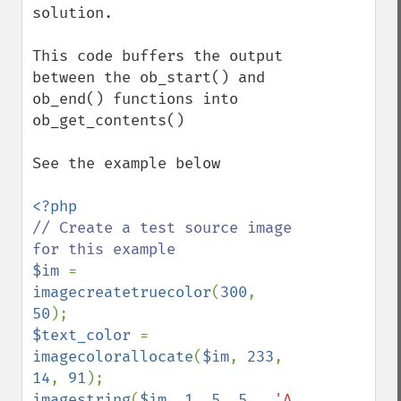
solution.

This code buffers the output 
between the ob_start() and 
ob_end() functions into 
ob_get_contents()

See the example below

// Create a test source image 
$im 
= 
imagecreatetruecolor
(
300
, 
50
$text_color 
= 
imagecolorallocate
(
$im
, 
233
, 
14
, 
91
imagestring
(
$im
, 
1
, 
5
, 
5
,  
'A 