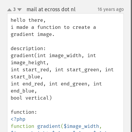
mail at ecross dot nl
3
16 years ago
¶
up
down
hello there,

i made a function to create a 
gradient image.

description:

gradient(int image_width, int 
image_height, 

int start_red, int start_green, int 
start_blue, 

int end_red, int end_green, int 
end_blue, 

bool vertical)

function 
gradient
(
$image_width
, 