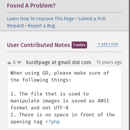
Found A Problem?
Learn How To Improve This Page
•
Submit a Pull
Request
•
Report a Bug
＋
User Contributed Notes
add a note
5 notes
kurdtpage at gmail dot com
5
15 years ago
¶
up
down
When using GD, please make sure of 
the following things:

1. The file that is used to 
manipulate images is saved as ANSI 
format and not UTF-8

2. There is no space in front of the 
opening tag 
<?php