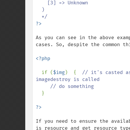
    [3] => Unknown

  )

As you can see in the above exam
cases. So, despite the common th
<?php

if (
$img
)  {  
// it's casted a
imagedestroy is called

     // do something

}

If you need to ensure the availa
is_resource and get_resource_typ