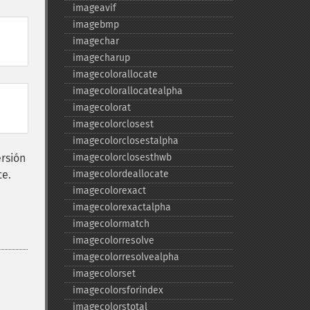
imageavif
imagebmp
imagechar
imagecharup
imagecolorallocate
imagecolorallocatealpha
imagecolorat
imagecolorclosest
imagecolorclosestalpha
ersión
imagecolorclosesthwb
te.
imagecolordeallocate
imagecolorexact
imagecolorexactalpha
imagecolormatch
imagecolorresolve
imagecolorresolvealpha
imagecolorset
imagecolorsforindex
imagecolorstotal