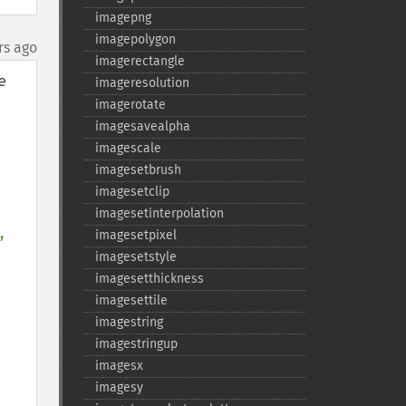
imagepng
imagepolygon
rs ago
imagerectangle
 
imageresolution
imagerotate
imagesavealpha
imagescale
imagesetbrush
imagesetclip
imagesetinterpolation
, 
imagesetpixel
imagesetstyle
imagesetthickness
imagesettile
imagestring
imagestringup
imagesx
imagesy