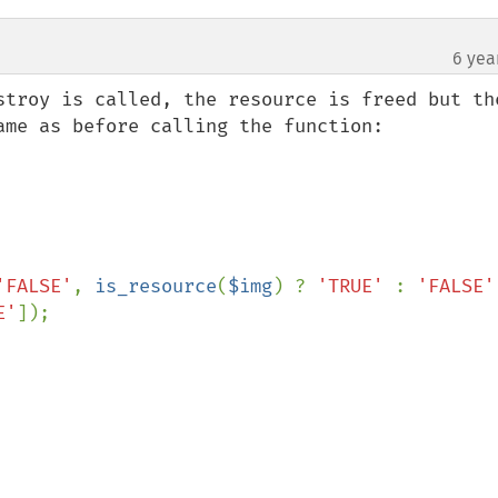
6 yea
stroy is called, the resource is freed but the
ame as before calling the function:

'FALSE'
, 
is_resource
(
$img
) ? 
'TRUE' 
: 
'FALSE'
E'
]);
