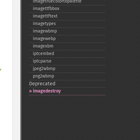
imagetruecolortopalette
imagettfbbox
imagettftext
imagetypes
imagewbmp
imagewebp
imagexbm
iptcembed
iptcparse
, 
jpeg2wbmp
png2wbmp
Deprecated
imagedestroy