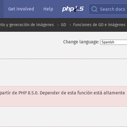
Get Involved
Help
Search docs
to y generación de imágenes
GD
Funciones de GD e Imágenes
Change language:
partir de PHP 8.5.0. Depender de esta función está altamente