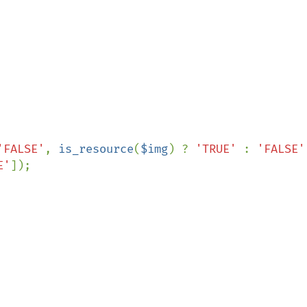
'FALSE'
, 
is_resource
(
$img
) ? 
'TRUE' 
: 
'FALSE'
E'
]);
