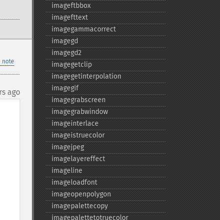
imageftbbox
imagefttext
imagegammacorrect
imagegd
imagegd2
 note
imagegetclip
imagegetinterpolation
imagegif
rs ago
imagegrabscreen
imagegrabwindow
imageinterlace
imageistruecolor
imagejpeg
imagelayereffect
imageline
imageloadfont
imageopenpolygon
imagepalettecopy
imagepalettetotruecolor