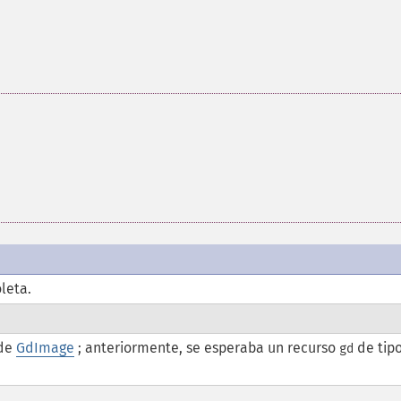
leta.
 de
GdImage
; anteriormente, se esperaba un recurso
de tip
gd