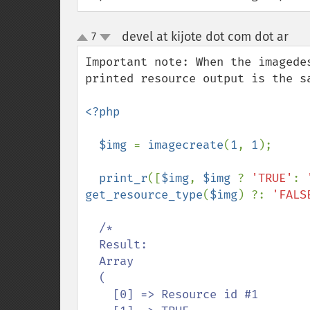
devel at kijote dot com dot ar
7
¶
up
down
Important note: When the imagede
printed resource output is the s
<?php

  $img 
= 
imagecreate
(
1
, 
1
);

print_r
([
$img
, 
$img 
? 
'TRUE'
: 
get_resource_type
(
$img
) ?: 
'FALS
/*

  Result:

  Array

  (

    [0] => Resource id #1
