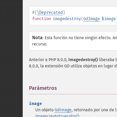
#[
\Deprecated
]
function
imagedestroy
(
GdImage
$image
Nota
:
Esta función no tiene ningún efecto. An
recurso.
Anterior a PHP 8.0.0,
imagedestroy()
liberaba 
8.0.0, la extensión GD utiliza objetos en lugar
Parámetros
¶
image
Un objeto
GdImage
, retornado por una de 
imagecreatetruecolor()
.