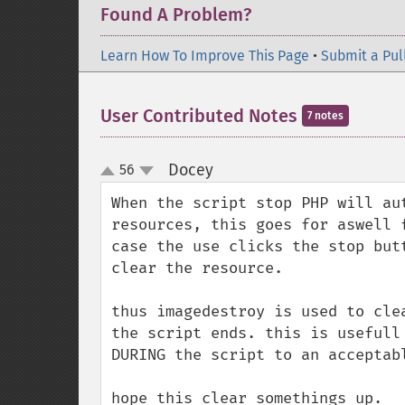
Found A Problem?
Learn How To Improve This Page
•
Submit a Pul
User Contributed Notes
7 notes
Docey
56
¶
up
down
When the script stop PHP will aut
resources, this goes for aswell f
case the use clicks the stop butt
clear the resource.

thus imagedestroy is used to clea
the script ends. this is usefull 
DURING the script to an acceptabl
hope this clear somethings up.