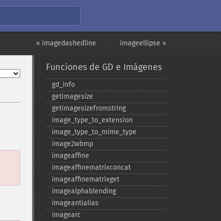
« imagedashedline
imageellipse »
Funciones de GD e Imágenes
gd_​info
getimagesize
getimagesizefromstring
image_​type_​to_​extension
image_​type_​to_​mime_​type
image2wbmp
imageaffine
imageaffinematrixconcat
imageaffinematrixget
imagealphablending
imageantialias
imagearc