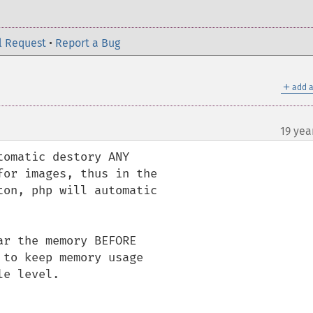
l Request
•
Report a Bug
＋
add a
19 yea
omatic destory ANY

or images, thus in the

on, php will automatic

r the memory BEFORE

to keep memory usage

e level.
