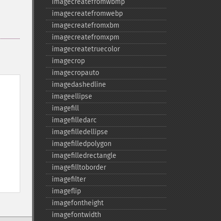
imagecreatefromwbmp
imagecreatefromwebp
imagecreatefromxbm
imagecreatefromxpm
imagecreatetruecolor
imagecrop
imagecropauto
imagedashedline
imageellipse
imagefill
imagefilledarc
imagefilledellipse
imagefilledpolygon
imagefilledrectangle
imagefilltoborder
imagefilter
imageflip
imagefontheight
imagefontwidth