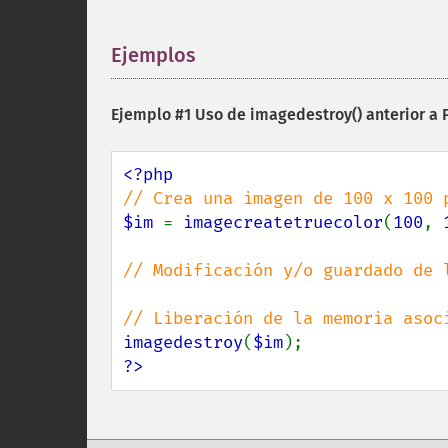
Ejemplos
¶
Ejemplo #1 Uso de
imagedestroy()
anterior a 
$im 
= 
imagecreatetruecolor
(
100
, 
// Modificación y/o guardado de l
imagedestroy
(
$im
?>