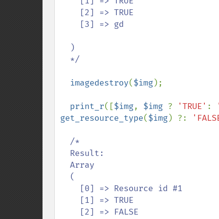
    [1] => TRUE

    [2] => TRUE

    [3] => gd

  )

  */

imagedestroy
(
$img
);

print_r
([
$img
, 
$img 
? 
'TRUE'
: 
get_resource_type
(
$img
) ?: 
'FALS
/*

  Result:

  Array

  (

    [0] => Resource id #1

    [1] => TRUE

    [2] => FALSE
