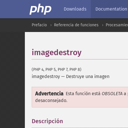
Downloads
Documentation
Prefacio
Referencia de funciones
Procesamien
imagedestroy
(PHP 4, PHP 5, PHP 7, PHP 8)
imagedestroy
—
Destruye una imagen
Advertencia
Esta función está
OBSOLETA
a 
desaconsejado.
Descripción
¶