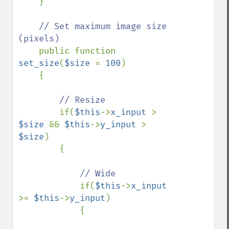
    }

// Set maximum image size 
(pixels)

public function 
set_size
(
$size 
= 
100
)

    {

// Resize

if(
$this
->
x_input 
> 
$size 
&& 
$this
->
y_input 
> 
$size
)

        {

// Wide

if(
$this
->
x_input 
>= 
$this
->
y_input
)

            {
