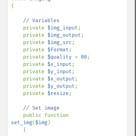
{

// Variables

private 
$img_input
;

    private 
$img_output
;

    private 
$img_src
;

    private 
$format
;

    private 
$quality 
= 
80
;

    private 
$x_input
;

    private 
$y_input
;

    private 
$x_output
;

    private 
$y_output
;

    private 
$resize
;

// Set image

public function 
set_img
(
$img
)

    {
