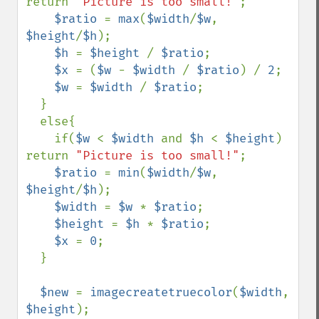
return 
"Picture is too small!"
;

$ratio 
= 
max
(
$width
/
$w
, 
$height
/
$h
);

$h 
= 
$height 
/ 
$ratio
;

$x 
= (
$w 
- 
$width 
/ 
$ratio
) / 
2
;

$w 
= 
$width 
/ 
$ratio
;

  }

  else{

    if(
$w 
< 
$width 
and 
$h 
< 
$height
) 
return 
"Picture is too small!"
;

$ratio 
= 
min
(
$width
/
$w
, 
$height
/
$h
);

$width 
= 
$w 
* 
$ratio
;

$height 
= 
$h 
* 
$ratio
;

$x 
= 
0
;

  }

$new 
= 
imagecreatetruecolor
(
$width
, 
$height
);
