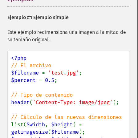
Ejemplo #1 Ejemplo simple
Este ejemplo redimensiona una imagen a la mitad de
su tamaño original.
$filename 
= 
'test.jpg'
$percent 
= 
0.5
;

header
(
'Content-Type: image/jpeg'
);

list(
$width
, 
$height
) = 
getimagesize
(
$filename