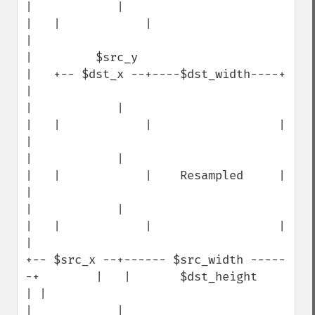
|            |                                 
|   |            |                    
|

|         $src_y                               
|   +-- $dst_x --+----$dst_width----+ 
|

|            |                                 
|   |            |                  | 
|

|            |                                 
|   |            |    Resampled     | 
|

|            |                                 
|   |            |                  | 
|

+-- $src_x --+------ $src_width -----
-+        |   |       $dst_height             
| |

|            |                        