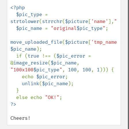
<?php

  $pic_type 
= 
strtolower
(
strrchr
(
$picture
[
'name'
],
"."
))
$pic_name 
= 
"original
$pic_type
"
;

move_uploaded_file
(
$picture
[
'tmp_name'
], 
$pic_name
);

  if (
true 
!== (
$pic_error 
= 
@
image_resize
(
$pic_name
, 
"100x100
$pic_type
"
, 
100
, 
100
, 
1
))) {

    echo 
$pic_error
;

unlink
(
$pic_name
);

  }

  else echo 
"OK!"
Cheers!