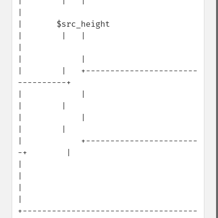
|        |   |                                 
|

|       $src_height                   
|        |   |                                 
|

|            |                        
|        |   +-----------------------
----------+

|            |                        
|        |

|            |                        
|        |

|            +-----------------------
-+        |

|                                              
|

|                                              
|

+------------------------------------