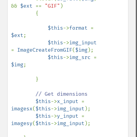
&& 
$ext 
== 
"GIF"
)

        {

$this
->
format 
= 
$ext
;

$this
->
img_input 
= 
ImageCreateFromGIF
(
$img
);

$this
->
img_src 
= 
$img
;

        }

// Get dimensions

$this
->
x_input 
= 
imagesx
(
$this
->
img_input
);

$this
->
y_input 
= 
imagesy
(
$this
->
img_input
);
