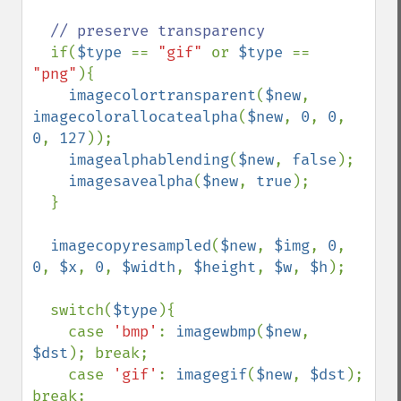
// preserve transparency

if(
$type 
== 
"gif" 
or 
$type 
== 
"png"
){

imagecolortransparent
(
$new
, 
imagecolorallocatealpha
(
$new
, 
0
, 
0
, 
0
, 
127
));

imagealphablending
(
$new
, 
false
);

imagesavealpha
(
$new
, 
true
);

  }

imagecopyresampled
(
$new
, 
$img
, 
0
, 
0
, 
$x
, 
0
, 
$width
, 
$height
, 
$w
, 
$h
);

  switch(
$type
){

    case 
'bmp'
: 
imagewbmp
(
$new
, 
$dst
); break;

    case 
'gif'
: 
imagegif
(
$new
, 
$dst
); 
break;
