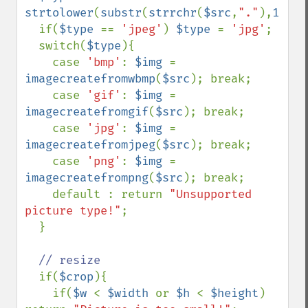
strtolower
(
substr
(
strrchr
(
$src
,
"."
),
1
));

  if(
$type 
== 
'jpeg'
) 
$type 
= 
'jpg'
;

  switch(
$type
){

    case 
'bmp'
: 
$img 
= 
imagecreatefromwbmp
(
$src
); break;

    case 
'gif'
: 
$img 
= 
imagecreatefromgif
(
$src
); break;

    case 
'jpg'
: 
$img 
= 
imagecreatefromjpeg
(
$src
); break;

    case 
'png'
: 
$img 
= 
imagecreatefrompng
(
$src
); break;

    default : return 
"Unsupported 
picture type!"
;

  }

// resize

if(
$crop
){

    if(
$w 
< 
$width 
or 
$h 
< 
$height
) 