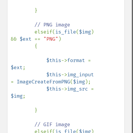
        }

// PNG image

elseif(
is_file
(
$img
) 
&& 
$ext 
== 
"PNG"
)

        {

$this
->
format 
= 
$ext
;

$this
->
img_input 
= 
ImageCreateFromPNG
(
$img
);

$this
->
img_src 
= 
$img
;

        }

// GIF image

elseif(
is_file
(
$img
) 