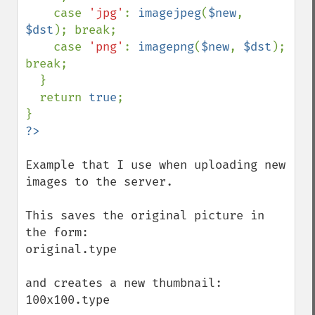
    case 
'jpg'
: 
imagejpeg
(
$new
, 
$dst
); break;

    case 
'png'
: 
imagepng
(
$new
, 
$dst
); 
break;

  }

  return 
true
;

Example that I use when uploading new 
images to the server.

This saves the original picture in 
the form:

original.type

and creates a new thumbnail:

100x100.type
