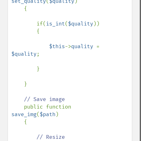
set_quality
(
$quality
)

    {

        if(
is_int
(
$quality
))

        {

$this
->
quality 
= 
$quality
;

        }

    }

// Save image

public function 
save_img
(
$path
)

    {

// Resize
