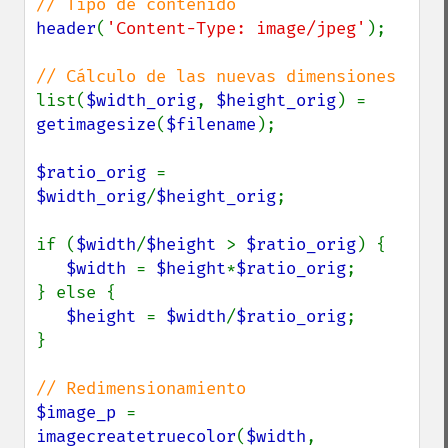
header
(
'Content-Type: image/jpeg'
);

list(
$width_orig
, 
$height_orig
) = 
getimagesize
(
$filename
);

$ratio_orig 
= 
$width_orig
/
$height_orig
;

if (
$width
/
$height 
> 
$ratio_orig
) {

$width 
= 
$height
*
$ratio_orig
;

} else {

$height 
= 
$width
/
$ratio_orig
;

}

$image_p 
= 
imagecreatetruecolor
(
$width
, 