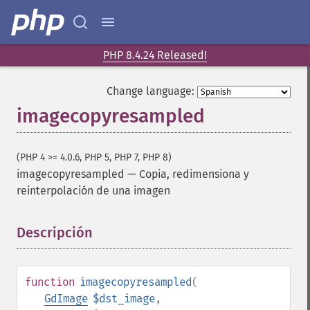
PHP 8.4.24 Released!
Change language:
imagecopyresampled
(PHP 4 >= 4.0.6, PHP 5, PHP 7, PHP 8)
imagecopyresampled
—
Copia, redimensiona y
reinterpolación de una imagen
Descripción
¶
function
imagecopyresampled
(
GdImage
$dst_image
,