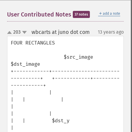
＋
User Contributed Notes
add a note
37 notes
wbcarts at juno dot com
203
13 years ago
¶
up
down
FOUR RECTANGLES

                  $src_image                                   
$dst_image

+------------+-----------------------
----------+   +------------+---------
-----------+

|            |                                 
|   |            |                    
|

|            |                                 
|   |         $dst_y                  
|
