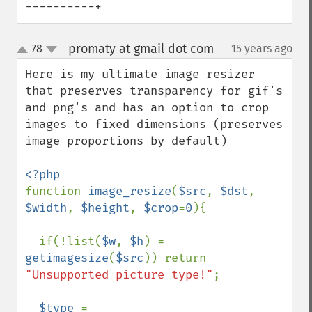
----------+
promaty at gmail dot com
78
15 years ago
¶
up
down
Here is my ultimate image resizer 
that preserves transparency for gif's 
and png's and has an option to crop 
images to fixed dimensions (preserves 
image proportions by default)

function 
image_resize
(
$src
, 
$dst
, 
$width
, 
$height
, 
$crop
=
0
){

  if(!list(
$w
, 
$h
) = 
getimagesize
(
$src
)) return 
"Unsupported picture type!"
;

$type 
= 