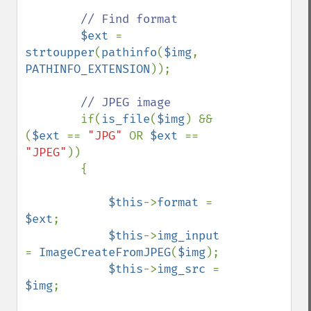
// Find format

$ext 
= 
strtoupper
(
pathinfo
(
$img
, 
PATHINFO_EXTENSION
));

// JPEG image

if(
is_file
(
$img
) && 
(
$ext 
== 
"JPG" 
OR 
$ext 
== 
"JPEG"
))

        {

$this
->
format 
= 
$ext
;

$this
->
img_input 
= 
ImageCreateFromJPEG
(
$img
);

$this
->
img_src 
= 
$img
;
