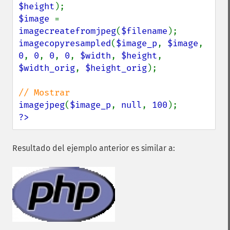
$height
$image 
= 
imagecreatefromjpeg
(
$filename
imagecopyresampled
(
$image_p
, 
$image
, 
0
, 
0
, 
0
, 
0
, 
$width
, 
$height
, 
$width_orig
, 
$height_orig
);

imagejpeg
(
$image_p
, 
null
, 
100
?>
Resultado del ejemplo anterior es similar a: