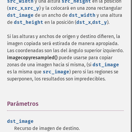
src_width
y una altura
src_height
en la posición
(
src_x
,
src_y
) y la colocará en una zona rectangular
dst_image
de un ancho de
dst_width
y una altura
de
dst_height
en la posición (
dst_x
,
dst_y
).
Si las alturas y anchos de origen y destino difieren, la
imagen copiada será estirada de manera apropiada.
Las coordenadas son las del ángulo superior izquierdo.
imagecopyresampled()
puede usarse para copiar
zonas de una imagen hacia sí misma, (si
dst_image
es la misma que
src_image
) pero si las regiones se
superponen, los resultados son impredecibles.
Parámetros
¶
dst_image
Recurso de imagen de destino.