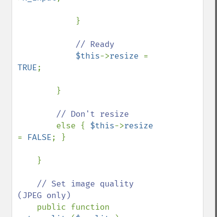
            }

// Ready

$this
->
resize 
= 
TRUE
;

        }

// Don't resize

else { 
$this
->
resize 
= 
FALSE
; }

    }

// Set image quality 
(JPEG only)

public function 