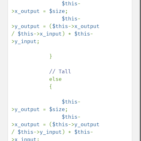
$this
-
>
x_output 
= 
$size
;

$this
-
>
y_output 
= (
$this
->
x_output 
/ 
$this
->
x_input
) * 
$this
-
>
y_input
;

            }

// Tall

else

            {

$this
-
>
y_output 
= 
$size
;

$this
-
>
x_output 
= (
$this
->
y_output 
/ 
$this
->
y_input
) * 
$this
-
>
x_input
;
