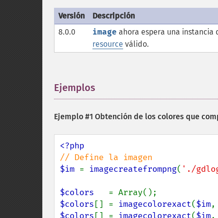
Versión
Descripción
8.0.0
image
ahora espera una instancia
resource
válido.
Ejemplos
¶
Ejemplo #1 Obtención de los colores que com
$im 
= 
imagecreatefrompng
(
'./gdlo
$colors   
$colors
[] = 
imagecolorexact
(
$im
,
$colors
[] = 
imagecolorexact
(
$im
,