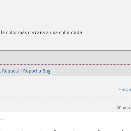
 la color más cercana a una color dada
l Request
•
Report a Bug
＋
add a
20 yea
.
