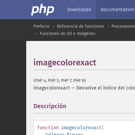
Downloads
Documentation
Prefacio
Referencia de funciones
Procesamien
Funciones de GD e Imágenes
imagecolorexact
(PHP 4, PHP 5, PHP 7, PHP 8)
imagecolorexact
—
Devuelve el índice del col
Descripción
¶
function
imagecolorexact
(
GdImage
$image
,