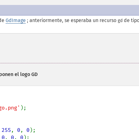
 de
GdImage
; anteriormente, se esperaba un recurso
de tip
gd
ponen el logo GD
go.png'
);

 
255
, 
0
, 
0
 
0
, 
0
, 
0