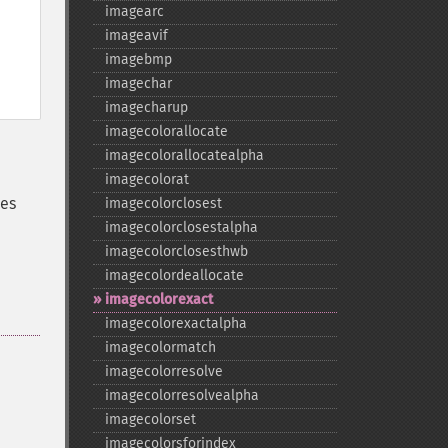
imagearc
imageavif
imagebmp
imagechar
imagecharup
imagecolorallocate
imagecolorallocatealpha
imagecolorat
res
imagecolorclosest
imagecolorclosestalpha
imagecolorclosesthwb
imagecolordeallocate
imagecolorexact
imagecolorexactalpha
imagecolormatch
imagecolorresolve
imagecolorresolvealpha
imagecolorset
imagecolorsforindex