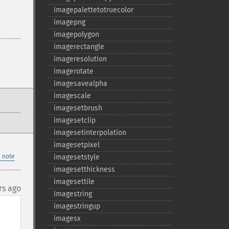
imagepalettetotruecolor
imagepng
imagepolygon
imagerectangle
imageresolution
imagerotate
imagesavealpha
imagescale
imagesetbrush
imagesetclip
imagesetinterpolation
imagesetpixel
 note
imagesetstyle
imagesetthickness
imagesettile
rs ago
imagestring
imagestringup
imagesx