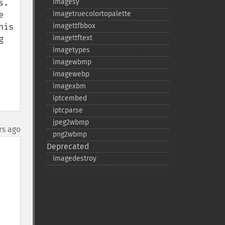
. 
imagesy
 
imagetruecolortopalette
is 
imagettfbbox
 
imagettftext
imagetypes
imagewbmp
imagewebp
imagexbm
iptcembed
iptcparse
jpeg2wbmp
rs ago
png2wbmp
Deprecated
imagedestroy