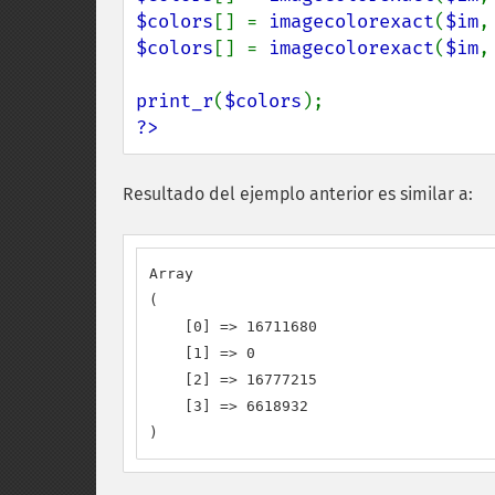
$colors
[] = 
imagecolorexact
(
$im
,
$colors
[] = 
imagecolorexact
(
$im
,
print_r
(
$colors
?>
Resultado del ejemplo anterior es similar a:
Array

(

    [0] => 16711680

    [1] => 0

    [2] => 16777215

    [3] => 6618932

)