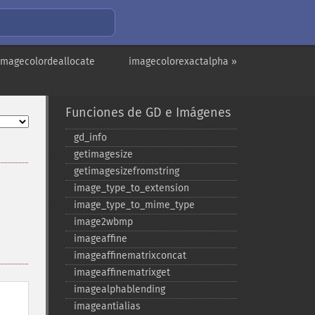
imagecolordeallocate
imagecolorexactalpha »
Funciones de GD e Imágenes
gd_​info
getimagesize
getimagesizefromstring
image_​type_​to_​extension
image_​type_​to_​mime_​type
image2wbmp
imageaffine
imageaffinematrixconcat
imageaffinematrixget
imagealphablending
imageantialias