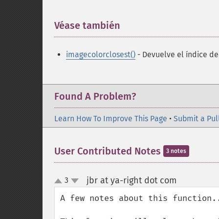
Véase también
¶
imagecolorclosest()
- Devuelve el índice de
Found A Problem?
Learn How To Improve This Page
•
Submit a Pul
User Contributed Notes
3 notes
jbr at ya-right dot com
3
¶
up
down
A few notes about this function..