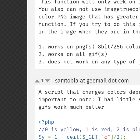
This function will only work on 
You also can not use imagetrueco
color PNG image that has greater
function. If you try to do this 
in the image when they are in the
1. works on png(s) 8bit/256 color
2. works on all gif(s)

3. does not work on any type of 
samtobia at geemail dot com
1
¶
up
down
A script that changes colors depe
important to note: I had little 
gifs work much better

$y 
= 
1 
- 
ceil
(
$_GET
[
"c"
]/
2