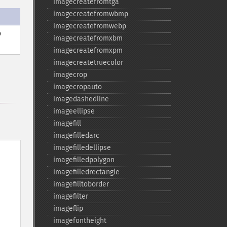
imagecreatefromtga
imagecreatefromwbmp
imagecreatefromwebp
o
imagecreatefromxbm
imagecreatefromxpm
imagecreatetruecolor
imagecrop
imagecropauto
imagedashedline
imageellipse
imagefill
imagefilledarc
imagefilledellipse
imagefilledpolygon
imagefilledrectangle
imagefilltoborder
imagefilter
imageflip
imagefontheight