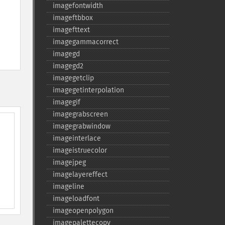
imagefontwidth
imageftbbox
imagefttext
imagegammacorrect
imagegd
imagegd2
imagegetclip
imagegetinterpolation
imagegif
imagegrabscreen
imagegrabwindow
imageinterlace
imageistruecolor
imagejpeg
imagelayereffect
imageline
imageloadfont
imageopenpolygon
imagepalettecopy