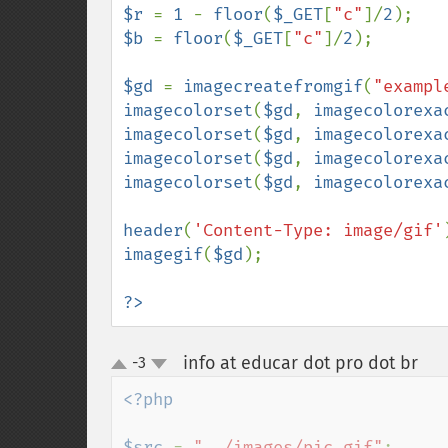
$r 
= 
1 
- 
floor
(
$_GET
[
"c"
]/
2
$b 
= 
floor
(
$_GET
[
"c"
]/
2
);

$gd 
= 
imagecreatefromgif
(
"exampl
imagecolorset
(
$gd
, 
imagecolorexa
imagecolorset
(
$gd
, 
imagecolorexa
imagecolorset
(
$gd
, 
imagecolorexa
imagecolorset
(
$gd
, 
imagecolorexa
header
(
'Content-Type: image/gif'
imagegif
(
$gd
);

?>
info at educar dot pro dot br
-3
¶
up
down
<?php

$src 
= 
"../images/pic.gif"
;
