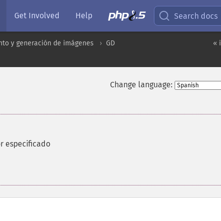
Get Involved
Help
Search docs
to y generación de imágenes
GD
« 
Change language:
or especificado