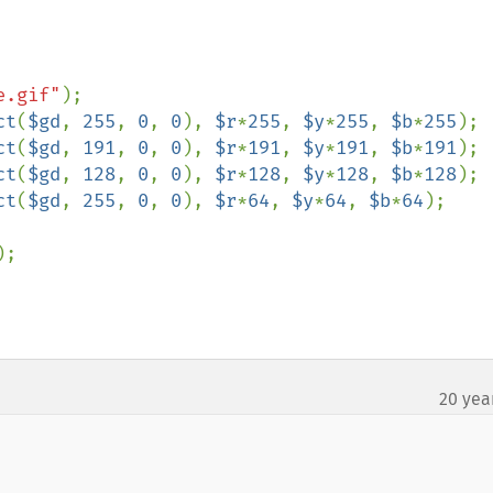
e.gif"
ct
(
$gd
, 
255
, 
0
, 
0
), 
$r
*
255
, 
$y
*
255
, 
$b
*
255
ct
(
$gd
, 
191
, 
0
, 
0
), 
$r
*
191
, 
$y
*
191
, 
$b
*
191
ct
(
$gd
, 
128
, 
0
, 
0
), 
$r
*
128
, 
$y
*
128
, 
$b
*
128
ct
(
$gd
, 
255
, 
0
, 
0
), 
$r
*
64
, 
$y
*
64
, 
$b
*
64
);

20 yea