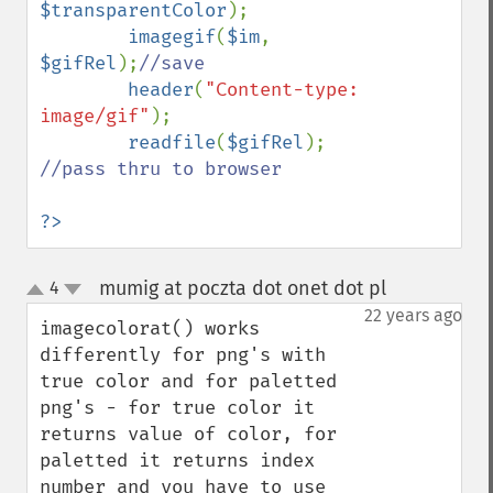
$transparentColor
);

imagegif
(
$im
, 
$gifRel
);
//save

header
(
"Content-type: 
image/gif"
);

readfile
(
$gifRel
); 
//pass thru to browser

?>
mumig at poczta dot onet dot pl
4
¶
up
down
22 years ago
imagecolorat() works 
differently for png's with 
true color and for paletted 
png's - for true color it 
returns value of color, for 
paletted it returns index 
number and you have to use  