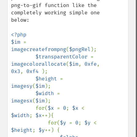
png-to-gif function like the 
completely working simple one 
below:

<?php

$im 
= 
imagecreatefrompng
(
$pngRel
);

$transparentColor 
= 
imagecolorallocate
(
$im
, 
0xfe
, 
0x3
, 
0xf4 
);

$height 
= 
imagesy
(
$im
);

$width 
= 
imagesx
(
$im
);

        for(
$x 
= 
0
; 
$x 
< 
$width
; 
$x
++){

            for(
$y 
= 
0
; 
$y 
< 
$height
; 
$y
++) {
