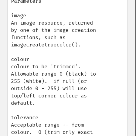
Parameters

image

An image resource, returned 
by one of the image creation 
functions, such as 
imagecreatetruecolor().

colour

colour to be 'trimmed'.  
Allowable range 0 (black) to 
255 (white).  if null (or 
outside 0 - 255) will use 
top/left corner colour as 
default.

tolerance

Acceptable range +- from 
colour.  0 (trim only exact 