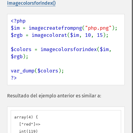
imagecolorsforindex()
<?php

$im 
= 
imagecreatefrompng
(
"php.png"
$rgb 
= 
imagecolorat
(
$im
, 
10
, 
15
);

$colors 
= 
imagecolorsforindex
(
$im
, 
$rgb
);

var_dump
(
$colors
?>
Resultado del ejemplo anterior es similar a:
array(4) {

  ["red"]=>

  int(119)
