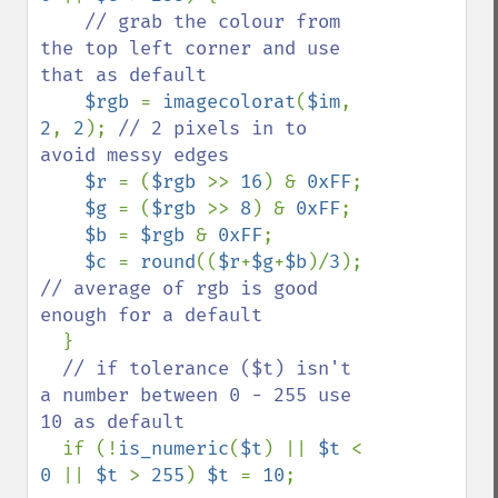
// grab the colour from 
the top left corner and use 
that as default

$rgb 
= 
imagecolorat
(
$im
, 
2
, 
2
); 
// 2 pixels in to 
avoid messy edges

$r 
= (
$rgb 
>> 
16
) & 
0xFF
;

$g 
= (
$rgb 
>> 
8
) & 
0xFF
;

$b 
= 
$rgb 
& 
0xFF
;

$c 
= 
round
((
$r
+
$g
+
$b
)/
3
); 
// average of rgb is good 
enough for a default

}

// if tolerance ($t) isn't 
a number between 0 - 255 use 
10 as default

if (!
is_numeric
(
$t
) || 
$t 
< 
0 
|| 
$t 
> 
255
) 
$t 
= 
10
;
