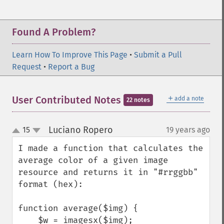
Found A Problem?
Learn How To Improve This Page
•
Submit a Pull
Request
•
Report a Bug
＋
User Contributed Notes
add a note
22 notes
Luciano Ropero
15
19 years ago
¶
up
down
I made a function that calculates the 
average color of a given image 
resource and returns it in "#rrggbb" 
format (hex):

function average($img) {

    $w = imagesx($img);
