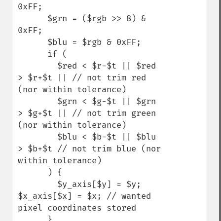
0xFF;

      $grn = ($rgb >> 8) & 
0xFF;

      $blu = $rgb & 0xFF;

      if (

        $red < $r-$t || $red 
> $r+$t || // not trim red 
(nor within tolerance)  

        $grn < $g-$t || $grn 
> $g+$t || // not trim green 
(nor within tolerance) 

        $blu < $b-$t || $blu 
> $b+$t // not trim blue (nor 
within tolerance)

      ) {

        $y_axis[$y] = $y; 
$x_axis[$x] = $x; // wanted 
pixel coordinates stored

      }
