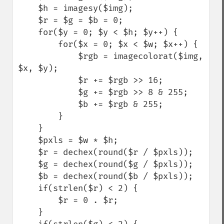
    $h = imagesy($img);

    $r = $g = $b = 0;

    for($y = 0; $y < $h; $y++) {

        for($x = 0; $x < $w; $x++) {

            $rgb = imagecolorat($img, 
$x, $y);

            $r += $rgb >> 16;

            $g += $rgb >> 8 & 255;

            $b += $rgb & 255;

        }

    }

    $pxls = $w * $h;

    $r = dechex(round($r / $pxls));

    $g = dechex(round($g / $pxls));

    $b = dechex(round($b / $pxls));

    if(strlen($r) < 2) {

        $r = 0 . $r;

    }
