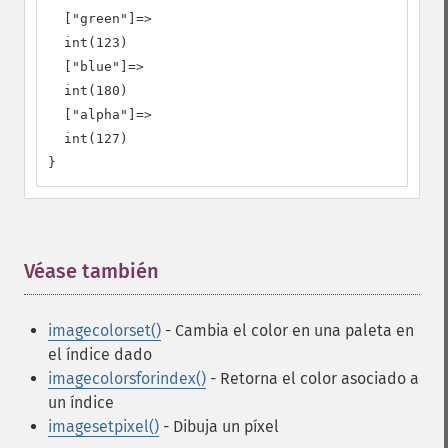
  ["green"]=>

  int(123)

  ["blue"]=>

  int(180)

  ["alpha"]=>

  int(127)

}
Véase también
¶
imagecolorset()
- Cambia el color en una paleta en
el índice dado
imagecolorsforindex()
- Retorna el color asociado a
un índice
imagesetpixel()
- Dibuja un píxel