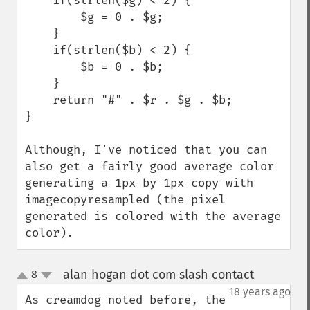
    if(strlen($g) < 2) {

        $g = 0 . $g;

    }

    if(strlen($b) < 2) {

        $b = 0 . $b;

    }

    return "#" . $r . $g . $b;

}

Although, I've noticed that you can 
also get a fairly good average color 
generating a 1px by 1px copy with 
imagecopyresampled (the pixel 
generated is colored with the average 
color).
alan hogan dot com slash contact
8
¶
up
down
18 years ago
As creamdog noted before, the 