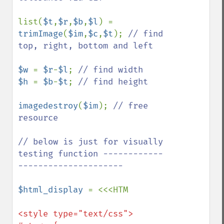
list(
$t
,
$r
,
$b
,
$l
) = 
trimImage
(
$im
,
$c
,
$t
); 
// find 
top, right, bottom and left

$w 
= 
$r
-
$l
; 
$h 
= 
$b
-
$t
; 
// find height

imagedestroy
(
$im
); 
// free 
resource

// below is just for visually 
testing function ------------
---------------------

$html_display 
<style type="text/css">
