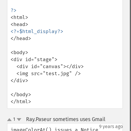
<html>

</head>

<body>

<div id="stage">

  <div id="canvas"></div>

  <img src="test.jpg" />

</div>

</body>

</html>
Ray.Paseur sometimes uses Gmail
1
¶
up
down
9 years ago
imageColorAt() issues a Notice 