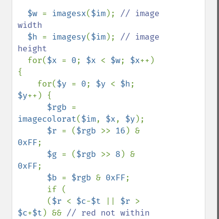
$w 
= 
imagesx
(
$im
); 
// image 
width

$h 
= 
imagesy
(
$im
); 
// image 
height

for(
$x 
= 
0
; 
$x 
< 
$w
; 
$x
++) 
{

    for(
$y 
= 
0
; 
$y 
< 
$h
; 
$y
++) {

$rgb 
= 
imagecolorat
(
$im
, 
$x
, 
$y
);

$r 
= (
$rgb 
>> 
16
) & 
0xFF
;

$g 
= (
$rgb 
>> 
8
) & 
0xFF
;

$b 
= 
$rgb 
& 
0xFF
;

      if (

      (
$r 
< 
$c
-
$t 
|| 
$r 
> 
$c
+
$t
) && 
// red not within 