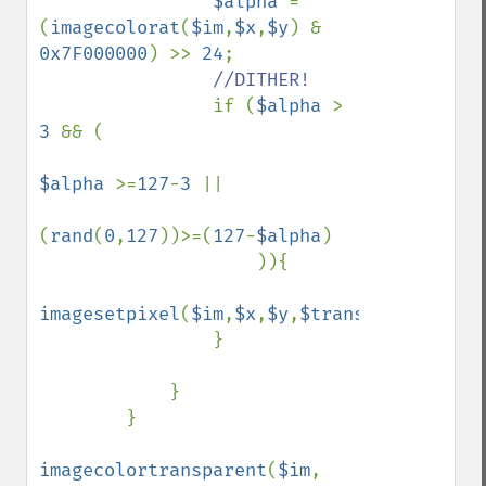
$alpha 
= 
(
imagecolorat
(
$im
,
$x
,
$y
) & 
0x7F000000
) >> 
24
;

//DITHER!

if (
$alpha 
> 
3 
&& (

$alpha 
>=
127
-
3 
|| 

(
rand
(
0
,
127
))>=(
127
-
$alpha
)

                    )){

imagesetpixel
(
$im
,
$x
,
$y
,
$transparentColor
                }

            }

        }

imagecolortransparent
(
$im
, 