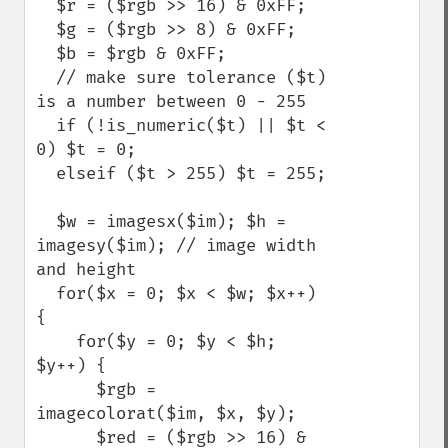
  $r = ($rgb >> 16) & 0xFF;

  $g = ($rgb >> 8) & 0xFF;

  $b = $rgb & 0xFF;

  // make sure tolerance ($t) 
is a number between 0 - 255

  if (!is_numeric($t) || $t < 
0) $t = 0;

  elseif ($t > 255) $t = 255;

  $w = imagesx($im); $h = 
imagesy($im); // image width 
and height

  for($x = 0; $x < $w; $x++) 
{

    for($y = 0; $y < $h; 
$y++) {

      $rgb = 
imagecolorat($im, $x, $y);

      $red = ($rgb >> 16) & 