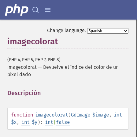
Change language:
imagecolorat
(PHP 4, PHP 5, PHP 7, PHP 8)
imagecolorat
—
Devuelve el índice del color de un
píxel dado
Descripción
¶
function
imagecolorat
(
GdImage
$image
,
int
$x
,
int
$y
):
int
|
false