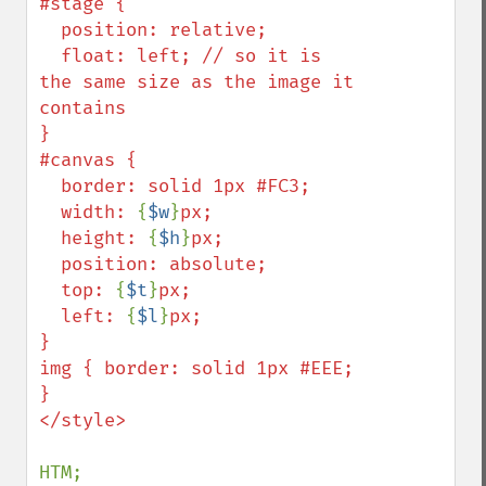
#stage {

  position: relative;

  float: left; // so it is 
the same size as the image it 
contains

}

#canvas {

  border: solid 1px #FC3;

  width: 
{
$w
}
px;

  height: 
{
$h
}
px;

  position: absolute;

  top: 
{
$t
}
px;

  left: 
{
$l
}
px;

}

img { border: solid 1px #EEE; 
}

</style>

HTM;
