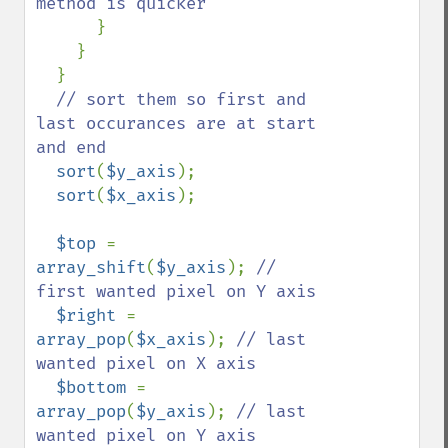
method is quicker

}

    }

  }

// sort them so first and 
last occurances are at start 
and end

sort
(
$y_axis
);

sort
(
$x_axis
);  

$top 
= 
array_shift
(
$y_axis
); 
// 
first wanted pixel on Y axis

$right 
= 
array_pop
(
$x_axis
); 
// last 
wanted pixel on X axis 

$bottom 
= 
array_pop
(
$y_axis
); 
// last 
wanted pixel on Y axis
