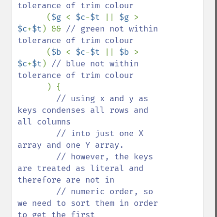
tolerance of trim colour 

(
$g 
< 
$c
-
$t 
|| 
$g 
> 
$c
+
$t
) && 
// green not within 
tolerance of trim colour 

(
$b 
< 
$c
-
$t 
|| 
$b 
> 
$c
+
$t
) 
// blue not within 
tolerance of trim colour

) {

// using x and y as 
keys condenses all rows and 
all columns

        // into just one X 
array and one Y array.

        // however, the keys 
are treated as literal and 
therefore are not in

        // numeric order, so 
we need to sort them in order 
to get the first 
