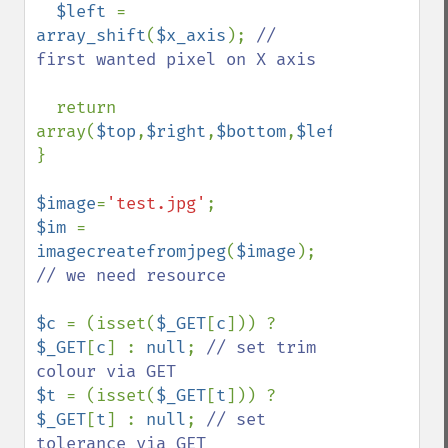
$left 
= 
array_shift
(
$x_axis
); 
// 
first wanted pixel on X axis

return 
array(
$top
,
$right
,
$bottom
,
$left
);

}

$image
=
'test.jpg'
$im 
= 
imagecreatefromjpeg
(
$image
); 
// we need resource

$c 
= (isset(
$_GET
[
c
])) ? 
$_GET
[
c
] : 
null
; 
// set trim 
$t 
= (isset(
$_GET
[
t
])) ? 
$_GET
[
t
] : 
null
; 
// set 
tolerance via GET
