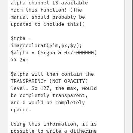
alpha channel IS available 
from this function! (The 
manual should probably be 
updated to include this!)

$rgba = 
imagecolorat($im,$x,$y);

$alpha = ($rgba & 0x7F000000) 
>> 24;

$alpha will then contain the 
TRANSPARENCY (NOT OPACITY) 
level. So 127, the max, would 
be completely transparent, 
and 0 would be completely 
opaque.

Using this information, it is 
possible to write a dithering 