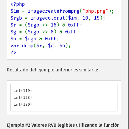
<?php

$im 
= 
imagecreatefrompng
(
"php.png"
$rgb 
= 
imagecolorat
(
$im
, 
10
, 
15
$r 
= (
$rgb 
>> 
16
) & 
0xFF
$g 
= (
$rgb 
>> 
8
) & 
0xFF
$b 
= 
$rgb 
& 
0xFF
var_dump
(
$r
, 
$g
, 
$b
?>
Resultado del ejemplo anterior es similar a:
int(119)

int(123)

int(180)
Ejemplo #2 Valores RVB legibles utilizando la función