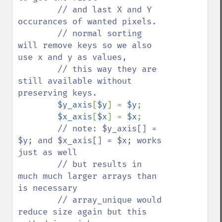
        // and last X and Y 
occurances of wanted pixels.

        // normal sorting 
will remove keys so we also 
use x and y as values,

        // this way they are 
still available without 
preserving keys. 

$y_axis
[
$y
] = 
$y
;  

$x_axis
[
$x
] = 
$x
;

// note: $y_axis[] = 
$y; and $x_axis[] = $x; works 
just as well

        // but results in 
much much larger arrays than 
is necessary

        // array_unique would 
reduce size again but this 