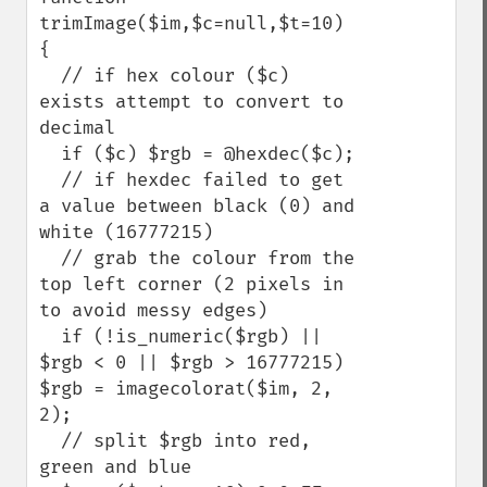
trimImage($im,$c=null,$t=10) 
{

  // if hex colour ($c) 
exists attempt to convert to 
decimal

  if ($c) $rgb = @hexdec($c);

  // if hexdec failed to get 
a value between black (0) and 
white (16777215)

  // grab the colour from the 
top left corner (2 pixels in 
to avoid messy edges)

  if (!is_numeric($rgb) || 
$rgb < 0 || $rgb > 16777215) 
$rgb = imagecolorat($im, 2, 
2); 

  // split $rgb into red, 
green and blue
