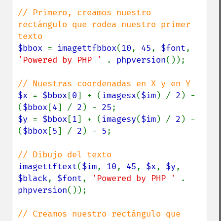
// Primero, creamos nuestro 
rectángulo que rodea nuestro primer 
$bbox 
= 
imagettfbbox
(
10
, 
45
, 
$font
, 
'Powered by PHP ' 
. 
phpversion
());

$x 
= 
$bbox
[
0
] + (
imagesx
(
$im
) / 
2
) - 
(
$bbox
[
4
] / 
2
) - 
25
$y 
= 
$bbox
[
1
] + (
imagesy
(
$im
) / 
2
) - 
(
$bbox
[
5
] / 
2
) - 
5
;

imagettftext
(
$im
, 
10
, 
45
, 
$x
, 
$y
, 
$black
, 
$font
, 
'Powered by PHP ' 
. 
phpversion
());

// Creamos nuestro rectángulo que 