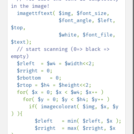
in the image!

imagettftext
( 
$img
, 
$font_size
,

$font_angle
, 
$left
, 
$top
,

$white
, 
$font_file
, 
$text
);

// start scanning (0=> black => 
empty)

$rleft  
= 
$w4 
= 
$width
<<
2
;

$rright 
= 
0
;

$rbottom   
= 
0
;

$rtop 
= 
$h4 
= 
$height
<<
2
;

  for( 
$x 
= 
0
; 
$x 
< 
$w4
; 
$x
++ )

    for( 
$y 
= 
0
; 
$y 
< 
$h4
; 
$y
++ )

      if( 
imagecolorat
( 
$img
, 
$x
, 
$y 
) ){

$rleft   
= 
min
( 
$rleft
, 
$x 
);

$rright  
= 
max
( 
$rright
, 
$x 