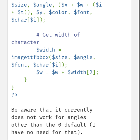
$size
, 
$angle
, (
$x 
+ 
$w 
+ (
$i 
* 
$t
)), 
$y
, 
$color
, 
$font
, 
$char
[
$i
]);

# Get width of 
character

$width 
= 
imagettfbbox
(
$size
, 
$angle
, 
$font
, 
$char
[
$i
]);

$w 
= 
$w 
+ 
$width
[
2
];

    }

Be aware that it currently 
does not work for angles 
other than the 0 default (I 
have no need for that).