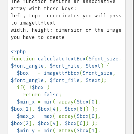
The function returns an associative 
array with these keys:

left, top:  coordinates you will pass 
to imagettftext 

width, height: dimension of the image 
you have to create

function 
calculateTextBox
(
$font_size
, 
$font_angle
, 
$font_file
, 
$text
) {

$box   
= 
imagettfbbox
(
$font_size
, 
$font_angle
, 
$font_file
, 
$text
);

  if( !
$box 
)

    return 
false
;

$min_x 
= 
min
( array(
$box
[
0
], 
$box
[
2
], 
$box
[
4
], 
$box
[
6
]) );

$max_x 
= 
max
( array(
$box
[
0
], 
$box
[
2
], 
$box
[
4
], 
$box
[
6
]) );

$min_y 
= 
min
( array(
$box
[
1
], 