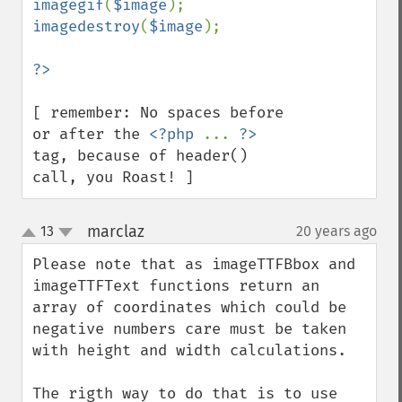
imagegif
(
$image
imagedestroy
(
$image
);

[ remember: No spaces before 
or after the 
<?php 
... 
?>
tag, because of header() 
call, you Roast! ]
marclaz
13
20 years ago
¶
up
down
Please note that as imageTTFBbox and 
imageTTFText functions return an 
array of coordinates which could be 
negative numbers care must be taken 
with height and width calculations.

The rigth way to do that is to use 