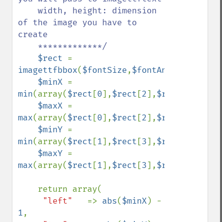
    width, height: dimension 
of the image you have to 
create 

    *************/

$rect 
= 
imagettfbbox
(
$fontSize
,
$fontAngle
,
$fontFi
$minX 
= 
min
(array(
$rect
[
0
],
$rect
[
2
],
$rect
[
4
],
$rec
$maxX 
= 
max
(array(
$rect
[
0
],
$rect
[
2
],
$rect
[
4
],
$rec
$minY 
= 
min
(array(
$rect
[
1
],
$rect
[
3
],
$rect
[
5
],
$rec
$maxY 
= 
max
(array(
$rect
[
1
],
$rect
[
3
],
$rect
[
5
],
$rec
    return array(

"left"   
=> 
abs
(
$minX
) - 
1
,
