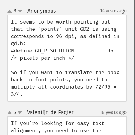
Anonymous
8
14 years ago
¶
up
down
It seems to be worth pointing out 
that the "points" unit GD2 is using 
corresponds to 96 dpi, as defined in 
gd.h:

#define GD_RESOLUTION           96      
/* pixels per inch */

So if you want to translate the bbox 
back to font points, you need to 
multiply all coordinates by 72/96 = 
3/4.
Valentijn de Pagter
5
18 years ago
¶
up
down
If you're looking for easy text 
alignment, you need to use the 