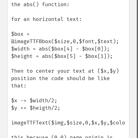
the abs() function:

for an horizontal text:

$box = 
@imageTTFBbox($size,0,$font,$text);

$width = abs($box[4] - $box[0]);

$height = abs($box[5] - $box[1]);

Then to center your text at ($x,$y) 
position the code should be like 
that:

$x -= $width/2;

$y += $heigth/2;

imageTTFText($img,$size,0,$x,$y,$color,$f
this because (0,0) page origin is 