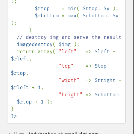
);

$rtop    
= 
min
( 
$rtop
, 
$y 
);

$rbottom 
= 
max
( 
$rbottom
, 
$y 
);

      }

// destroy img and serve the result

imagedestroy
( 
$img 
);

  return array( 
"left"   
=> 
$left 
- 
$rleft
,

"top"    
=> 
$top  
- 
$rtop
,

"width"  
=> 
$rright 
- 
$rleft 
+ 
1
,

"height" 
=> 
$rbottom 
- 
$rtop 
+ 
1 
);

?>