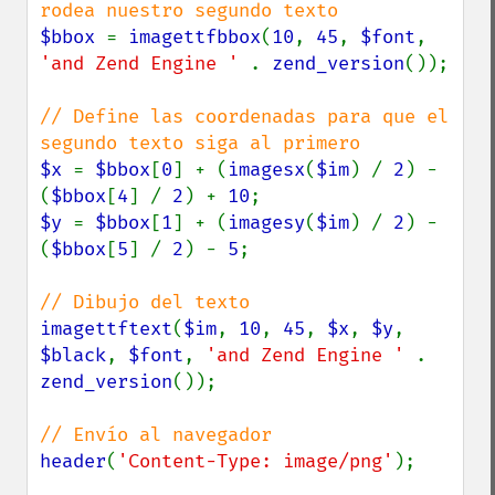
$bbox 
= 
imagettfbbox
(
10
, 
45
, 
$font
, 
'and Zend Engine ' 
. 
zend_version
());

// Define las coordenadas para que el 
$x 
= 
$bbox
[
0
] + (
imagesx
(
$im
) / 
2
) - 
(
$bbox
[
4
] / 
2
) + 
10
$y 
= 
$bbox
[
1
] + (
imagesy
(
$im
) / 
2
) - 
(
$bbox
[
5
] / 
2
) - 
5
;

imagettftext
(
$im
, 
10
, 
45
, 
$x
, 
$y
, 
$black
, 
$font
, 
'and Zend Engine ' 
. 
zend_version
());

header
(
'Content-Type: image/png'
);
