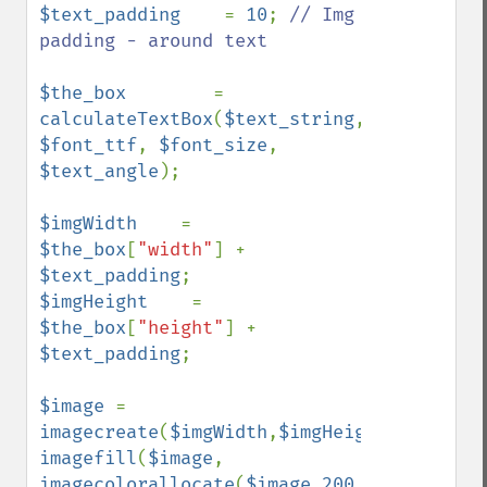
$text_padding    
= 
10
; 
// Img 
padding - around text

$the_box        
= 
calculateTextBox
(
$text_string
, 
$font_ttf
, 
$font_size
, 
$text_angle
);

$imgWidth    
= 
$the_box
[
"width"
] + 
$text_padding
$imgHeight    
= 
$the_box
[
"height"
] + 
$text_padding
; 

$image 
= 
imagecreate
(
$imgWidth
,
$imgHeight
imagefill
(
$image
, 
imagecolorallocate
(
$image
,
200
,
200
,
200
));
