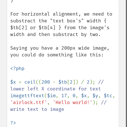
)

For horizontal alignment, we need to 
substract the "text box's" width { 
$tb[2] or $tb[4] } from the image's 
width and then substract by two.

Saying you have a 200px wide image, 
you could do something like this:

<?php

$x 
= 
ceil
((
200 
- 
$tb
[
2
]) / 
2
); 
// 
imagettftext
(
$im
, 
17
, 
0
, 
$x
, 
$y
, 
$tc
, 
'airlock.ttf'
, 
'Hello world!'
); 
// 
write text to image
