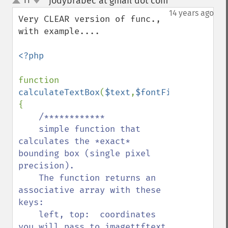
jodybrabec at gmail dot com
11
¶
up
down
14 years ago
Very CLEAR version of func., 
with example....

<?php

function 
calculateTextBox
(
$text
,
$fontFile
,
$fontSiz
{

/************

    simple function that 
calculates the *exact* 
bounding box (single pixel 
precision). 

    The function returns an 
associative array with these 
keys: 

    left, top:  coordinates 
you will pass to imagettftext 
