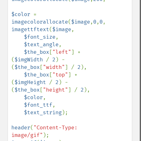
$color 
= 
imagecolorallocate
(
$image
,
0
,
0
,
0
imagettftext
(
$image
,

$font_size
,

$text_angle
,

$the_box
[
"left"
] + 
(
$imgWidth 
/ 
2
) - 
(
$the_box
[
"width"
] / 
2
),

$the_box
[
"top"
] + 
(
$imgHeight 
/ 
2
) - 
(
$the_box
[
"height"
] / 
2
),

$color
,

$font_ttf
,

$text_string
);

header
(
"Content-Type: 
image/gif"