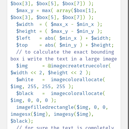
$box
[
3
], 
$box
[
5
], 
$box
[
7
]) );

$max_y 
= 
max
( array(
$box
[
1
], 
$box
[
3
], 
$box
[
5
], 
$box
[
7
]) );

$width  
= ( 
$max_x 
- 
$min_x 
);

$height 
= ( 
$max_y 
- 
$min_y 
);

$left   
= 
abs
( 
$min_x 
) + 
$width
;

$top    
= 
abs
( 
$min_y 
) + 
$height
;

// to calculate the exact bounding 
box i write the text in a large image

$img     
= @
imagecreatetruecolor
( 
$width 
<< 
2
, 
$height 
<< 
2 
);

$white   
=  
imagecolorallocate
( 
$img
, 
255
, 
255
, 
255 
);

$black   
=  
imagecolorallocate
( 
$img
, 
0
, 
0
, 
0 
);

imagefilledrectangle
(
$img
, 
0
, 
0
, 
imagesx
(
$img
), 
imagesy
(
$img
), 
$black
);

// for sure the text is completely 