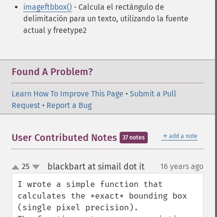
imageftbbox()
- Calcula el rectángulo de
delimitación para un texto, utilizando la fuente
actual y freetype2
Found A Problem?
Learn How To Improve This Page
•
Submit a Pull
Request
•
Report a Bug
＋
User Contributed Notes
add a note
37 notes
blackbart at simail dot it
25
16 years ago
¶
up
down
I wrote a simple function that 
calculates the *exact* bounding box 
(single pixel precision).
