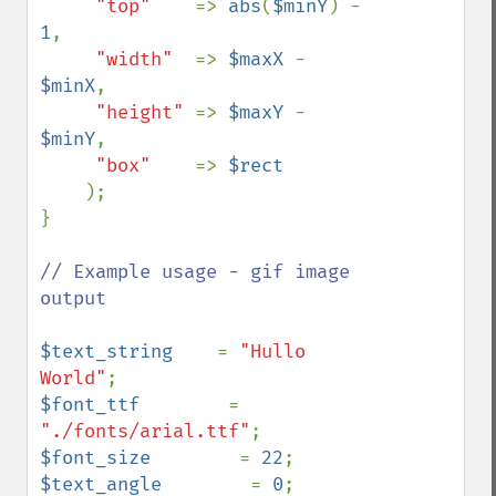
"top"    
=> 
abs
(
$minY
) - 
1
,

"width"  
=> 
$maxX 
- 
$minX
,

"height" 
=> 
$maxY 
- 
$minY
,

"box"    
=> 
$rect

);

}

// Example usage - gif image 
output

$text_string    
= 
"Hullo 
World"
$font_ttf        
= 
"./fonts/arial.ttf"
$font_size        
= 
22
$text_angle        
= 
0