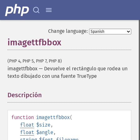
Change language:
imagettfbbox
(PHP 4, PHP 5, PHP 7, PHP 8)
imagettfbbox
—
Devuelve el rectángulo que rodea un
texto dibujado con una fuente TrueType
Descripción
¶
function
imagettfbbox
(
float
$size
,
float
$angle
,
string
$font_filename
,