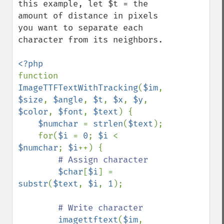
this example, let $t = the 
amount of distance in pixels 
you want to separate each 
character from its neighbors.

function 
ImageTTFTextWithTracking
(
$im
, 
$size
, 
$angle
, 
$t
, 
$x
, 
$y
, 
$color
, 
$font
, 
$text
) {

$numchar 
= 
strlen
(
$text
);

    for(
$i 
= 
0
; 
$i 
< 
$numchar
; 
$i
++) {

# Assign character

$char
[
$i
] = 
substr
(
$text
, 
$i
, 
1
);

# Write character

imagettftext
(
$im
, 