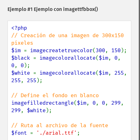
Ejemplo #1 Ejemplo con
imagettfbbox()
// Creación de una imagen de 300x150 
$im 
= 
imagecreatetruecolor
(
300
, 
150
$black 
= 
imagecolorallocate
(
$im
, 
0
, 
0
, 
0
$white 
= 
imagecolorallocate
(
$im
, 
255
, 
255
, 
255
);

imagefilledrectangle
(
$im
, 
0
, 
0
, 
299
, 
299
, 
$white
);

$font 
= 
'./arial.ttf'
;
