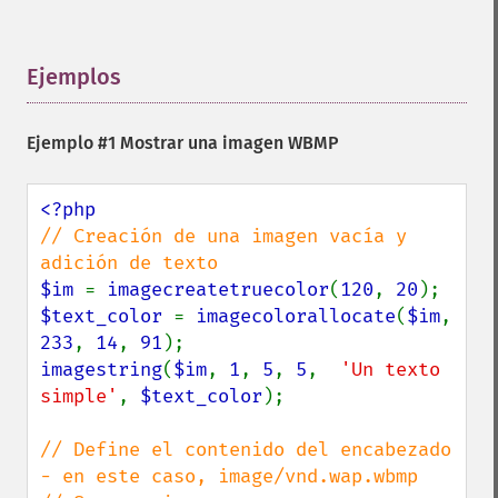
Ejemplos
¶
Ejemplo #1 Mostrar una imagen WBMP
// Creación de una imagen vacía y 
$im 
= 
imagecreatetruecolor
(
120
, 
20
$text_color 
= 
imagecolorallocate
(
$im
, 
233
, 
14
, 
91
imagestring
(
$im
, 
1
, 
5
, 
5
,  
'Un texto 
simple'
, 
$text_color
);

// Define el contenido del encabezado 
- en este caso, image/vnd.wap.wbmp
