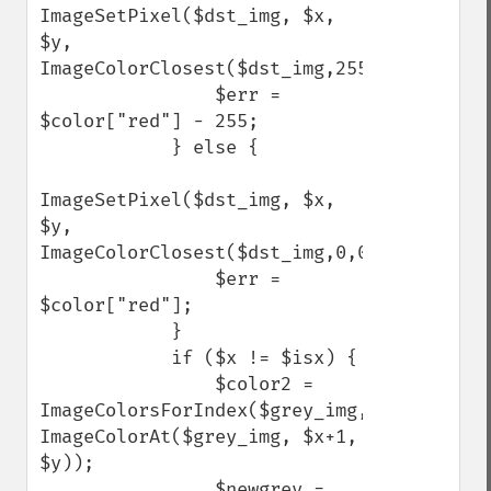
ImageSetPixel($dst_img, $x, 
$y, 
ImageColorClosest($dst_img,255,255,255));

                $err = 
$color["red"] - 255;

            } else {

ImageSetPixel($dst_img, $x, 
$y, 
ImageColorClosest($dst_img,0,0,0));

                $err = 
$color["red"];

            }

            if ($x != $isx) {

                $color2 = 
ImageColorsForIndex($grey_img, 
ImageColorAt($grey_img, $x+1, 
$y));

                $newgrey = 