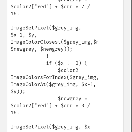
$color2["red"] + $err * 7 / 
16;

ImageSetPixel($grey_img, 
$x+1, $y, 
ImageColorClosest($grey_img,$newgrey, 
$newgrey, $newgrey));

            }

            if ($x != 0) {

                $color2 = 
ImageColorsForIndex($grey_img, 
ImageColorAt($grey_img, $x-1, 
$y));

                $newgrey = 
$color2["red"] + $err * 3 / 
16;

ImageSetPixel($grey_img, $x-