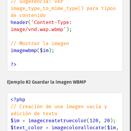
// Sugerencia: ver 
image_type_to_mime_type() para tipos 
header
(
'Content-Type: 
image/vnd.wap.wbmp'
);

imagewbmp
(
$im
);

?>
Ejemplo #2 Guardar la imagen WBMP
// Creación de una imagen vacía y 
$im 
= 
imagecreatetruecolor
(
120
, 
20
$text_color 
= 
imagecolorallocate
(
$im
, 