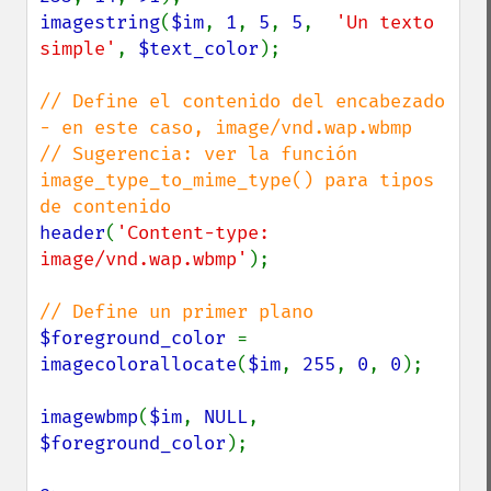
imagestring
(
$im
, 
1
, 
5
, 
5
,  
'Un texto 
simple'
, 
$text_color
);

// Define el contenido del encabezado 
- en este caso, image/vnd.wap.wbmp

// Sugerencia: ver la función 
image_type_to_mime_type() para tipos 
header
(
'Content-type: 
image/vnd.wap.wbmp'
);

$foreground_color 
= 
imagecolorallocate
(
$im
, 
255
, 
0
, 
0
);

imagewbmp
(
$im
, 
NULL
, 
$foreground_color
);
