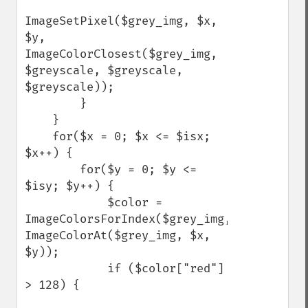
ImageSetPixel($grey_img, $x, 
$y, 
ImageColorClosest($grey_img, 
$greyscale, $greyscale, 
$greyscale));

        }

    }

    for($x = 0; $x <= $isx; 
$x++) {

        for($y = 0; $y <= 
$isy; $y++) {

            $color = 
ImageColorsForIndex($grey_img, 
ImageColorAt($grey_img, $x, 
$y));

            if ($color["red"] 
> 128) {
