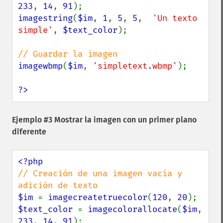
233
, 
14
, 
91
imagestring
(
$im
, 
1
, 
5
, 
5
,  
'Un texto 
simple'
, 
$text_color
);

imagewbmp
(
$im
, 
'simpletext.wbmp'
);

?>
Ejemplo #3 Mostrar la imagen con un primer plano
diferente
// Creación de una imagen vacía y 
$im 
= 
imagecreatetruecolor
(
120
, 
20
$text_color 
= 
imagecolorallocate
(
$im
, 
233
, 
14
, 
91