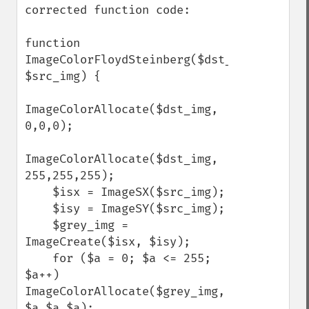
corrected function code:

function 
ImageColorFloydSteinberg($dst_img, 
$src_img) {

ImageColorAllocate($dst_img, 
0,0,0);

ImageColorAllocate($dst_img, 
255,255,255);

    $isx = ImageSX($src_img);

    $isy = ImageSY($src_img);

    $grey_img = 
ImageCreate($isx, $isy);

    for ($a = 0; $a <= 255; 
$a++) 
ImageColorAllocate($grey_img, 
$a,$a,$a);
