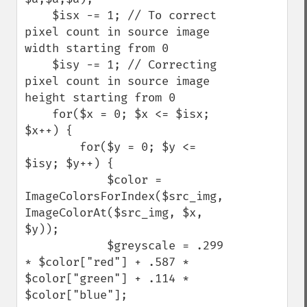
    $isx -= 1; // To correct 
pixel count in source image 
width starting from 0

    $isy -= 1; // Correcting 
pixel count in source image 
height starting from 0

    for($x = 0; $x <= $isx; 
$x++) {

        for($y = 0; $y <= 
$isy; $y++) {

            $color = 
ImageColorsForIndex($src_img, 
ImageColorAt($src_img, $x, 
$y));

            $greyscale = .299 
* $color["red"] + .587 * 
$color["green"] + .114 * 
$color["blue"];
