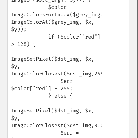
            $color = 
ImageColorsForIndex($grey_img, 
ImageColorAt($grey_img, $x, 
$y));

            if ($color["red"] 
> 128) {

ImageSetPixel($dst_img, $x, 
$y, 
ImageColorClosest($dst_img,255,255,255));

                $err = 
$color["red"] - 255;

            } else {

ImageSetPixel($dst_img, $x, 
$y, 
ImageColorClosest($dst_img,0,0,0));

                $err = 