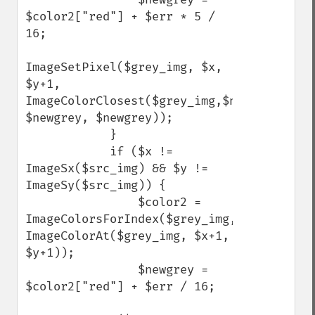
$color2["red"] + $err * 5 / 
16;

ImageSetPixel($grey_img, $x, 
$y+1, 
ImageColorClosest($grey_img,$newgrey, 
$newgrey, $newgrey));

            }

            if ($x != 
ImageSx($src_img) && $y != 
ImageSy($src_img)) {

                $color2 = 
ImageColorsForIndex($grey_img, 
ImageColorAt($grey_img, $x+1, 
$y+1));

                $newgrey = 
$color2["red"] + $err / 16;
