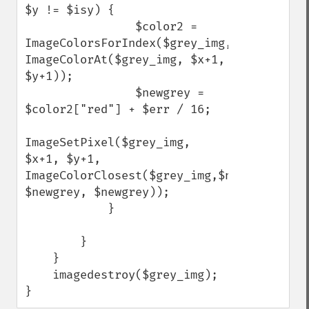
$y != $isy) {

                $color2 = 
ImageColorsForIndex($grey_img, 
ImageColorAt($grey_img, $x+1, 
$y+1));

                $newgrey = 
$color2["red"] + $err / 16;

ImageSetPixel($grey_img, 
$x+1, $y+1, 
ImageColorClosest($grey_img,$newgrey, 
$newgrey, $newgrey));

            }

        }

    }

    imagedestroy($grey_img);

}