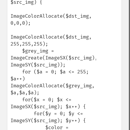
$src_img) {

ImageColorAllocate($dst_img, 
0,0,0);

ImageColorAllocate($dst_img, 
255,255,255);

    $grey_img = 
ImageCreate(ImageSX($src_img), 
ImageSY($src_img));

    for ($a = 0; $a <= 255; 
$a++) 
ImageColorAllocate($grey_img, 
$a,$a,$a);

    for($x = 0; $x <= 
ImageSX($src_img); $x++) {

        for($y = 0; $y <= 
ImageSY($src_img); $y++) {

            $color = 