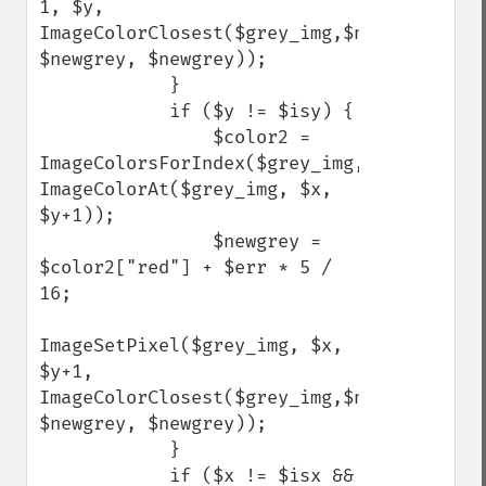
1, $y, 
ImageColorClosest($grey_img,$newgrey, 
$newgrey, $newgrey));

            }

            if ($y != $isy) {

                $color2 = 
ImageColorsForIndex($grey_img, 
ImageColorAt($grey_img, $x, 
$y+1));

                $newgrey = 
$color2["red"] + $err * 5 / 
16;

ImageSetPixel($grey_img, $x, 
$y+1, 
ImageColorClosest($grey_img,$newgrey, 
$newgrey, $newgrey));

            }

            if ($x != $isx && 