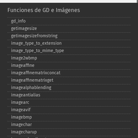
Funciones de GD e Imágenes
gd_​info
getimagesize
getimagesizefromstring
image_​type_​to_​extension
image_​type_​to_​mime_​type
image2wbmp
imageaffine
imageaffinematrixconcat
imageaffinematrixget
imagealphablending
imageantialias
imagearc
imageavif
imagebmp
imagechar
imagecharup