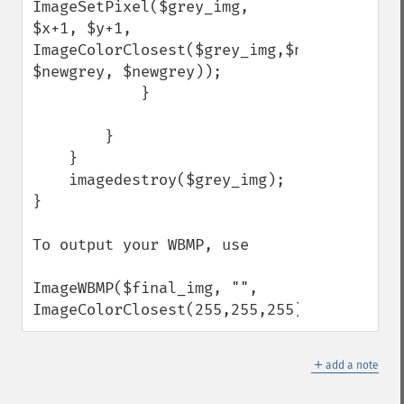
ImageSetPixel($grey_img, 
$x+1, $y+1, 
ImageColorClosest($grey_img,$newgrey, 
$newgrey, $newgrey));

            }

        }

    }

    imagedestroy($grey_img);

}

To output your WBMP, use

ImageWBMP($final_img, "", 
ImageColorClosest(255,255,255));
＋
add a note