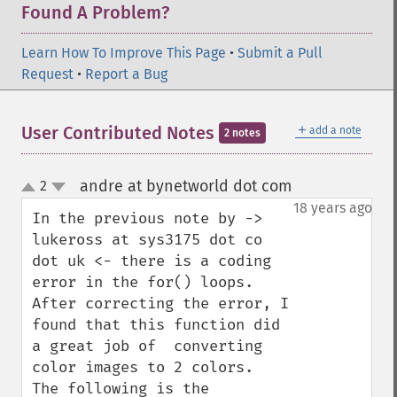
Found A Problem?
Learn How To Improve This Page
•
Submit a Pull
Request
•
Report a Bug
＋
User Contributed Notes
add a note
2 notes
andre at bynetworld dot com
2
¶
up
down
18 years ago
In the previous note by -> 
lukeross at sys3175 dot co 
dot uk <- there is a coding 
error in the for() loops. 
After correcting the error, I 
found that this function did 
a great job of  converting 
color images to 2 colors.

The following is the 