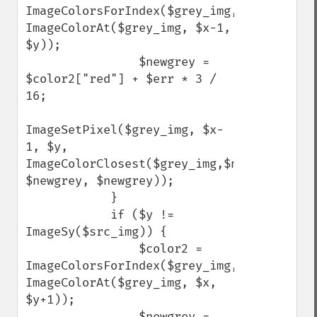
ImageColorsForIndex($grey_img, 
ImageColorAt($grey_img, $x-1, 
$y));

                $newgrey = 
$color2["red"] + $err * 3 / 
16;

ImageSetPixel($grey_img, $x-
1, $y, 
ImageColorClosest($grey_img,$newgrey, 
$newgrey, $newgrey));

            }

            if ($y != 
ImageSy($src_img)) {

                $color2 = 
ImageColorsForIndex($grey_img, 
ImageColorAt($grey_img, $x, 
$y+1));

                $newgrey = 