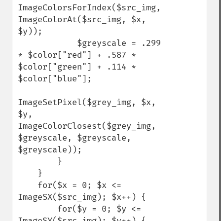
ImageColorsForIndex($src_img, 
ImageColorAt($src_img, $x, 
$y));

            $greyscale = .299 
* $color["red"] + .587 * 
$color["green"] + .114 * 
$color["blue"];

ImageSetPixel($grey_img, $x, 
$y, 
ImageColorClosest($grey_img, 
$greyscale, $greyscale, 
$greyscale));

        }

    }

    for($x = 0; $x <= 
ImageSX($src_img); $x++) {

        for($y = 0; $y <= 
ImageSY($src_img); $y++) {
