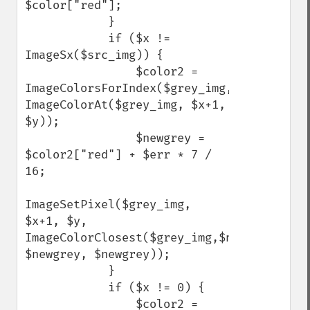
$color["red"];

            }

            if ($x != 
ImageSx($src_img)) {

                $color2 = 
ImageColorsForIndex($grey_img, 
ImageColorAt($grey_img, $x+1, 
$y));

                $newgrey = 
$color2["red"] + $err * 7 / 
16;

ImageSetPixel($grey_img, 
$x+1, $y, 
ImageColorClosest($grey_img,$newgrey, 
$newgrey, $newgrey));

            }

            if ($x != 0) {

                $color2 = 