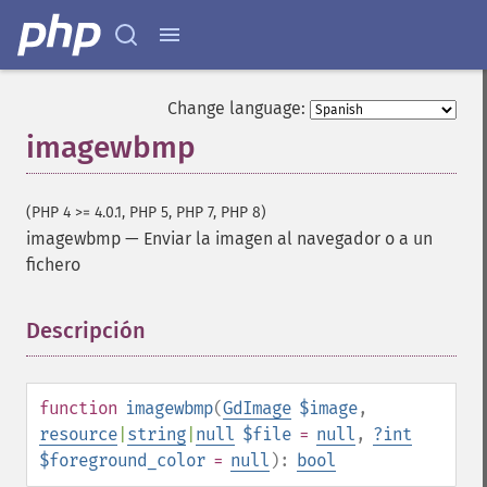
Change language:
imagewbmp
(PHP 4 >= 4.0.1, PHP 5, PHP 7, PHP 8)
imagewbmp
—
Enviar la imagen al navegador o a un
fichero
Descripción
¶
function
imagewbmp
(
GdImage
$image
,
resource
|
string
|
null
$file
=
null
,
?
int
$foreground_color
=
null
):
bool