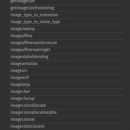
getimagesize
getimagesizefromstring
image_​type_​to_​extension
image_​type_​to_​mime_​type
image2wbmp
imageaffine
imageaffinematrixconcat
imageaffinematrixget
imagealphablending
imageantialias
imagearc
imageavif
imagebmp
imagechar
imagecharup
imagecolorallocate
imagecolorallocatealpha
imagecolorat
imagecolorclosest