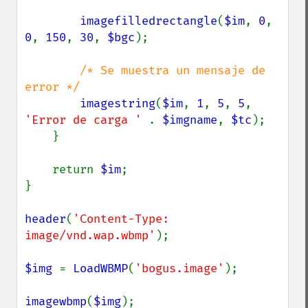
imagefilledrectangle
(
$im
, 
0
, 
0
, 
150
, 
30
, 
$bgc
);

/* Se muestra un mensaje de 
error */

imagestring
(
$im
, 
1
, 
5
, 
5
, 
'Error de carga ' 
. 
$imgname
, 
$tc
);

    }

    return 
$im
;

}

header
(
'Content-Type: 
image/vnd.wap.wbmp'
);

$img 
= 
LoadWBMP
(
'bogus.image'
);

imagewbmp
(
$img