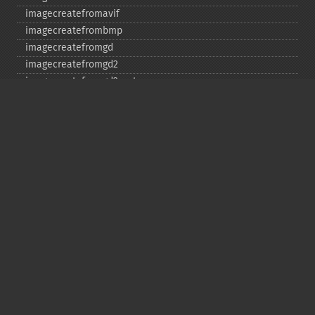
imagecreatefromavif
imagecreatefrombmp
imagecreatefromgd
imagecreatefromgd2
imagecreatefromgd2part
imagecreatefromgif
imagecreatefromjpeg
imagecreatefrompng
imagecreatefromstring
imagecreatefromtga
imagecreatefromwbmp
imagecreatefromwebp
imagecreatefromxbm
imagecreatefromxpm
imagecreatetruecolor
imagecrop
imagecropauto
imagedashedline