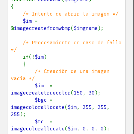
{

/* Intento de abrir la imagen */

$im 
= 
@
imagecreatefromwbmp
(
$imgname
);

/* Procesamiento en caso de fallo 
*/

if(!
$im
)

    {

/* Creación de una imagen 
vacía */

$im  
= 
imagecreatetruecolor
(
150
, 
30
);

$bgc 
= 
imagecolorallocate
(
$im
, 
255
, 
255
, 
255
);

$tc  
= 
imagecolorallocate
(
$im
, 
0
, 
0
, 
0
);
