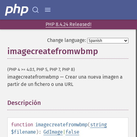
PHP 8.4.24 Released!
Change language:
imagecreatefromwbmp
(PHP 4 >= 4.0.1, PHP 5, PHP 7, PHP 8)
imagecreatefromwbmp
—
Crear una nueva imagen a
partir de un fichero o una URL
Descripción
¶
function
imagecreatefromwbmp
(
string
$filename
):
GdImage
|
false