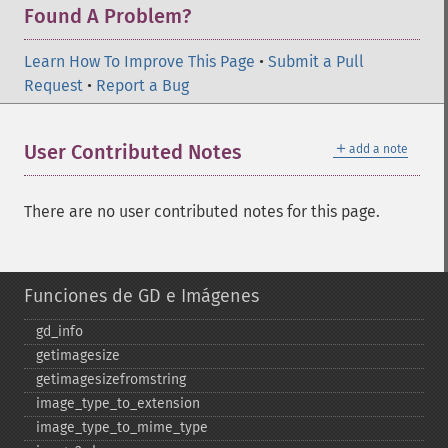
Found A Problem?
Learn How To Improve This Page
•
Submit a Pull
Request
•
Report a Bug
＋
User Contributed Notes
add a note
There are no user contributed notes for this page.
Funciones de GD e Imágenes
gd_​info
getimagesize
getimagesizefromstring
image_​type_​to_​extension
image_​type_​to_​mime_​type