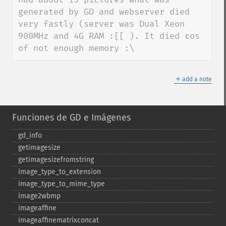
generated by GD and webserver died 
very fastly (server was Dual Xeon 
900MHz and 4G RAM :[[ ). It died cos 
of not enough memory :\
＋
add a note
Funciones de GD e Imágenes
gd_​info
getimagesize
getimagesizefromstring
image_​type_​to_​extension
image_​type_​to_​mime_​type
image2wbmp
imageaffine
imageaffinematrixconcat