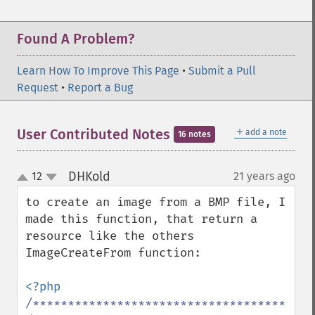
Found A Problem?
Learn How To Improve This Page
•
Submit a Pull
Request
•
Report a Bug
＋
User Contributed Notes
add a note
16 notes
DHKold
12
21 years ago
¶
up
down
to create an image from a BMP file, I 
made this function, that return a 
resource like the others 
ImageCreateFrom function:

/*****************************************