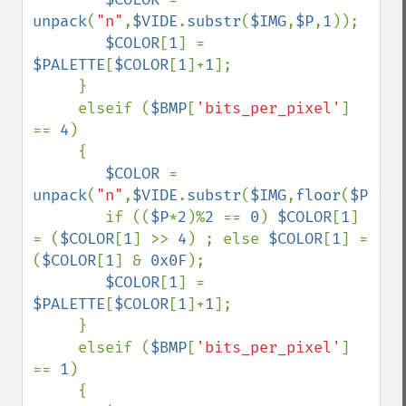
unpack
(
"n"
,
$VIDE
.
substr
(
$IMG
,
$P
,
1
));

$COLOR
[
1
] = 
$PALETTE
[
$COLOR
[
1
]+
1
];

     }

     elseif (
$BMP
[
'bits_per_pixel'
] 
== 
4
)

     {

$COLOR 
= 
unpack
(
"n"
,
$VIDE
.
substr
(
$IMG
,
floor
(
$P
),
1
)
        if ((
$P
*
2
)%
2 
== 
0
) 
$COLOR
[
1
] 
= (
$COLOR
[
1
] >> 
4
) ; else 
$COLOR
[
1
] = 
(
$COLOR
[
1
] & 
0x0F
);

$COLOR
[
1
] = 
$PALETTE
[
$COLOR
[
1
]+
1
];

     }

     elseif (
$BMP
[
'bits_per_pixel'
] 
== 
1
)

     {
