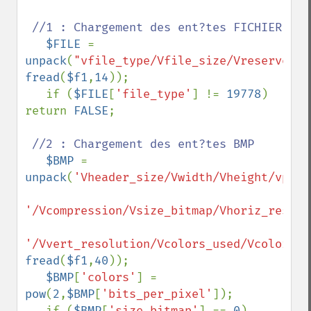
//1 : Chargement des ent?tes FICHIER

$FILE 
= 
unpack
(
"vfile_type/Vfile_size/Vreserved/V
fread
(
$f1
,
14
));

   if (
$FILE
[
'file_type'
] != 
19778
) 
return 
FALSE
;

//2 : Chargement des ent?tes BMP

$BMP 
= 
unpack
(
'Vheader_size/Vwidth/Vheight/vplan
'/Vcompression/Vsize_bitmap/Vhoriz_resolu
'/Vvert_resolution/Vcolors_used/Vcolors_i
fread
(
$f1
,
40
));

$BMP
[
'colors'
] = 
pow
(
2
,
$BMP
[
'bits_per_pixel'
]);

   if (
$BMP
[
'size_bitmap'
] == 
0
) 