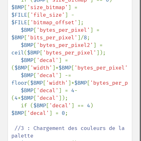
$BMP
[
'size_bitmap'
] = 
$FILE
[
'file_size'
] - 
$FILE
[
'bitmap_offset'
];

$BMP
[
'bytes_per_pixel'
] = 
$BMP
[
'bits_per_pixel'
]/
8
;

$BMP
[
'bytes_per_pixel2'
] = 
ceil
(
$BMP
[
'bytes_per_pixel'
]);

$BMP
[
'decal'
] = 
(
$BMP
[
'width'
]*
$BMP
[
'bytes_per_pixel'
]/
4
)
$BMP
[
'decal'
] -= 
floor
(
$BMP
[
'width'
]*
$BMP
[
'bytes_per_pixel
$BMP
[
'decal'
] = 
4
-
(
4
*
$BMP
[
'decal'
]);

   if (
$BMP
[
'decal'
] == 
4
) 
$BMP
[
'decal'
] = 
0
;

//3 : Chargement des couleurs de la 
palette
