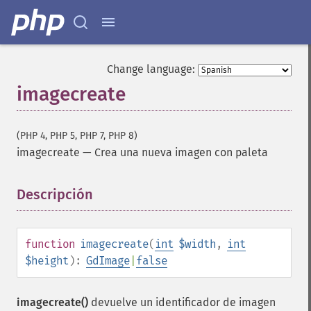
Change language:
imagecreate
(PHP 4, PHP 5, PHP 7, PHP 8)
imagecreate
—
Crea una nueva imagen con paleta
Descripción
¶
function
imagecreate
(
int
$width
,
int
$height
):
GdImage
|
false
imagecreate()
devuelve un identificador de imagen