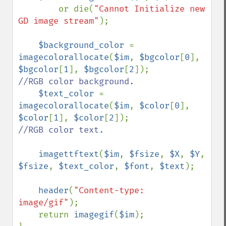
        or die(
"Cannot Initialize new 
GD image stream"
);

$background_color 
= 
imagecolorallocate
(
$im
, 
$bgcolor
[
0
], 
$bgcolor
[
1
], 
$bgcolor
[
2
]);        
//RGB color background.

$text_color 
= 
imagecolorallocate
(
$im
, 
$color
[
0
], 
$color
[
1
], 
$color
[
2
]);            
//RGB color text.

imagettftext
(
$im
, 
$fsize
, 
$X
, 
$Y
, 
$fsize
, 
$text_color
, 
$font
, 
$text
);

header
(
"Content-type: 
image/gif"
);                

    return 
imagegif
(
$im
);
