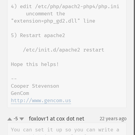
4) edit /etc/php/apach2-php4/php.ini

     uncomment the 
"extension=php_gd2.dll" line

5) Restart apache2

    /etc/init.d/apache2 restart

Hope this helps!

--

Cooper Stevenson

http://www.gencom.us
foxlovr1 at cox dot net
-5
22 years ago
¶
up
down
You can set it up so you can write a 