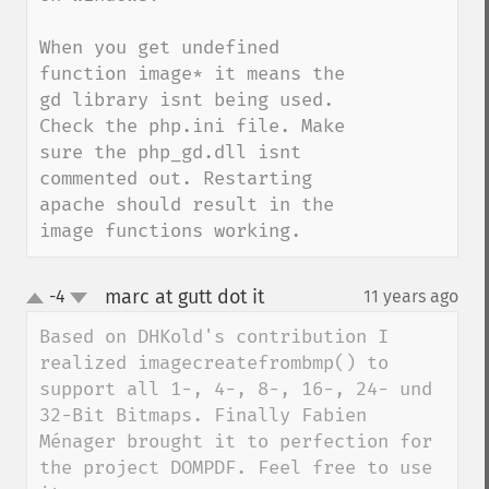
When you get undefined 
function image* it means the 
gd library isnt being used. 
Check the php.ini file. Make 
sure the php_gd.dll isnt 
commented out. Restarting 
apache should result in the 
image functions working.
marc at gutt dot it
-4
11 years ago
¶
up
down
Based on DHKold's contribution I 
realized imagecreatefrombmp() to 
support all 1-, 4-, 8-, 16-, 24- und 
32-Bit Bitmaps. Finally Fabien 
Ménager brought it to perfection for 
the project DOMPDF. Feel free to use 