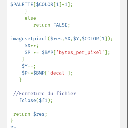
$PALETTE
[
$COLOR
[
1
]+
1
];

     }

     else

        return 
FALSE
;

imagesetpixel
(
$res
,
$X
,
$Y
,
$COLOR
[
1
]);

$X
++;

$P 
+= 
$BMP
[
'bytes_per_pixel'
];

    }

$Y
--;

$P
+=
$BMP
[
'decal'
];

   }

//Fermeture du fichier

fclose
(
$f1
);

 return 
$res
;

?>