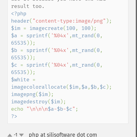
<?php

header
(
"content-type:image/png"
$im 
= 
imagecreate
(
100
, 
100
$a 
= 
sprintf
(
'%04x'
,
mt_rand
(
0
, 
65535
$b 
= 
sprintf
(
'%04x'
,
mt_rand
(
0
, 
65535
$c 
= 
sprintf
(
'%04x'
,
mt_rand
(
0
, 
65535
$white 
= 
imagecolorallocate
(
$im
,
$a
,
$b
,
$c
imagepng
(
$im
imagedestroy
(
$im
);

echo 
"\n\n\n
$a
-
$b
-
$c
"
?>
php at silisoftware dot com
-1
¶