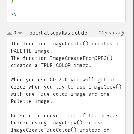
}

?>
robert at scpallas dot de
0
24 years ago
¶
up
down
The function ImageCreate() creates a 
PALETTE image.

The function ImageCreateFromJPEG() 
creates a TRUE COLOR image.

When you use GD 2.0 you will get an 
error when you try to use ImageCopy()

with one True color image and one 
Palette image.

Be sure to convert one of the images 
before using ImageCopy() or use 
ImageCreateTrueColor() instead of 