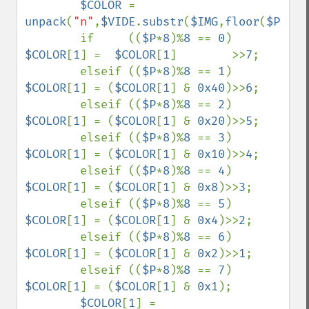
$COLOR 
= 
unpack
(
"n"
,
$VIDE
.
substr
(
$IMG
,
floor
(
$P
),
1
)
        if     ((
$P
*
8
)%
8 
== 
0
) 
$COLOR
[
1
] =  
$COLOR
[
1
]        >>
7
;

        elseif ((
$P
*
8
)%
8 
== 
1
) 
$COLOR
[
1
] = (
$COLOR
[
1
] & 
0x40
)>>
6
;

        elseif ((
$P
*
8
)%
8 
== 
2
) 
$COLOR
[
1
] = (
$COLOR
[
1
] & 
0x20
)>>
5
;

        elseif ((
$P
*
8
)%
8 
== 
3
) 
$COLOR
[
1
] = (
$COLOR
[
1
] & 
0x10
)>>
4
;

        elseif ((
$P
*
8
)%
8 
== 
4
) 
$COLOR
[
1
] = (
$COLOR
[
1
] & 
0x8
)>>
3
;

        elseif ((
$P
*
8
)%
8 
== 
5
) 
$COLOR
[
1
] = (
$COLOR
[
1
] & 
0x4
)>>
2
;

        elseif ((
$P
*
8
)%
8 
== 
6
) 
$COLOR
[
1
] = (
$COLOR
[
1
] & 
0x2
)>>
1
;

        elseif ((
$P
*
8
)%
8 
== 
7
) 
$COLOR
[
1
] = (
$COLOR
[
1
] & 
0x1
);

$COLOR
[
1
] = 