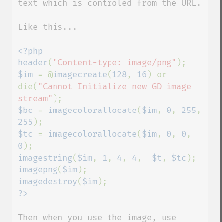
text which is controled from the URL.

Like this...

<?php

header
(
"Content-type: image/png"
$im 
= @
imagecreate
(
128
, 
16
) or 
die(
"Cannot Initialize new GD image 
stream"
$bc 
= 
imagecolorallocate
(
$im
, 
0
, 
255
, 
255
$tc 
= 
imagecolorallocate
(
$im
, 
0
, 
0
, 
0
imagestring
(
$im
, 
1
, 
4
, 
4
,  
$t
, 
$tc
imagepng
(
$im
imagedestroy
(
$im
Then when you use the image, use 