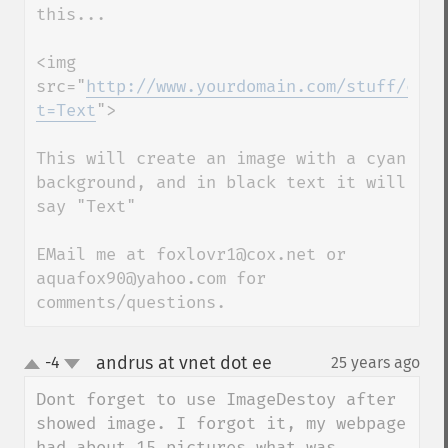
this...

<img 
src="
http://www.yourdomain.com/stuff/cool
t=Text
">

This will create an image with a cyan 
background, and in black text it will 
say "Text"

EMail me at foxlovr1@cox.net or 
aquafox90@yahoo.com for 
comments/questions.
andrus at vnet dot ee
-4
25 years ago
¶
up
down
Dont forget to use ImageDestoy after 
showed image. I forgot it, my webpage 
had about 15 pictures what was 