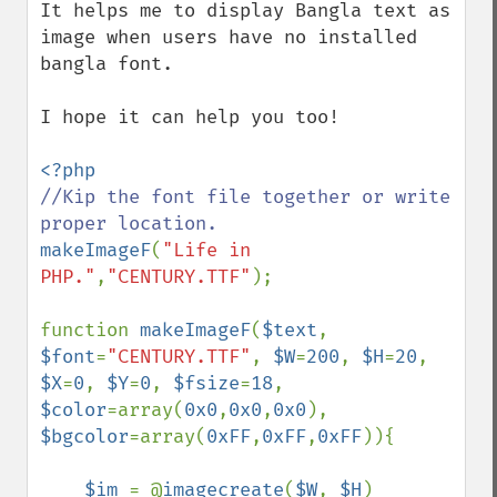
It helps me to display Bangla text as 
image when users have no installed 
bangla font.

I hope it can help you too!

//Kip the font file together or write 
makeImageF
(
"Life in 
PHP."
,
"CENTURY.TTF"
);

function 
makeImageF
(
$text
, 
$font
=
"CENTURY.TTF"
, 
$W
=
200
, 
$H
=
20
, 
$X
=
0
, 
$Y
=
0
, 
$fsize
=
18
, 
$color
=array(
0x0
,
0x0
,
0x0
), 
$bgcolor
=array(
0xFF
,
0xFF
,
0xFF
)){

$im 
= @
imagecreate
(
$W
, 
$H
)
