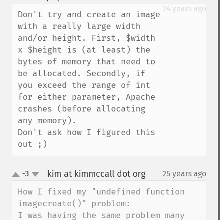
up
down
24 years ago
Don't try and create an image 
with a really large width 
and/or height. First, $width 
x $height is (at least) the 
bytes of memory that need to 
be allocated. Secondly, if 
you exceed the range of int 
for either parameter, Apache 
crashes (before allocating 
any memory).

Don't ask how I figured this 
out ;)
kim at kimmccall dot org
-3
25 years ago
¶
up
down
How I fixed my "undefined function 
imagecreate()" problem:

I was having the same problem many 