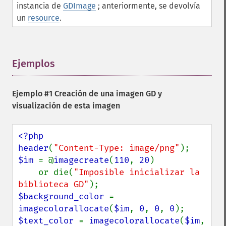
instancia de
GDImage
; anteriormente, se devolvía
un
resource
.
Ejemplos
¶
Ejemplo #1 Creación de una imagen GD y
visualización de esta imagen
<?php

header
(
"Content-Type: image/png"
$im 
= @
imagecreate
(
110
, 
20
)

    or die(
"Imposible inicializar la 
biblioteca GD"
$background_color 
= 
imagecolorallocate
(
$im
, 
0
, 
0
, 
0
$text_color 
= 
imagecolorallocate
(
$im
, 