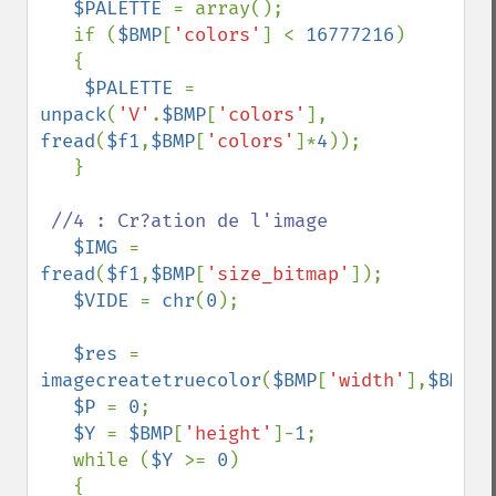
$PALETTE 
= array();

   if (
$BMP
[
'colors'
] < 
16777216
)

   {

$PALETTE 
= 
unpack
(
'V'
.
$BMP
[
'colors'
], 
fread
(
$f1
,
$BMP
[
'colors'
]*
4
));

   }

//4 : Cr?ation de l'image

$IMG 
= 
fread
(
$f1
,
$BMP
[
'size_bitmap'
]);

$VIDE 
= 
chr
(
0
);

$res 
= 
imagecreatetruecolor
(
$BMP
[
'width'
],
$BMP
[
'
$P 
= 
0
;

$Y 
= 
$BMP
[
'height'
]-
1
;

   while (
$Y 
>= 
0
)

   {
