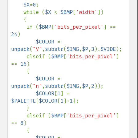
$X
=
0
;

    while (
$X 
< 
$BMP
[
'width'
])

    {

     if (
$BMP
[
'bits_per_pixel'
] == 
24
)

$COLOR 
= 
unpack
(
"V"
,
substr
(
$IMG
,
$P
,
3
).
$VIDE
);

     elseif (
$BMP
[
'bits_per_pixel'
] 
== 
16
)

     {  

$COLOR 
= 
unpack
(
"n"
,
substr
(
$IMG
,
$P
,
2
));

$COLOR
[
1
] = 
$PALETTE
[
$COLOR
[
1
]+
1
];

     }

     elseif (
$BMP
[
'bits_per_pixel'
] 
== 
8
)

     {  

$COLOR 
= 