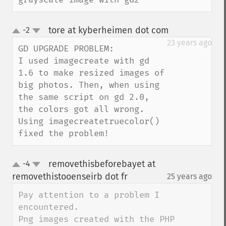
tore at kyberheimen dot com
-2
¶
up
down
23 years ago
GD UPGRADE PROBLEM:

I used imagecreate with gd 
1.6 to make resized images of 
big photos. Then, when using 
the same script on gd 2.0, 
the colors got all wrong.

Using imagecreatetruecolor() 
fixed the problem!
removethisbeforebayet at
-4
up
down
removethistooenseirb dot fr
25 years ago
¶
Pay attention to a problem I 
encountered.

Png images created with the PHP 