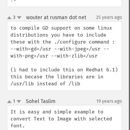
wouter at rusman dot net
3
25 years ago
¶
up
down
to compile GD support on some linux 
distributions you have to include 
these with the ./configure command :

--with=gd=/usr --with-jpeg=/usr --
with-png=/usr --with-zlib=/usr

(i had to include this on Redhat 6.1)

this becase the libraries are in 
/usr/lib instead of /lib
Sohel Taslim
1
19 years ago
¶
up
down
It is easy and simple example to 
convert Text to Image with selected 
font. 
