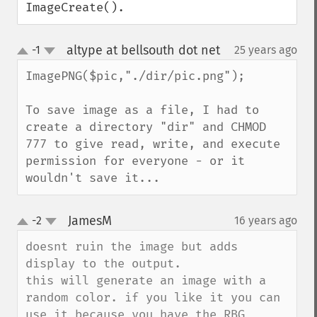
ImageCreate().
altype at bellsouth dot net
-1
25 years ago
¶
up
down
ImagePNG($pic,"./dir/pic.png"); 

To save image as a file, I had to 
create a directory "dir" and CHMOD 
777 to give read, write, and execute 
permission for everyone - or it 
wouldn't save it...
JamesM
-2
16 years ago
¶
up
down
doesnt ruin the image but adds 
display to the output.

this will generate an image with a 
random color. if you like it you can 
use it because you have the RBG 