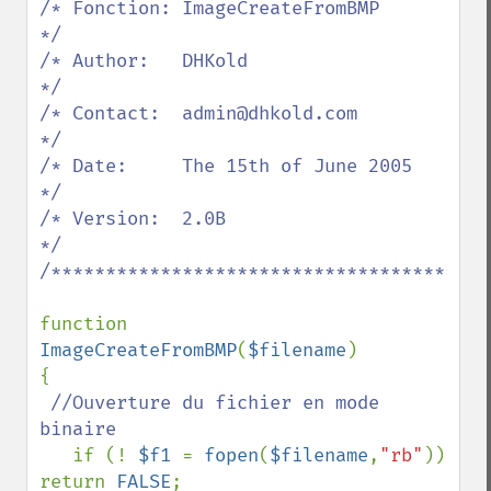
/* Fonction: ImageCreateFromBMP              
*/

/* Author:   DHKold                          
*/

/* Contact:  admin@dhkold.com                
*/

/* Date:     The 15th of June 2005           
*/

/* Version:  2.0B                            
*/

/*****************************************
function 
ImageCreateFromBMP
(
$filename
)

{

//Ouverture du fichier en mode 
binaire

if (! 
$f1 
= 
fopen
(
$filename
,
"rb"
)) 
return 
FALSE
;
