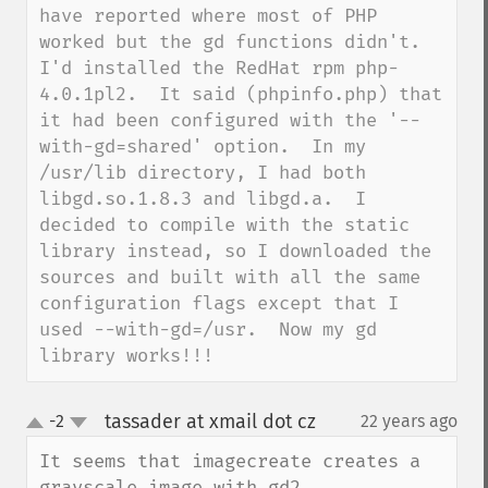
have reported where most of PHP 
worked but the gd functions didn't.  
I'd installed the RedHat rpm php-
4.0.1pl2.  It said (phpinfo.php) that 
it had been configured with the '--
with-gd=shared' option.  In my 
/usr/lib directory, I had both 
libgd.so.1.8.3 and libgd.a.  I 
decided to compile with the static 
library instead, so I downloaded the 
sources and built with all the same 
configuration flags except that I 
used --with-gd=/usr.  Now my gd 
library works!!!
tassader at xmail dot cz
-2
22 years ago
¶
up
down
It seems that imagecreate creates a 
grayscale image with gd2