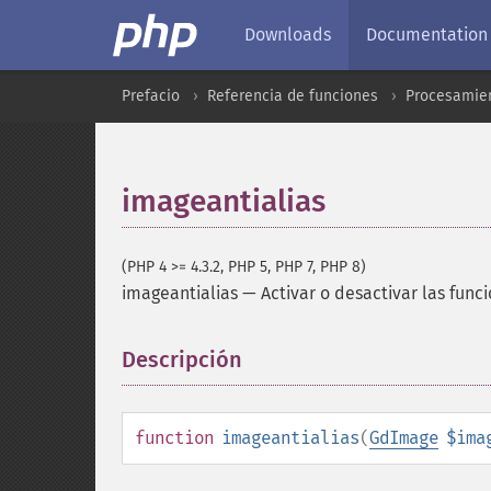
Downloads
Documentation
Prefacio
Referencia de funciones
Procesamien
imageantialias
(PHP 4 >= 4.3.2, PHP 5, PHP 7, PHP 8)
imageantialias
—
Activar o desactivar las func
Descripción
¶
function
imageantialias
(
GdImage
$ima