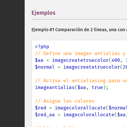
Ejemplos
¶
Ejemplo #1 Comparación de 2 líneas, una con a
$aa 
= 
imagecreatetruecolor
(
400
, 
$normal 
= 
imagecreatetruecolor
(
2
imageantialias
(
$aa
, 
true
);

$red 
= 
imagecolorallocate
(
$norma
$red_aa 
= 
imagecolorallocate
(
$aa