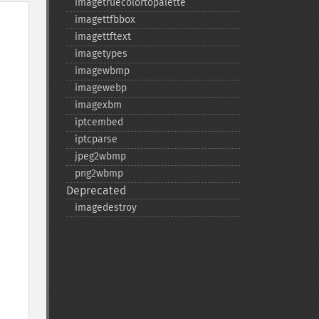
imagetruecolortopalette
imagettfbbox
imagettftext
imagetypes
imagewbmp
imagewebp
imagexbm
iptcembed
iptcparse
jpeg2wbmp
png2wbmp
Deprecated
imagedestroy