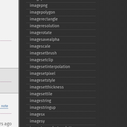
imagepng
imagepolygon
imagerectangle
imageresolution
imagerotate
imagesavealpha
imagescale
imagesetbrush
imagesetclip
imagesetinterpolation
imagesetpixel
imagesetstyle
imagesetthickness
imagesettile
imagestring
 note
imagestringup
imagesx
imagesy
rs ago