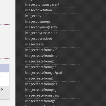
imagecolortransparent
imageconvolution
imagecopy
imagecopymerge
imagecopymergegray
imagecopyresampled
imagecopyresized
imagecreate
imagecreatefromavif
imagecreatefrombmp
imagecreatefromgd
imagecreatefromgd2
imagecreatefromgd2part
o
imagecreatefromgif
imagecreatefromjpeg
HP
imagecreatefrompng
imagecreatefromstring
imagecreatefromtga