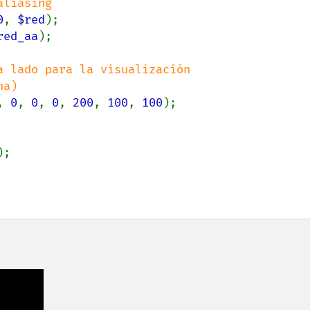
0
, 
$red
red_aa
);

 lado para la visualización

, 
0
, 
0
, 
0
, 
200
, 
100
, 
100
);

);
