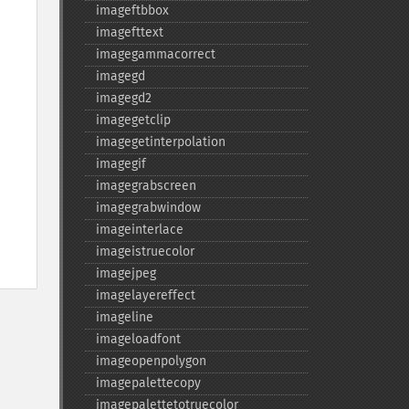
imageftbbox
imagefttext
imagegammacorrect
imagegd
imagegd2
imagegetclip
imagegetinterpolation
imagegif
imagegrabscreen
imagegrabwindow
imageinterlace
imageistruecolor
imagejpeg
imagelayereffect
imageline
imageloadfont
imageopenpolygon
imagepalettecopy
imagepalettetotruecolor