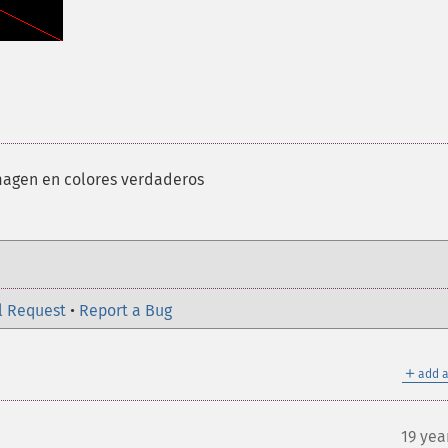
magen en colores verdaderos
l Request
•
Report a Bug
＋
add a
19 yea