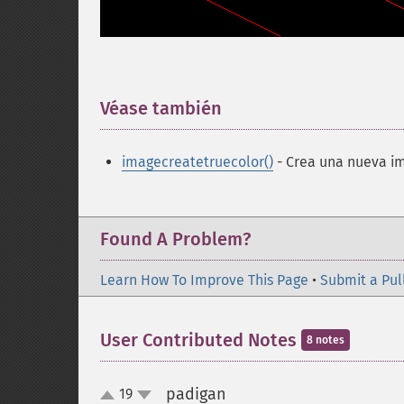
Véase también
¶
imagecreatetruecolor()
- Crea una nueva i
Found A Problem?
Learn How To Improve This Page
•
Submit a Pul
User Contributed Notes
8 notes
padigan
19
¶
up