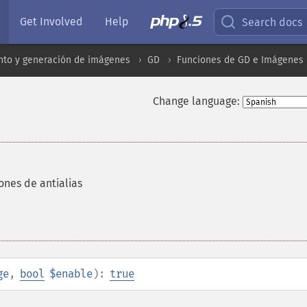
Get Involved
Help
Search docs
to y generación de imágenes
GD
Funciones de GD e Imágenes
Change language:
iones de antialias
ge
,
bool
$enable
):
true