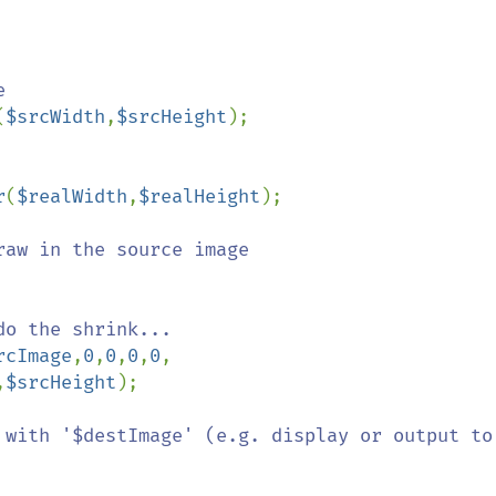
(
$srcWidth
,
$srcHeight
);

r
(
$realWidth
,
$realHeight
);

aw in the source image

rcImage
,
0
,
0
,
0
,
0
,
$srcHeight
);

 with '$destImage' (e.g. display or output to 