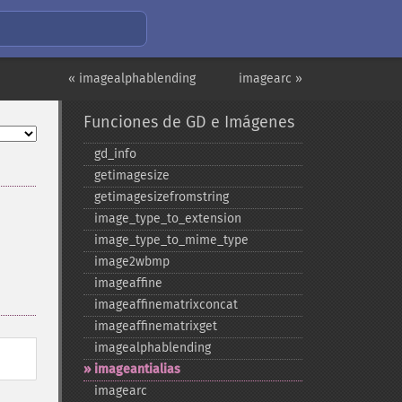
« imagealphablending
imagearc »
Funciones de GD e Imágenes
gd_​info
getimagesize
getimagesizefromstring
image_​type_​to_​extension
image_​type_​to_​mime_​type
image2wbmp
imageaffine
imageaffinematrixconcat
imageaffinematrixget
imagealphablending
imageantialias
imagearc