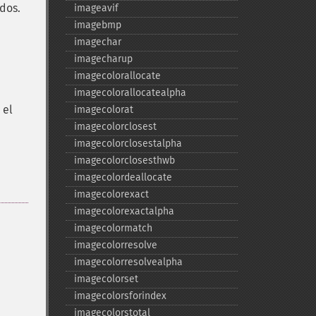
dos.
imageavif
imagebmp
imagechar
imagecharup
imagecolorallocate
imagecolorallocatealpha
 el
imagecolorat
imagecolorclosest
imagecolorclosestalpha
imagecolorclosesthwb
imagecolordeallocate
imagecolorexact
imagecolorexactalpha
imagecolormatch
imagecolorresolve
imagecolorresolvealpha
imagecolorset
imagecolorsforindex
imagecolorstotal