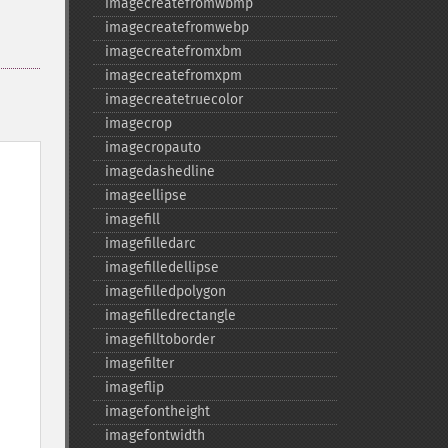
imagecreatefromwbmp
imagecreatefromwebp
imagecreatefromxbm
imagecreatefromxpm
imagecreatetruecolor
imagecrop
imagecropauto
imagedashedline
imageellipse
imagefill
imagefilledarc
imagefilledellipse
imagefilledpolygon
imagefilledrectangle
imagefilltoborder
imagefilter
imageflip
imagefontheight
imagefontwidth