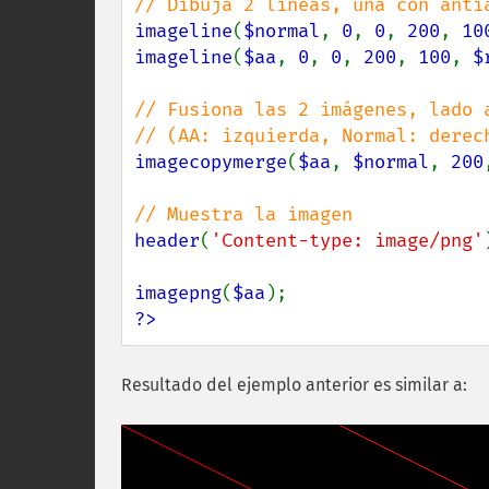
imageline
(
$normal
, 
0
, 
0
, 
200
, 
10
imageline
(
$aa
, 
0
, 
0
, 
200
, 
100
, 
$
// Fusiona las 2 imágenes, lado a
imagecopymerge
(
$aa
, 
$normal
, 
200
header
(
'Content-type: image/png'
imagepng
(
$aa
?>
Resultado del ejemplo anterior es similar a: