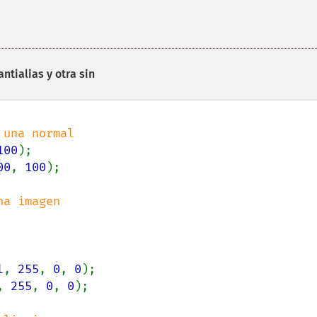
ntialias y otra sin
100
00
, 
100
);

l
, 
255
, 
0
, 
0
, 
255
, 
0
, 
0
);
