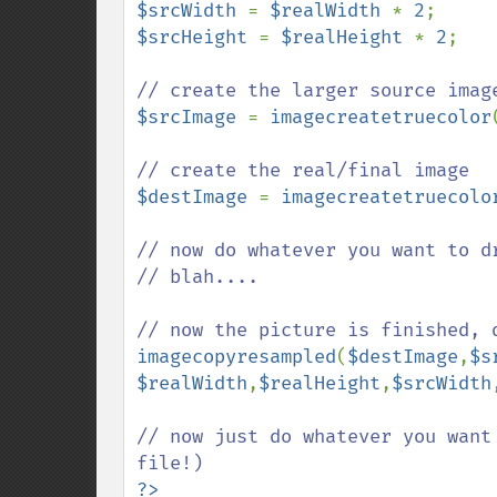
$srcWidth 
= 
$realWidth 
* 
2
$srcHeight 
= 
$realHeight 
* 
2
;

$srcImage 
= 
imagecreatetruecolor
$destImage 
= 
imagecreatetruecolo
// now do whatever you want to dr
// blah....

imagecopyresampled
(
$destImage
,
$s
$realWidth
,
$realHeight
,
$srcWidth
// now just do whatever you want
?>