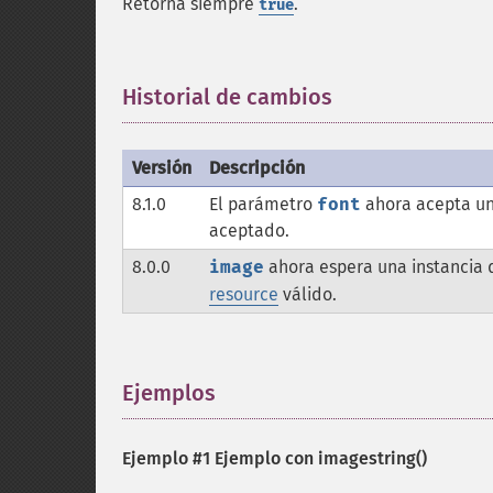
Retorna siempre
.
true
Historial de cambios
¶
Versión
Descripción
8.1.0
El parámetro
font
ahora acepta un
aceptado.
8.0.0
image
ahora espera una instancia
resource
válido.
Ejemplos
¶
Ejemplo #1 Ejemplo con
imagestring()