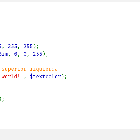
5
, 
255
, 
255
$im
, 
0
, 
0
, 
255
);

 world!'
, 
$textcolor
);

);
