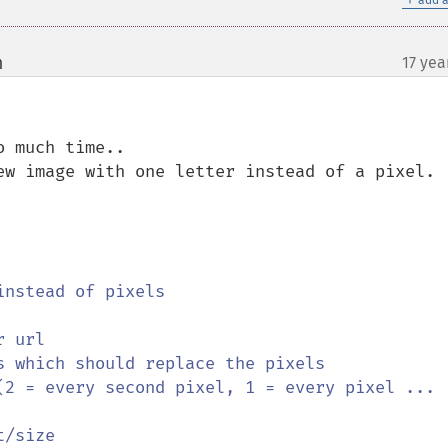
add a
m
17 yea
¶
 much time..

ew image with one letter instead of a pixel.
