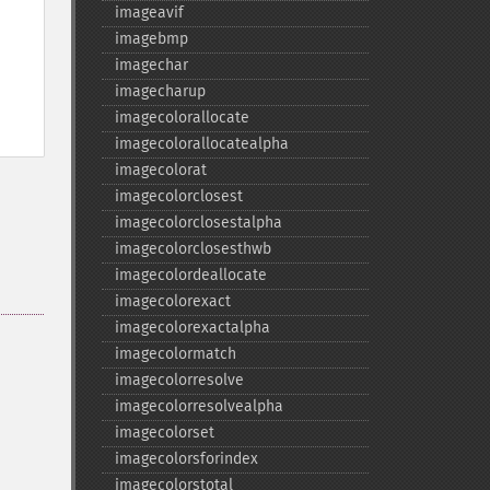
imageavif
imagebmp
imagechar
imagecharup
imagecolorallocate
imagecolorallocatealpha
imagecolorat
imagecolorclosest
imagecolorclosestalpha
imagecolorclosesthwb
imagecolordeallocate
imagecolorexact
imagecolorexactalpha
imagecolormatch
imagecolorresolve
imagecolorresolvealpha
imagecolorset
imagecolorsforindex
imagecolorstotal