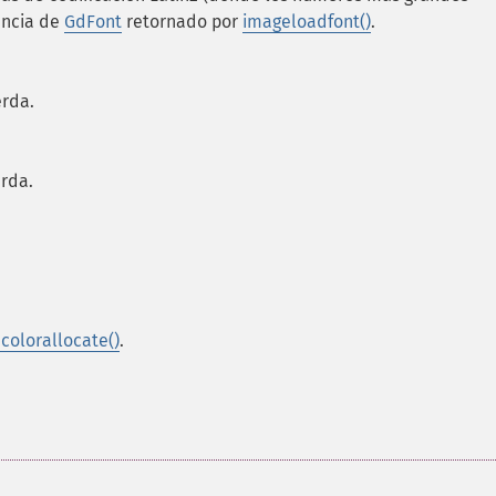
ancia de
GdFont
retornado por
imageloadfont()
.
erda.
erda.
colorallocate()
.