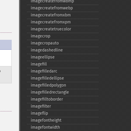
imagecreatefromwbmp
imagecreatefromwebp
imagecreatefromxbm
imagecreatefromxpm
imagecreatetruecolor
imagecrop
imagecropauto
imagedashedline
imageellipse
imagefill
o
imagefilledarc
imagefilledellipse
imagefilledpolygon
imagefilledrectangle
imagefilltoborder
imagefilter
imageflip
imagefontheight
imagefontwidth