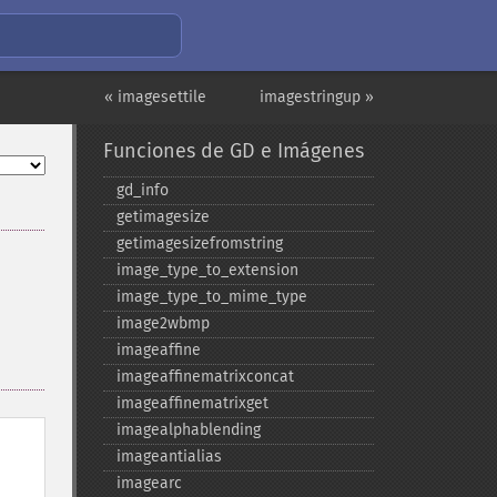
« imagesettile
imagestringup »
Funciones de GD e Imágenes
gd_​info
getimagesize
getimagesizefromstring
image_​type_​to_​extension
image_​type_​to_​mime_​type
image2wbmp
imageaffine
imageaffinematrixconcat
imageaffinematrixget
imagealphablending
imageantialias
imagearc