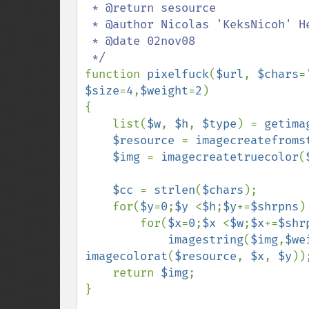
 * @return sesource

 * @author Nicolas 'KeksNicoh' Heimann <www.salamipla.net>

 * @date 02nov08

function 
pixelfuck
(
$url
, 
$chars
=
$size
=
4
,
$weight
=
2
)

{

    list(
$w
, 
$h
, 
$type
) = 
getima
$resource 
= 
imagecreatefroms
$img 
= 
imagecreatetruecolor
(
$cc 
= 
strlen
(
$chars
);

    for(
$y
=
0
;
$y 
<
$h
;
$y
+=
$shrpns
) 
        for(
$x
=
0
;
$x 
<
$w
;
$x
+=
$shr
imagestring
(
$img
,
$we
imagecolorat
(
$resource
, 
$x
, 
$y
));
    return 
$img
;

}
