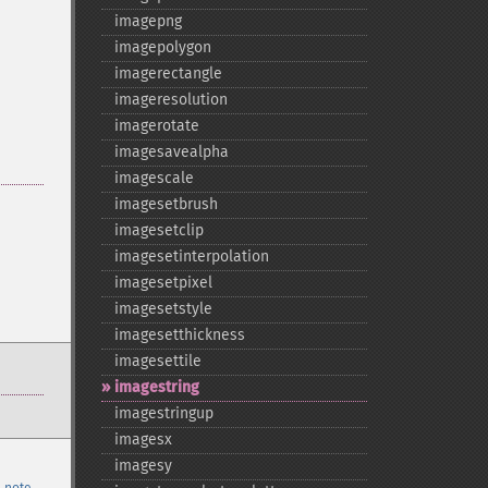
imagepng
imagepolygon
imagerectangle
imageresolution
imagerotate
imagesavealpha
imagescale
imagesetbrush
imagesetclip
imagesetinterpolation
imagesetpixel
imagesetstyle
imagesetthickness
imagesettile
imagestring
imagestringup
imagesx
imagesy