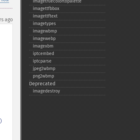
 note
imagetruecolortopalette
imagettfbbox
imagettftext
rs ago
imagetypes
imagewbmp
imagewebp
imagexbm
iptcembed
iptcparse
jpeg2wbmp
png2wbmp
Deprecated
imagedestroy