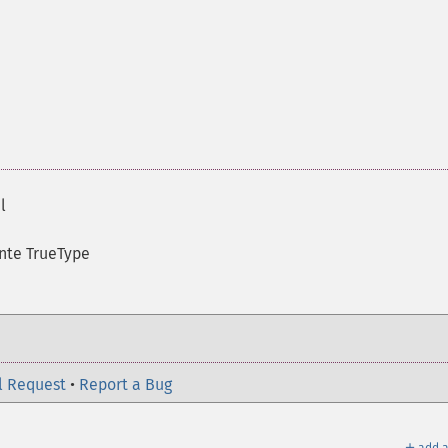
l
ente TrueType
l Request
•
Report a Bug
＋