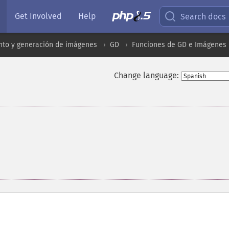
Get Involved
Help
Search docs
to y generación de imágenes
GD
Funciones de GD e Imágenes
Change language: