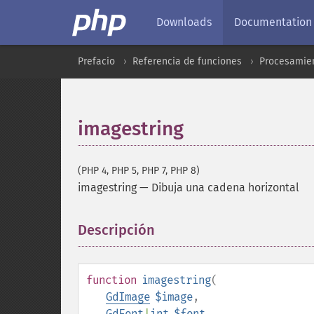
Downloads
Documentation
Prefacio
Referencia de funciones
Procesamien
imagestring
(PHP 4, PHP 5, PHP 7, PHP 8)
imagestring
—
Dibuja una cadena horizontal
Descripción
¶
function
imagestring
(
GdImage
$image
,
GdFont
|
int
$font
,