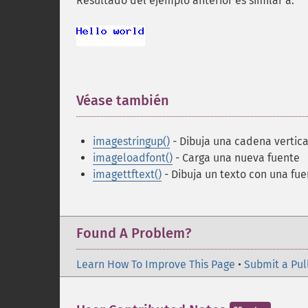
Resultado del ejemplo anterior es similar a:
Véase también
¶
imagestringup()
- Dibuja una cadena vertica
imageloadfont()
- Carga una nueva fuente
imagettftext()
- Dibuja un texto con una fu
Found A Problem?
Learn How To Improve This Page
•
Submit a Pul