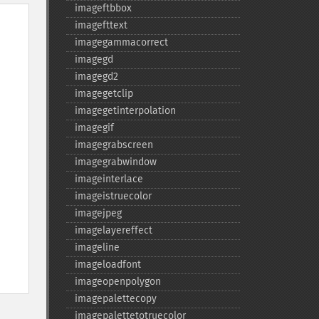
imageftbbox
imagefttext
imagegammacorrect
imagegd
imagegd2
imagegetclip
imagegetinterpolation
imagegif
imagegrabscreen
imagegrabwindow
imageinterlace
imageistruecolor
imagejpeg
imagelayereffect
imageline
imageloadfont
imageopenpolygon
imagepalettecopy
imagepalettetotruecolor