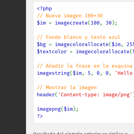
$im 
= 
imagecreate
(
100
, 
30
);

$bg 
= 
imagecolorallocate
(
$im
, 
25
$textcolor 
= 
imagecolorallocate
(
imagestring
(
$im
, 
5
, 
0
, 
0
, 
'Hello
header
(
'Content-type: image/png'
imagepng
(
$im
?>