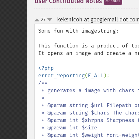
User Contributed Notes
30 notes
keksnicoh at googlemail dot co
27
up
down
Some fun with imagestring:

This function is a product of too
It opens an image and create a n
<?php

error_reporting
(
E_ALL
/**

 * generates a image with chars instead of pixels

 *

 * @param string $url Filepath or url

 * @param string $chars The chars which should replace the pixels

 * @param int $shrpns Sharpness (2 = every second pixel, 1 = every pixel ... )

 * @param int $size 

 * @param int $weight font-weight/size
