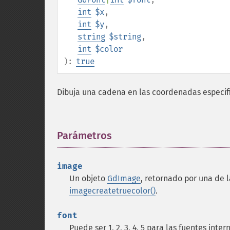
int
$x
,
int
$y
,
string
$string
,
int
$color
):
true
Dibuja una cadena en las coordenadas especif
Parámetros
¶
image
Un objeto
GdImage
, retornado por una de 
imagecreatetruecolor()
.
font
Puede ser 1, 2, 3, 4, 5 para las fuentes in