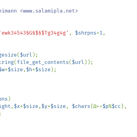
'ewk34543§G§$§$Tg34g4g'
, 
$shrpns
=
1
, 
gesize
(
$url
);

tring
(
file_get_contents
(
$url
));

$w
*
$size
,
$h
*
$size
);



pns
)

ight
,
$x
*
$size
,
$y
*
$size
, 
$chars
{@++
$p
%
$cc
}, 

