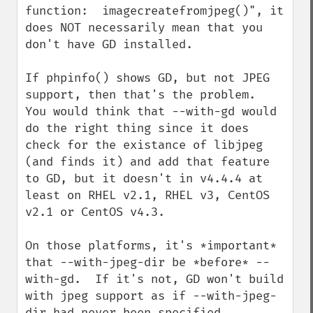
function:  imagecreatefromjpeg()", it 
does NOT necessarily mean that you 
don't have GD installed.

If phpinfo() shows GD, but not JPEG 
support, then that's the problem.  
You would think that --with-gd would 
do the right thing since it does 
check for the existance of libjpeg 
(and finds it) and add that feature 
to GD, but it doesn't in v4.4.4 at 
least on RHEL v2.1, RHEL v3, CentOS 
v2.1 or CentOS v4.3.

On those platforms, it's *important* 
that --with-jpeg-dir be *before* --
with-gd.  If it's not, GD won't build 
with jpeg support as if --with-jpeg-
dir had never been specified...