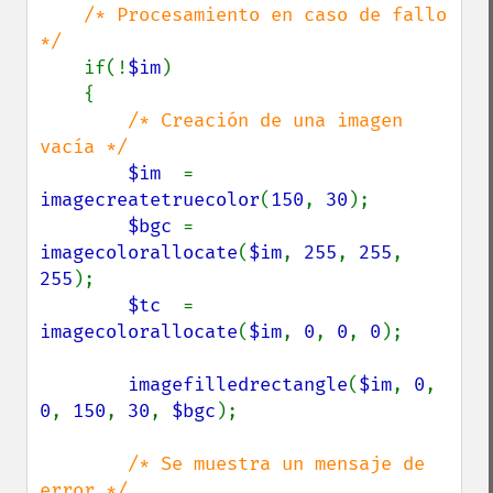
/* Procesamiento en caso de fallo 
*/

if(!
$im
)

    {

/* Creación de una imagen 
vacía */

$im  
= 
imagecreatetruecolor
(
150
, 
30
);

$bgc 
= 
imagecolorallocate
(
$im
, 
255
, 
255
, 
255
);

$tc  
= 
imagecolorallocate
(
$im
, 
0
, 
0
, 
0
);

imagefilledrectangle
(
$im
, 
0
, 
0
, 
150
, 
30
, 
$bgc
);

/* Se muestra un mensaje de 
error */
