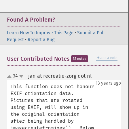
Found A Problem?
Learn How To Improve This Page
•
Submit a Pull
Request
•
Report a Bug
＋
User Contributed Notes
add a note
35 notes
jan at recreatie-zorg dot nl
34
¶
up
down
13 years ago
This function does not honour 
EXIF orientation data.  
Pictures that are rotated 
using EXIF, will show up in 
the original orientation 
after being handled by 
imagecreatefromjpeg().  Below 