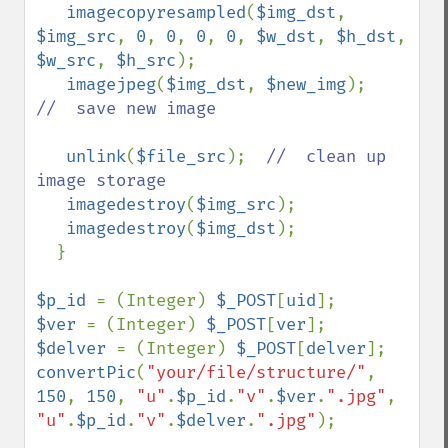
imagecopyresampled
(
$img_dst
, 
$img_src
, 
0
, 
0
, 
0
, 
0
, 
$w_dst
, 
$h_dst
, 
$w_src
, 
$h_src
);

imagejpeg
(
$img_dst
, 
$new_img
);    
//  save new image

unlink
(
$file_src
);  
//  clean up 
image storage

imagedestroy
(
$img_src
);        

imagedestroy
(
$img_dst
);

  }

$p_id 
= (Integer) 
$_POST
[
uid
$ver 
= (Integer) 
$_POST
[
ver
$delver 
= (Integer) 
$_POST
[
delver
convertPic
(
"your/file/structure/"
, 
150
, 
150
, 
"u"
.
$p_id
.
"v"
.
$ver
.
".jpg"
, 
"u"
.
$p_id
.
"v"
.
$delver
.
".jpg"
);
