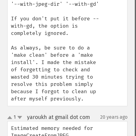
'--with-jpeg-dir' '--with-gd'

If you don't put it before --
with-gd, the option is 
completely ignored.

As always, be sure to do a 
'make clean' before a 'make 
install'. I made the mistake 
of forgetting to check and 
wasted 30 minutes trying to 
resolve this problem simply 
because I forgot to clean up 
after myself previously.
yaroukh at gmail dot com
1
20 years ago
¶
up
down
Estimated memory needed for 
ImageCreateFromJPEG
