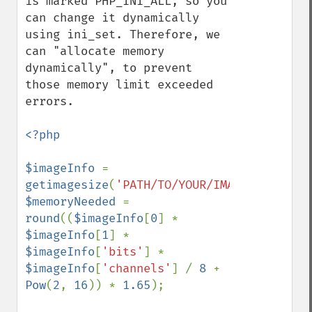
is marked PHP_INI_ALL, so you 
can change it dynamically 
using ini_set. Therefore, we 
can "allocate memory 
dynamically", to prevent 
those memory limit exceeded 
errors. 

<?php

$imageInfo 
= 
getimagesize
(
'PATH/TO/YOUR/IMAGE'
$memoryNeeded 
= 
round
((
$imageInfo
[
0
] * 
$imageInfo
[
1
] * 
$imageInfo
[
'bits'
] * 
$imageInfo
[
'channels'
] / 
8 
+ 
Pow
(
2
, 
16
)) * 
1.65
);
