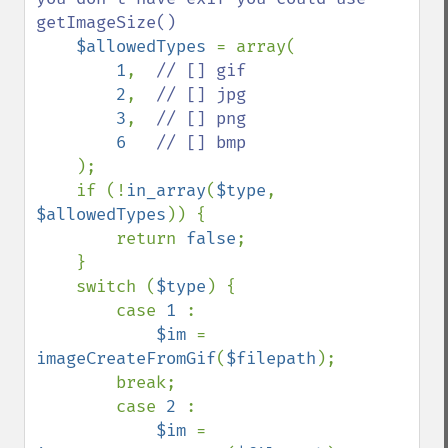
getImageSize()

$allowedTypes 
= array(

1
,  
// [] gif

2
,  
// [] jpg

3
,  
// [] png

6   
// [] bmp

);

    if (!
in_array
(
$type
, 
$allowedTypes
)) {

        return 
false
;

    }

    switch (
$type
) {

        case 
1 
:

$im 
= 
imageCreateFromGif
(
$filepath
);

        break;

        case 
2 
:

$im 
= 