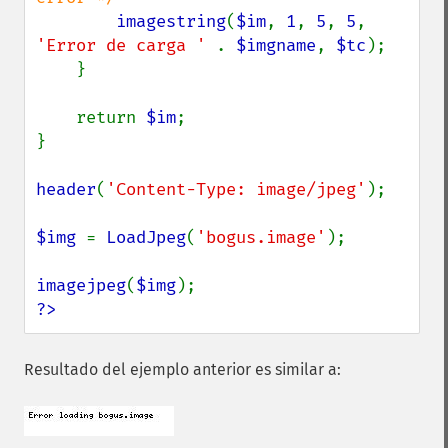
imagestring
(
$im
, 
1
, 
5
, 
5
, 
'Error de carga ' 
. 
$imgname
, 
$tc
);

    }

    return 
$im
;

}

header
(
'Content-Type: image/jpeg'
);

$img 
= 
LoadJpeg
(
'bogus.image'
);

imagejpeg
(
$img
?>
Resultado del ejemplo anterior es similar a: