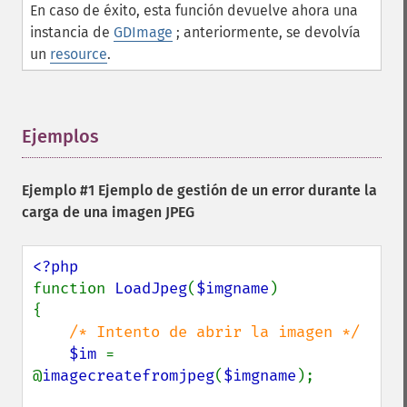
En caso de éxito, esta función devuelve ahora una
instancia de
GDImage
; anteriormente, se devolvía
un
resource
.
Ejemplos
¶
Ejemplo #1 Ejemplo de gestión de un error durante la
carga de una imagen JPEG
function 
LoadJpeg
(
$imgname
)

{

/* Intento de abrir la imagen */

$im 
= 
@
imagecreatefromjpeg
(
$imgname
);
