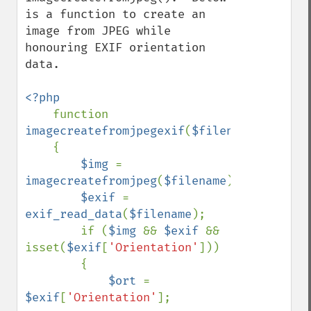
is a function to create an 
image from JPEG while 
honouring EXIF orientation 
data.

<?php

function 
imagecreatefromjpegexif
(
$filename
)

    {

$img 
= 
imagecreatefromjpeg
(
$filename
);

$exif 
= 
exif_read_data
(
$filename
);

        if (
$img 
&& 
$exif 
&& 
isset(
$exif
[
'Orientation'
]))

        {

$ort 
= 
$exif
[
'Orientation'
];
