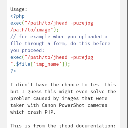
<?php

exec
(
"/path/to/jhead -purejpg 
/path/to/image"
// for example when you uploaded a 
file through a form, do this before 
exec
(
"/path/to/jhead -purejpg 
"
.
$file
[
'tmp_name'
I didn't have the chance to test this 
but I guess this might even solve the 
problem caused by images that were 
taken with Canon PowerShot cameras 
which crash PHP.

This is from the jhead documentation: 