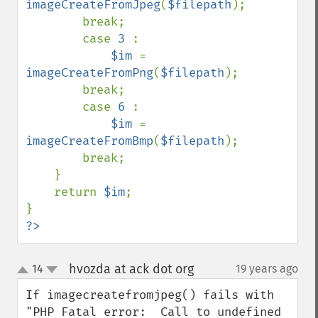
imageCreateFromJpeg
(
$filepath
);

        break;

        case 
3 
:

$im 
= 
imageCreateFromPng
(
$filepath
);

        break;

        case 
6 
:

$im 
= 
imageCreateFromBmp
(
$filepath
);

        break;

    }    

    return 
$im
;  

?>
hvozda at ack dot org
14
19 years ago
¶
up
down
If imagecreatefromjpeg() fails with 
"PHP Fatal error:  Call to undefined 