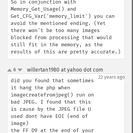
So in conjunction with 
Memory_Get_Usage() and 
Get_CFG_Var('memory_limit') you can 
avoid the mentioned ending. (Yet 
there won't be too many images 
blocked from processing that would 
still fit in the memory, as the 
results of this are pretty accurate.)
willertan1980 at yahoo dot com
6
¶
up
down
22 years ago
did you found that sometimes 
it hang the php when 
imagecreatefromjpeg() run on 
bad JPEG. I found that this 
is cause by the JPEG file U 
used dont have EOI (end of 
image) 

the FF D9 at the end of your 