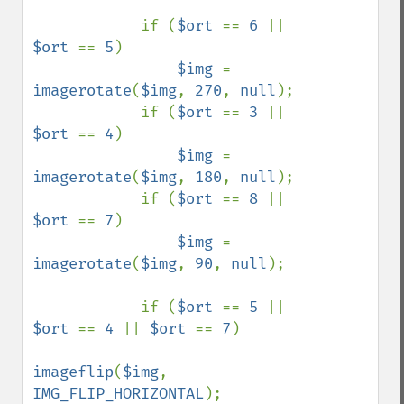
            if (
$ort 
== 
6 
|| 
$ort 
== 
5
)

$img 
= 
imagerotate
(
$img
, 
270
, 
null
);

            if (
$ort 
== 
3 
|| 
$ort 
== 
4
)

$img 
= 
imagerotate
(
$img
, 
180
, 
null
);

            if (
$ort 
== 
8 
|| 
$ort 
== 
7
)

$img 
= 
imagerotate
(
$img
, 
90
, 
null
);

            if (
$ort 
== 
5 
|| 
$ort 
== 
4 
|| 
$ort 
== 
7
)

imageflip
(
$img
, 
IMG_FLIP_HORIZONTAL
);
