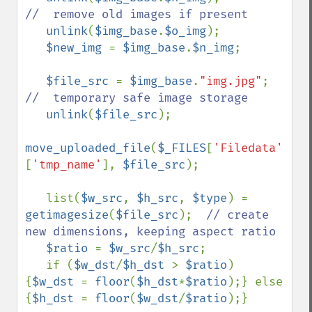
//  remove old images if present

unlink
(
$img_base
.
$o_img
);

$new_img 
= 
$img_base
.
$n_img
;

$file_src 
= 
$img_base
.
"img.jpg"
;  
//  temporary safe image storage

unlink
(
$file_src
);

move_uploaded_file
(
$_FILES
[
'Filedata'
]
[
'tmp_name'
], 
$file_src
);

   list(
$w_src
, 
$h_src
, 
$type
) = 
getimagesize
(
$file_src
);  
// create 
new dimensions, keeping aspect ratio

$ratio 
= 
$w_src
/
$h_src
;

   if (
$w_dst
/
$h_dst 
> 
$ratio
) 
{
$w_dst 
= 
floor
(
$h_dst
*
$ratio
);} else 
{
$h_dst 
= 
floor
(
$w_dst
/
$ratio
);}
