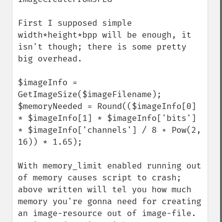
First I supposed simple 
width*height*bpp will be enough, it 
isn't though; there is some pretty 
big overhead.

$imageInfo = 
GetImageSize($imageFilename);

$memoryNeeded = Round(($imageInfo[0] 
* $imageInfo[1] * $imageInfo['bits'] 
* $imageInfo['channels'] / 8 + Pow(2, 
16)) * 1.65);

With memory_limit enabled running out 
of memory causes script to crash; 
above written will tel you how much 
memory you're gonna need for creating 
an image-resource out of image-file. 