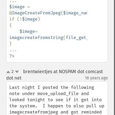
$image 
= 
@
ImageCreateFromJpeg
(
$image_name
);

if (!
$image
)

{

$image
= 
imagecreatefromstring
(
file_get_contents
(
$
}

?>
brentwientjes at NOSPAM dot comcast
2
up
down
dot net
16 years ago
¶
Last night I posted the following 
note under move_upload_file and 
looked tonight to see if it got into 
the system.  I happen to also pull up 
imagecreatefromjpeg and got reminded 