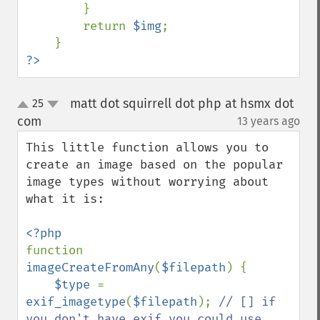
        }

        return 
$img
;

?>
matt dot squirrell dot php at hsmx dot
25
up
down
com
13 years ago
¶
This little function allows you to 
create an image based on the popular 
image types without worrying about 
what it is:

function 
imageCreateFromAny
(
$filepath
) {

$type 
= 
exif_imagetype
(
$filepath
); 
// [] if 
you don't have exif you could use 