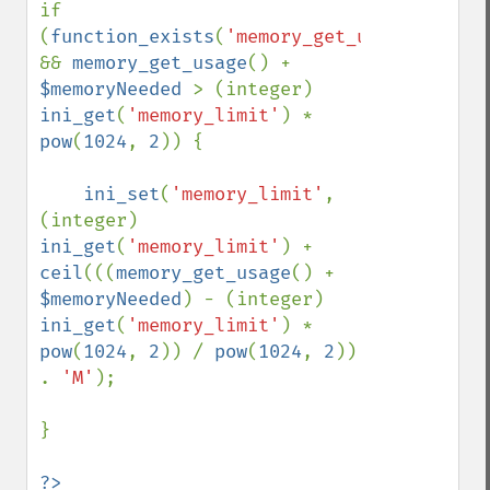
if 
(
function_exists
(
'memory_get_usage'
) 
&& 
memory_get_usage
() + 
$memoryNeeded 
> (integer) 
ini_get
(
'memory_limit'
) * 
pow
(
1024
, 
2
)) {

ini_set
(
'memory_limit'
, 
(integer) 
ini_get
(
'memory_limit'
) + 
ceil
(((
memory_get_usage
() + 
$memoryNeeded
) - (integer) 
ini_get
(
'memory_limit'
) * 
pow
(
1024
, 
2
)) / 
pow
(
1024
, 
2
)) 
. 
'M'
);

}

?>