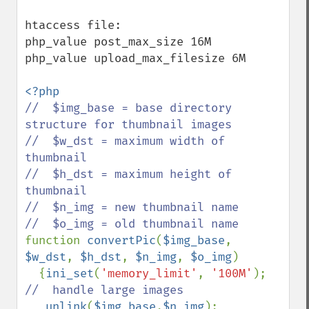
htaccess file:

php_value post_max_size 16M

php_value upload_max_filesize 6M

//  $img_base = base directory 
structure for thumbnail images

//  $w_dst = maximum width of 
thumbnail

//  $h_dst = maximum height of 
thumbnail

//  $n_img = new thumbnail name

function 
convertPic
(
$img_base
, 
$w_dst
, 
$h_dst
, 
$n_img
, 
$o_img
)

  {
ini_set
(
'memory_limit'
, 
'100M'
);   
//  handle large images

unlink
(
$img_base
.
$n_img
);         