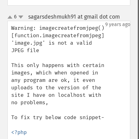
sagarsdeshmukh91 at gmail dot com
6
¶
up
down
9 years ago
Warning: imagecreatefromjpeg() 
[function.imagecreatefromjpeg]: 
'image.jpg' is not a valid 
JPEG file

This only happens with certain 
images, which when opened in 
any program are ok, it even 
uploads to the version of the 
site I have on localhost with 
no problems,

To fix try below code snippet-
