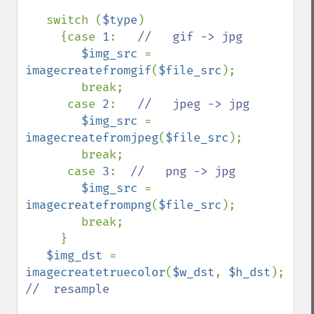
   switch (
$type
)

     {case 
1
:   
//   gif -> jpg

$img_src 
= 
imagecreatefromgif
(
$file_src
);

        break;

      case 
2
:   
//   jpeg -> jpg

$img_src 
= 
imagecreatefromjpeg
(
$file_src
); 

        break;

      case 
3
:  
//   png -> jpg

$img_src 
= 
imagecreatefrompng
(
$file_src
);

        break;

     }

$img_dst 
= 
imagecreatetruecolor
(
$w_dst
, 
$h_dst
);  
//  resample
