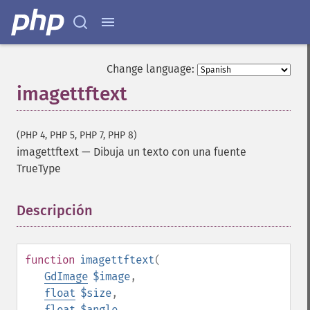
Change language:
imagettftext
(PHP 4, PHP 5, PHP 7, PHP 8)
imagettftext
—
Dibuja un texto con una fuente
TrueType
Descripción
¶
function
imagettftext
(
GdImage
$image
,
float
$size
,
float
$angle
,