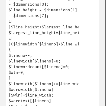
- $dimensions[0];

$line_height = $dimensions[1] 
- $dimensions[7];

if 
($line_height>$largest_line_height) 
$largest_line_height=$line_height;

if 
(($linewidth[$lineno]+$line_width+$minspa
{

$lineno++;

$linewidth[$lineno]=0;

$linewordcount[$lineno]=0;

$wln=0;

}

$linewidth[$lineno]+=$line_width+$minspaci
$wordwidth[$lineno]
[$wln]=$line_width;

$wordtext[$lineno]