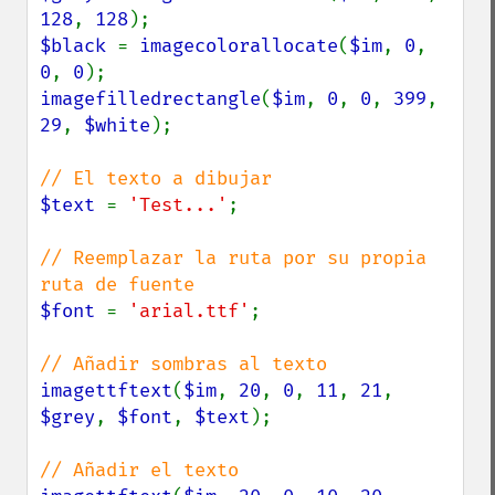
128
, 
128
$black 
= 
imagecolorallocate
(
$im
, 
0
, 
0
, 
0
imagefilledrectangle
(
$im
, 
0
, 
0
, 
399
, 
29
, 
$white
);

$text 
= 
'Test...'
;

// Reemplazar la ruta por su propia 
$font 
= 
'arial.ttf'
;

imagettftext
(
$im
, 
20
, 
0
, 
11
, 
21
, 
$grey
, 
$font
, 
$text
);
