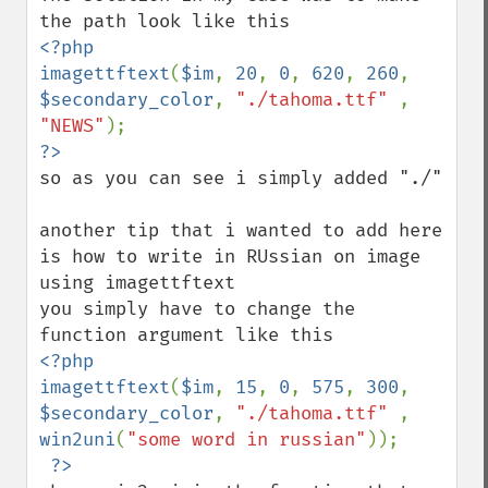
<?php

imagettftext
(
$im
, 
20
, 
0
, 
620
, 
260
, 
$secondary_color
, 
"./tahoma.ttf" 
, 
"NEWS"
so as you can see i simply added "./"

another tip that i wanted to add here 
is how to write in RUssian on image 
using imagettftext

you simply have to change the 
<?php

imagettftext
(
$im
, 
15
, 
0
, 
575
, 
300
, 
$secondary_color
, 
"./tahoma.ttf" 
, 
win2uni
(
"some word in russian"
));
