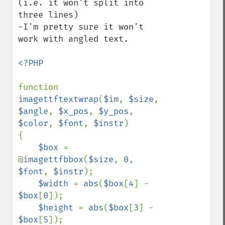
(i.e. it won't split into 
three lines)

-I'm pretty sure it won't 
work with angled text.

<?PHP

function 
imagettftextwrap
(
$im
, 
$size
, 
$angle
, 
$x_pos
, 
$y_pos
, 
$color
, 
$font
, 
$instr
)

{

$box 
= 
@
imagettfbbox
(
$size
, 
0
, 
$font
, 
$instr
);

$width 
= 
abs
(
$box
[
4
] - 
$box
[
0
]);

$height 
= 
abs
(
$box
[
3
] - 
$box
[
5
]);
