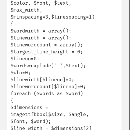
$color, $font, $text, 
$max_width, 
$minspacing=3,$linespacing=1)

{

$wordwidth = array();

$linewidth = array();

$linewordcount = array();

$largest_line_height = 0;

$lineno=0;

$words=explode(" ",$text);

$wln=0;

$linewidth[$lineno]=0;

$linewordcount[$lineno]=0;

foreach ($words as $word)

{

$dimensions = 
imagettfbbox($size, $angle, 
$font, $word);

$line_width = $dimensions[2] 