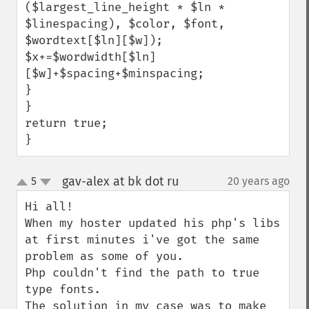
($largest_line_height * $ln * 
$linespacing), $color, $font, 
$wordtext[$ln][$w]);

$x+=$wordwidth[$ln]
[$w]+$spacing+$minspacing;

}

}

return true;

}
gav-alex at bk dot ru
5
20 years ago
¶
up
down
Hi all!

When my hoster updated his php's libs 
at first minutes i've got the same 
problem as some of you.

Php couldn't find the path to true 
type fonts.

The solution in my case was to make 