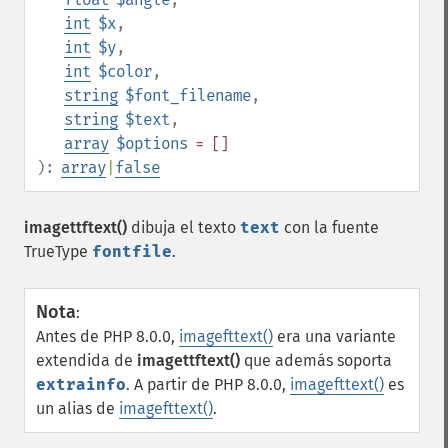
int
$x
,
int
$y
,
int
$color
,
string
$font_filename
,
string
$text
,
array
$options
= []
):
array
|
false
imagettftext()
dibuja el texto
text
con la fuente
TrueType
fontfile
.
Nota
:
Antes de PHP 8.0.0,
imagefttext()
era una variante
extendida de
imagettftext()
que además soporta
extrainfo
. A partir de PHP 8.0.0,
imagefttext()
es
un alias de
imagefttext()
.