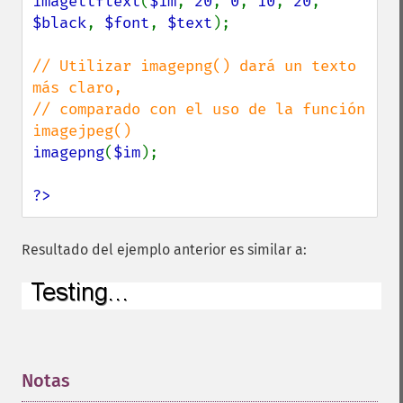
imagettftext
(
$im
, 
20
, 
0
, 
10
, 
20
, 
$black
, 
$font
, 
$text
);

// Utilizar imagepng() dará un texto 
más claro,

// comparado con el uso de la función 
imagepng
(
$im
);

?>
Resultado del ejemplo anterior es similar a:
Notas
¶