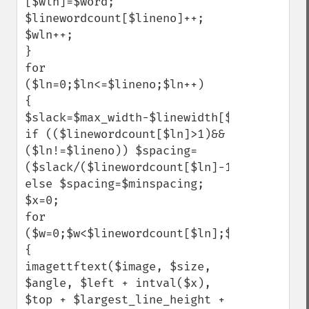
[$wln]=$word;

$linewordcount[$lineno]++;

$wln++;

}

for 
($ln=0;$ln<=$lineno;$ln++)

{

$slack=$max_width-$linewidth[$ln];

if (($linewordcount[$ln]>1)&&
($ln!=$lineno)) $spacing=
($slack/($linewordcount[$ln]-1));

else $spacing=$minspacing;

$x=0;

for 
($w=0;$w<$linewordcount[$ln];$w++)

{

imagettftext($image, $size, 
$angle, $left + intval($x), 
$top + $largest_line_height + 