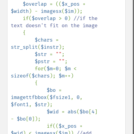
$overlap 
= ((
$x_pos 
+ 
$width
) - 
imagesx
(
$im
));

    if(
$overlap 
> 
0
) 
//if the 
text doesn't fit on the image

{

$chars 
= 
str_split
(
$instr
);

$str 
= 
""
;

$pstr 
= 
""
;

        for(
$m
=
0
; 
$m 
< 
sizeof
(
$chars
); 
$m
++)

        {

$bo 
= 
imagettfbbox
(
$fsize1
, 
0
, 
$font1
, 
$str
);

$wid 
= 
abs
(
$bo
[
4
] 
- 
$bo
[
0
]);

            if((
$x_pos 
+ 
$wid
) < 
imagesx
(
$im
)) 
//add 