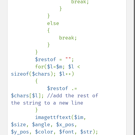
                    break;

                }

            }

            else

            {

                break;

            }

        }

$restof 
= 
""
;

        for(
$l
=
$m
; 
$l 
< 
sizeof
(
$chars
); 
$l
++)

        {

$restof 
.= 
$chars
[
$l
]; 
//add the rest of 
the string to a new line

}

imagettftext
(
$im
, 
$size
, 
$angle
, 
$x_pos
, 
$y_pos
, 
$color
, 
$font
, 
$str
); 