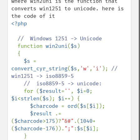
where win2uni is the function that 
converts win1251 to unicode. here is 
<?php 

//  Windows 1251 -> Unicode

function 
win2uni
(
$s
)

  {

$s 
= 
convert_cyr_string
(
$s
,
'w'
,
'i'
); 
//  
win1251 -> iso8859-5

    //  iso8859-5 -> unicode:

for (
$result
=
''
, 
$i
=
0
; 
$i
<
strlen
(
$s
); 
$i
++) {

$charcode 
= 
ord
(
$s
[
$i
]);

$result 
.= 
(
$charcode
>
175
)?
"&#"
.(
1040
+
(
$charcode
-
176
)).
";"
:
$s
[
$i
];

    }
