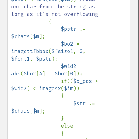
one char from the string as 
long as it's not overflowing

{

$pstr 
.= 
$chars
[
$m
];

$bo2 
= 
imagettfbbox
(
$fsize1
, 
0
, 
$font1
, 
$pstr
);

$wid2 
= 
abs
(
$bo2
[
4
] - 
$bo2
[
0
]);

                if((
$x_pos 
+ 
$wid2
) < 
imagesx
(
$im
))

                {

$str 
.= 
$chars
[
$m
];

                }    

                else

                {
