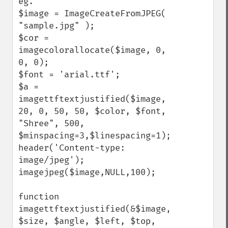
eg.

$image = ImageCreateFromJPEG( 
"sample.jpg" );

$cor = 
imagecolorallocate($image, 0, 
0, 0);

$font = 'arial.ttf';

$a = 
imagettftextjustified($image, 
20, 0, 50, 50, $color, $font, 
"Shree", 500, 
$minspacing=3,$linespacing=1);

header('Content-type: 
image/jpeg');

imagejpeg($image,NULL,100);

function 
imagettftextjustified(&$image, 
$size, $angle, $left, $top, 