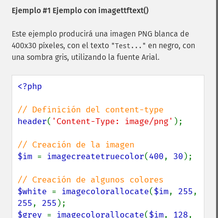
Ejemplo #1 Ejemplo con
imagettftext()
Este ejemplo producirá una imagen PNG blanca de
400x30 píxeles, con el texto
en negro, con
"Test..."
una sombra gris, utilizando la fuente Arial.
<?php

header
(
'Content-Type: image/png'
);

$im 
= 
imagecreatetruecolor
(
400
, 
30
);

$white 
= 
imagecolorallocate
(
$im
, 
255
, 
255
, 
255
$grey 
= 
imagecolorallocate
(
$im
, 
128
, 