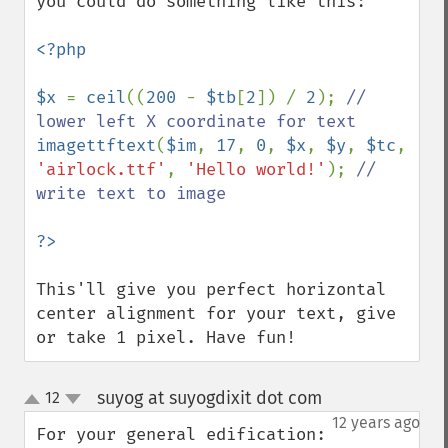
you could do something like this:

<?php

$x 
= 
ceil
((
200 
- 
$tb
[
2
]) / 
2
); 
// 
imagettftext
(
$im
, 
17
, 
0
, 
$x
, 
$y
, 
$tc
, 
'airlock.ttf'
, 
'Hello world!'
); 
// 
write text to image

This'll give you perfect horizontal 
center alignment for your text, give 
or take 1 pixel. Have fun!
suyog at suyogdixit dot com
12
¶
up
down
12 years ago
For your general edification: 