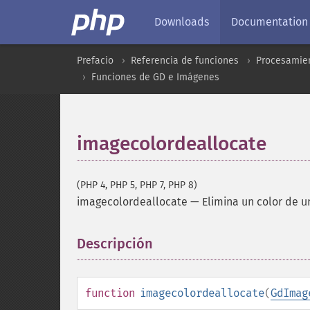
Downloads
Documentation
Prefacio
Referencia de funciones
Procesamien
Funciones de GD e Imágenes
imagecolordeallocate
(PHP 4, PHP 5, PHP 7, PHP 8)
imagecolordeallocate
—
Elimina un color de 
Descripción
¶
function
imagecolordeallocate
(
GdImag