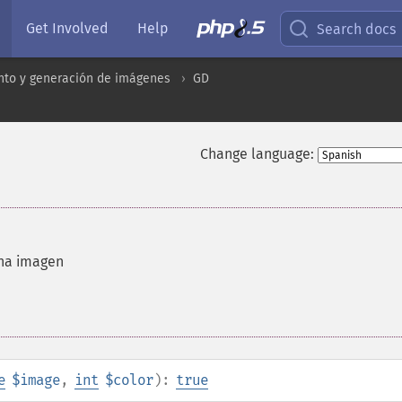
Get Involved
Help
Search docs
to y generación de imágenes
GD
Change language:
una imagen
e
$image
,
int
$color
):
true