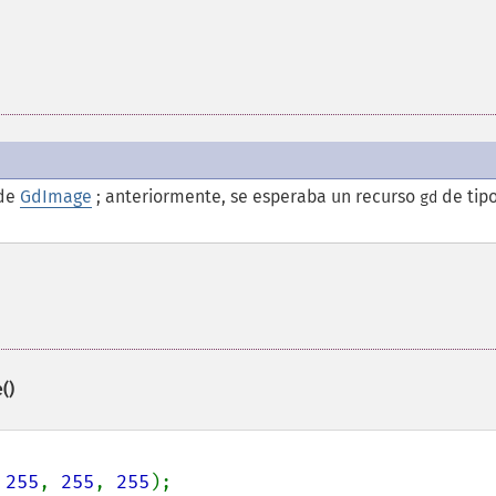
 de
GdImage
; anteriormente, se esperaba un recurso
de tip
gd
()
 
255
, 
255
, 
255