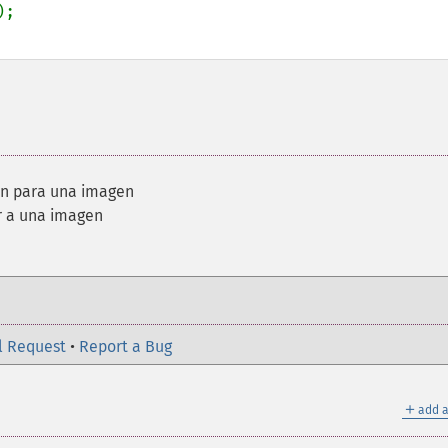
ón para una imagen
r a una imagen
l Request
•
Report a Bug
＋
add a