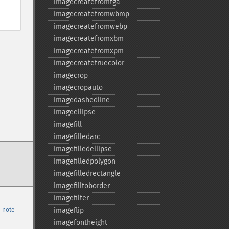
imagecreatefromtga
imagecreatefromwbmp
imagecreatefromwebp
imagecreatefromxbm
imagecreatefromxpm
imagecreatetruecolor
imagecrop
imagecropauto
imagedashedline
imageellipse
imagefill
imagefilledarc
imagefilledellipse
imagefilledpolygon
imagefilledrectangle
imagefilltoborder
imagefilter
 note
imageflip
imagefontheight