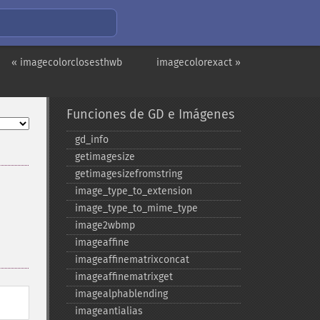
« imagecolorclosesthwb
imagecolorexact »
Funciones de GD e Imágenes
gd_​info
getimagesize
getimagesizefromstring
image_​type_​to_​extension
image_​type_​to_​mime_​type
image2wbmp
imageaffine
imageaffinematrixconcat
imageaffinematrixget
imagealphablending
imageantialias