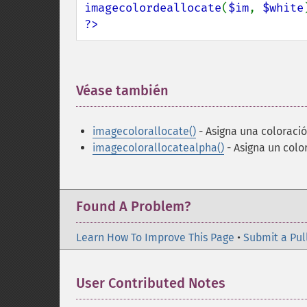
imagecolordeallocate
(
$im
, 
$white
?>
Véase también
¶
imagecolorallocate()
- Asigna una coloraci
imagecolorallocatealpha()
- Asigna un colo
Found A Problem?
Learn How To Improve This Page
•
Submit a Pul
User Contributed Notes