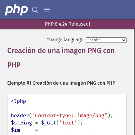
PHP 8.4.24 Released!
Change language:
Creación de una imagen PNG con
PHP
¶
Ejemplo #1 Creación de una imagen PNG con PHP
<?php

header
(
"Content-type: image/png"
$string 
= 
$_GET
[
'text'
$im     
= 