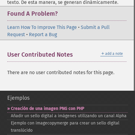
texto. De esta manera, se generan dinámicamente.
Found A Problem?
Learn How To Improve This Page
•
Submit a Pull
Request
•
Report a Bug
＋
User Contributed Notes
add a note
There are no user contributed notes for this page.
Ejemplos
Creación de una imagen PNG con PHP
Añadir un sello digital a imágenes utilizando un canal Alpha
Ejemplo con imagecopymerge para crear un sello digital
translúcido