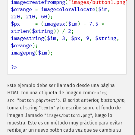
imagecreatefrompng
(
"images/button1.png"
$orange 
= 
imagecolorallocate
(
$im
, 
220
, 
210
, 
60
$px     
= (
imagesx
(
$im
) - 
7.5 
* 
strlen
(
$string
)) / 
2
imagestring
(
$im
, 
3
, 
$px
, 
9
, 
$string
, 
$orange
imagepng
(
$im
);

?>
Este ejemplo debe ser llamado desde una página
HTML con una etiqueta de imagen como:
<img
. El script anterior,
button.php
,
src="button.php?text">
toma el string
y lo escribe sobre el fondo de
"texto"
imagen llamado
, luego lo
"images/button1.png"
muestra. Este es un método muy práctico para evitar
redibujar un nuevo botón cada vez que se cambia su