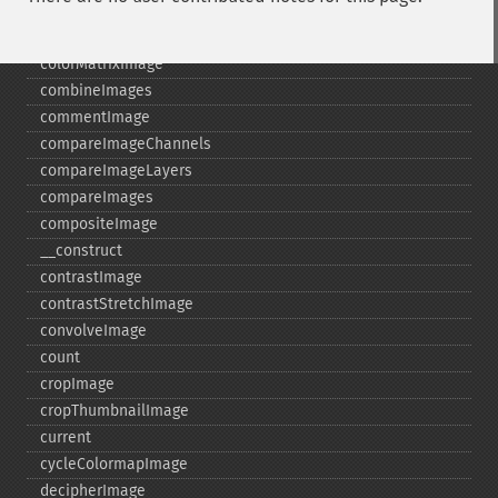
coalesceImages
colorizeImage
colorMatrixImage
combineImages
commentImage
compareImageChannels
compareImageLayers
compareImages
compositeImage
_​_​construct
contrastImage
contrastStretchImage
convolveImage
count
cropImage
cropThumbnailImage
current
cycleColormapImage
decipherImage