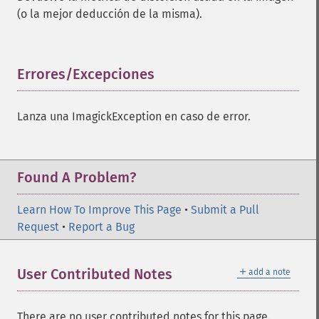
addNoiseImage
(o la mejor deducción de la misma).
affineTransformImage
animateImages
annotateImage
appendImages
Errores/Excepciones
¶
autoLevelImage
blackThresholdImage
Lanza una ImagickException en caso de error.
blueShiftImage
blurImage
borderImage
brightnessContrastImage
Found A Problem?
charcoalImage
chopImage
Learn How To Improve This Page
•
Submit a Pull
clampImage
Request
•
Report a Bug
clear
clipImage
＋
User Contributed Notes
add a note
clipImagePath
clipPathImage
clutImage
There are no user contributed notes for this page.