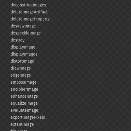
deconstructImages
deleteImageArtifact
deleteImageProperty
deskewImage
despeckleImage
destroy
displayImage
displayImages
distortImage
drawImage
edgeImage
embossImage
encipherImage
enhanceImage
equalizeImage
evaluateImage
exportImagePixels
extentImage