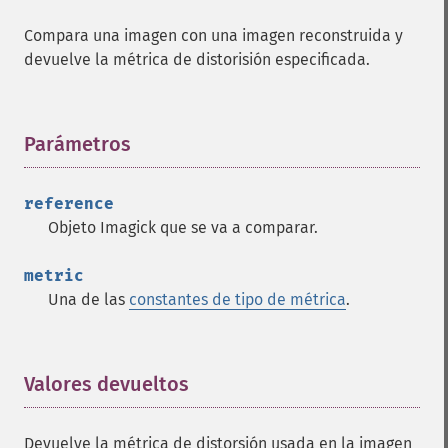
Compara una imagen con una imagen reconstruida y
devuelve la métrica de distorisión especificada.
Parámetros
¶
reference
Objeto Imagick que se va a comparar.
metric
Imagick
Una de las
constantes de tipo de métrica
.
adaptiveBlurImage
adaptiveResizeImage
adaptiveSharpenImage
Valores devueltos
¶
adaptiveThresholdImage
addImage
Devuelve la métrica de distorsión usada en la imagen