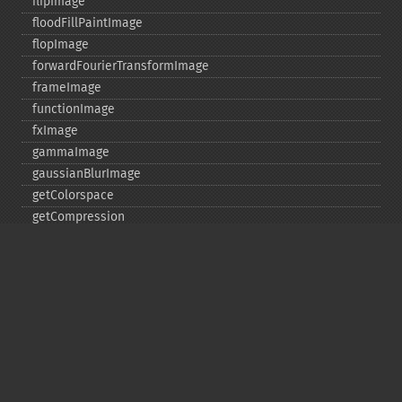
flipImage
floodFillPaintImage
flopImage
forwardFourierTransformImage
frameImage
functionImage
fxImage
gammaImage
gaussianBlurImage
getColorspace
getCompression
getCompressionQuality
getCopyright
getFilename
getFont
getFormat
getGravity
getHomeURL
getImage