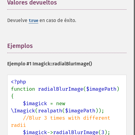
Valores devueltos
¶
previousImage
profileImage
quantizeImage
Devuelve
en caso de éxito.
true
quantizeImages
queryFontMetrics
queryFonts
Ejemplos
¶
queryFormats
raiseImage
randomThresholdImage
Ejemplo #1
Imagick::radialBlurImage()
readImage
readImageBlob
readImageFile
function 
readImages
radialBlurImage
(
$imagePath
) 
{

remapImage
removeImage
$imagick 
= new 
\Imagick
removeImageProfile
(
realpath
(
$imagePath
));

render
//Blur 3 times with different 
radii

resampleImage
resetImagePage
$imagick
->
radialBlurImage
(
3
);
