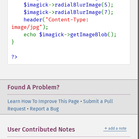
resizeImage
$imagick
->
radialBlurImage
(
5
);

rollImage
$imagick
->
radialBlurImage
(
7
);

rotateImage
header
(
"Content-Type: 
image/jpg"
rotationalBlurImage
);

sampleImage
    echo 
$imagick
->
getImageBlob
();

}

scaleImage
segmentImage
?>
selectiveBlurImage
separateImageChannel
sepiaToneImage
setBackgroundColor
Found A Problem?
setColorspace
setCompression
Learn How To Improve This Page
setCompressionQuality
•
Submit a Pull
Request
setFilename
•
Report a Bug
setFirstIterator
setFont
＋
User Contributed Notes
add a note
setFormat
setGravity