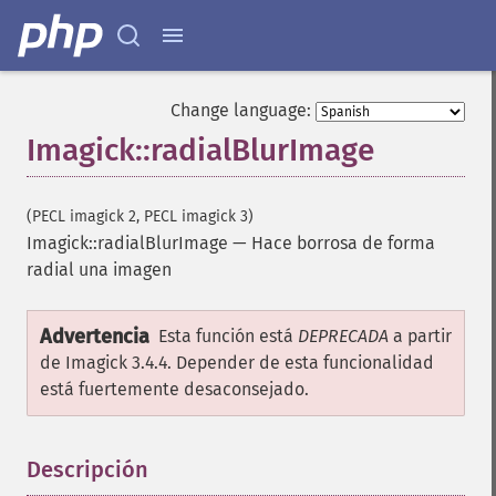
getSizeOffset
getVersion
haldClutImage
hasNextImage
Change language:
hasPreviousImage
Imagick::radialBlurImage
identifyFormat
identifyImage
implodeImage
(PECL imagick 2, PECL imagick 3)
importImagePixels
Imagick::radialBlurImage
—
Hace borrosa de forma
inverseFourierTransformImage
radial una imagen
labelImage
levelImage
Advertencia
linearStretchImage
Esta función está
DEPRECADA
a partir
liquidRescaleImage
de Imagick 3.4.4. Depender de esta funcionalidad
listRegistry
está fuertemente desaconsejado.
magnifyImage
mergeImageLayers
Descripción
¶
minifyImage
modulateImage