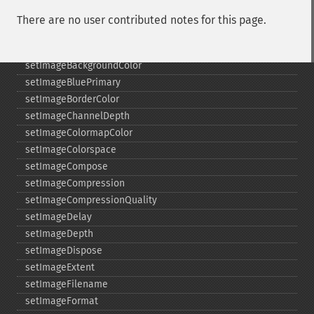
setImage
There are no user contributed notes for this page.
setImageAlphaChannel
setImageArtifact
setImageBackgroundColor
setImageBluePrimary
setImageBorderColor
setImageChannelDepth
setImageColormapColor
setImageColorspace
setImageCompose
setImageCompression
setImageCompressionQuality
setImageDelay
setImageDepth
setImageDispose
setImageExtent
setImageFilename
setImageFormat