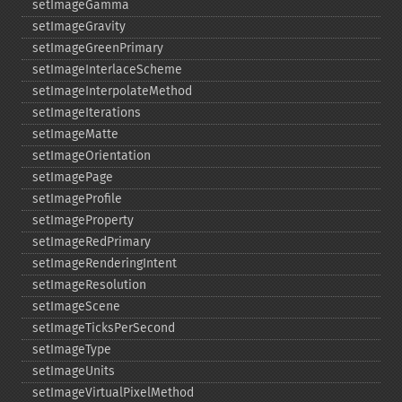
setImageGamma
setImageGravity
setImageGreenPrimary
setImageInterlaceScheme
setImageInterpolateMethod
setImageIterations
setImageMatte
setImageOrientation
setImagePage
setImageProfile
setImageProperty
setImageRedPrimary
setImageRenderingIntent
setImageResolution
setImageScene
setImageTicksPerSecond
setImageType
setImageUnits
setImageVirtualPixelMethod