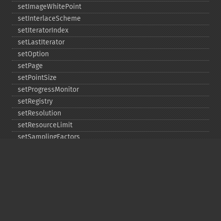
setImageWhitePoint
setInterlaceScheme
setIteratorIndex
setLastIterator
setOption
setPage
setPointSize
setProgressMonitor
setRegistry
setResolution
setResourceLimit
setSamplingFactors
setSize
setSizeOffset
setType
shadeImage
shadowImage
sharpenImage
shaveImage