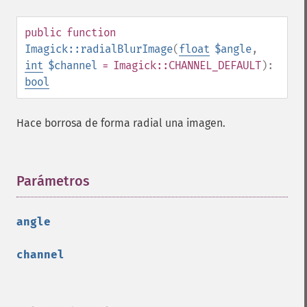
montageImage
morphImages
public
function
morphology
Imagick::radialBlurImage
(
float
$angle
,
motionBlurImage
int
$channel
= Imagick::CHANNEL_DEFAULT
):
negateImage
bool
newImage
newPseudoImage
Hace borrosa de forma radial una imagen.
nextImage
normalizeImage
oilPaintImage
Parámetros
¶
opaquePaintImage
optimizeImageLayers
pingImage
angle
pingImageBlob
pingImageFile
channel
polaroidImage
posterizeImage
previewImages