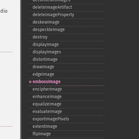
deleteImageArtifact
adio
deleteImageProperty
deskewImage
despeckleImage
destroy
displayImage
displayImages
distortImage
drawImage
edgeImage
embossImage
encipherImage
enhanceImage
equalizeImage
evaluateImage
exportImagePixels
extentImage
flipImage