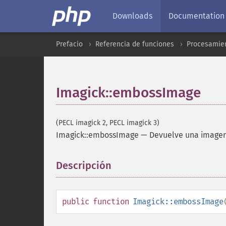
Downloads
Documentation
Prefacio
Referencia de funciones
Procesamien
Imagick::embossImage
(PECL imagick 2, PECL imagick 3)
Imagick::embossImage
—
Devuelve una imagen 
Descripción
¶
public
function
Imagick::embossImage