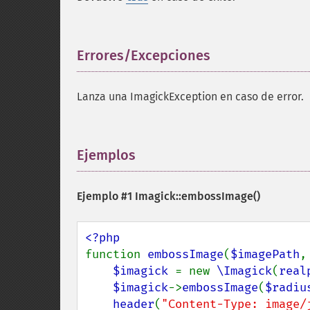
Errores/Excepciones
¶
Lanza una ImagickException en caso de error.
Ejemplos
¶
Ejemplo #1
Imagick::embossImage()
function 
embossImage
(
$imagePath
,
$imagick 
= new 
\Imagick
(
real
$imagick
->
embossImage
(
$radiu
header
(
"Content-Type: image/