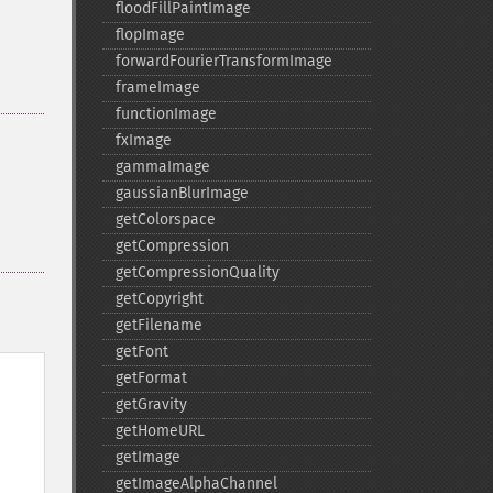
floodFillPaintImage
flopImage
forwardFourierTransformImage
frameImage
functionImage
fxImage
gammaImage
gaussianBlurImage
getColorspace
getCompression
getCompressionQuality
getCopyright
getFilename
getFont
getFormat
getGravity
getHomeURL
getImage
getImageAlphaChannel