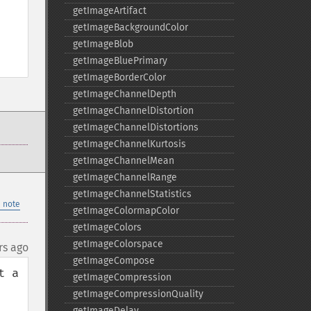
getImageArtifact
getImageBackgroundColor
getImageBlob
getImageBluePrimary
getImageBorderColor
getImageChannelDepth
getImageChannelDistortion
getImageChannelDistortions
getImageChannelKurtosis
getImageChannelMean
getImageChannelRange
getImageChannelStatistics
 note
getImageColormapColor
getImageColors
getImageColorspace
rs ago
getImageCompose
 a 
getImageCompression
getImageCompressionQuality
getImageDelay