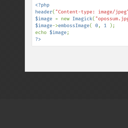
<?php

header
(
"Content-type: image/jpeg
$image 
= new 
Imagick
(
"opossum.jp
$image
->
embossImage
( 
0
, 
1 
);

echo 
$image
?>