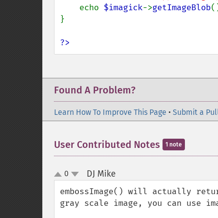
    echo 
$imagick
->
getImageBlob
()
}

?>
Found A Problem?
Learn How To Improve This Page
•
Submit a Pul
User Contributed Notes
1 note
DJ Mike
0
¶
up
down
embossImage() will actually retu
gray scale image, you can use im