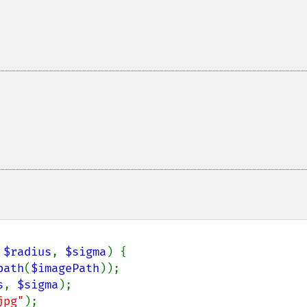
 
$radius
, 
$sigma
) {

path
(
$imagePath
));

s
, 
$sigma
);

jpg"
);
