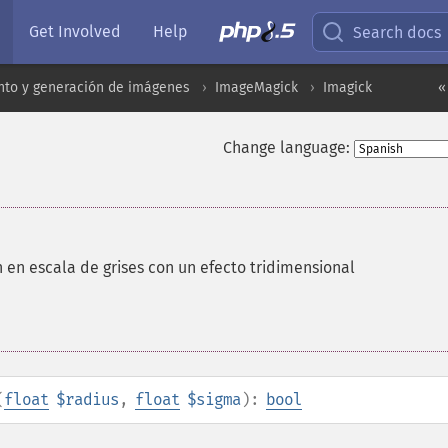
Get Involved
Help
Search docs
to y generación de imágenes
ImageMagick
Imagick
«
Change language:
en escala de grises con un efecto tridimensional
(
float
$radius
,
float
$sigma
):
bool