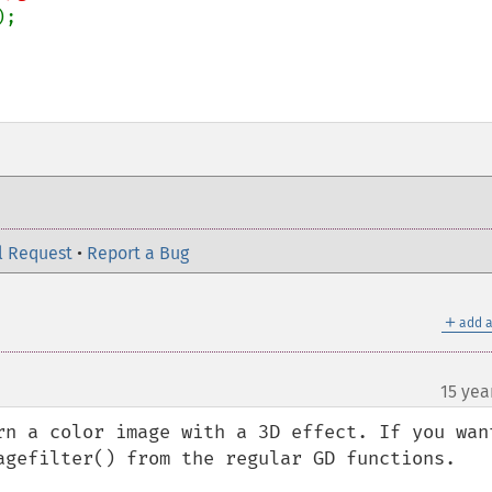
;

l Request
•
Report a Bug
＋
add a
15 yea
rn a color image with a 3D effect. If you want
agefilter() from the regular GD functions. 
