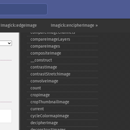
colorizeImage
colorMatrixImage
combineImages
 Imagick::edgeImage
commentImage
Imagick::encipherImage »
compareImageChannels
compareImageLayers
compareImages
compositeImage
_​_​construct
contrastImage
contrastStretchImage
convolveImage
count
cropImage
cropThumbnailImage
current
cycleColormapImage
decipherImage
deconstructImages