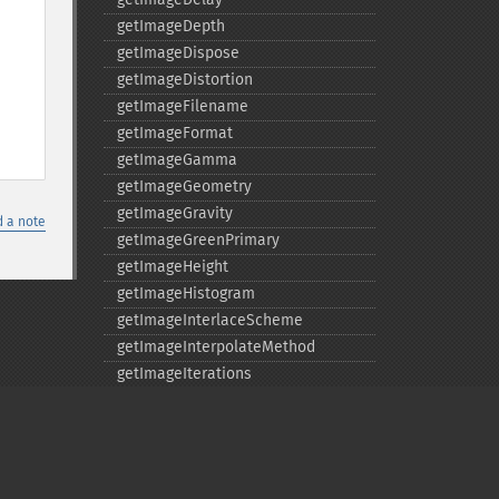
getImageDepth
getImageDispose
getImageDistortion
getImageFilename
getImageFormat
getImageGamma
getImageGeometry
getImageGravity
 a note
getImageGreenPrimary
getImageHeight
getImageHistogram
getImageInterlaceScheme
getImageInterpolateMethod
getImageIterations
getImageLength
getImageMimeType
getImageOrientation
getImagePage