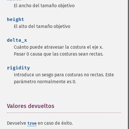
adaptiveSharpenImage
El ancho del tamaño objetivo
adaptiveThresholdImage
addImage
height
addNoiseImage
El alto del tamaño objetivo
affineTransformImage
animateImages
delta_x
annotateImage
Cuánto puede atravesar la costura el eje x.
appendImages
Pasar 0 causa que las costuras sean rectas.
autoLevelImage
blackThresholdImage
rigidity
blueShiftImage
Introduce un sesgo para costuras no rectas. Este
blurImage
parámetro normalmente es 0.
borderImage
brightnessContrastImage
charcoalImage
Valores devueltos
¶
chopImage
clampImage
clear
Devuelve
en caso de éxito.
true
clipImage