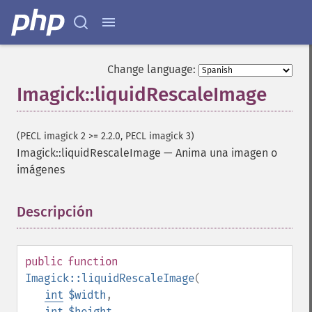
Change language:
Imagick::liquidRescaleImage
(PECL imagick 2 >= 2.2.0, PECL imagick 3)
Imagick::liquidRescaleImage
—
Anima una imagen o
imágenes
Descripción
¶
public
function
Imagick::liquidRescaleImage
(
int
$width
,
int
$height
,