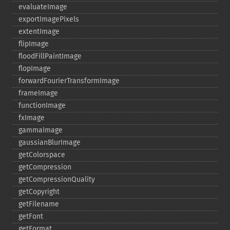
evaluateImage
exportImagePixels
extentImage
flipImage
floodFillPaintImage
flopImage
forwardFourierTransformImage
frameImage
functionImage
fxImage
gammaImage
gaussianBlurImage
getColorspace
getCompression
getCompressionQuality
getCopyright
getFilename
getFont
getFormat