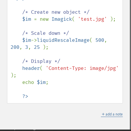
cropThumbnailImage
current
/* Create new object */

cycleColormapImage
$im 
= new 
Imagick
( 
'test.jpg' 
);

decipherImage
deconstructImages
/* Scale down */

deleteImageArtifact
$im
->
liquidRescaleImage
( 
500
, 
deleteImageProperty
200
, 
3
, 
25 
);

deskewImage
despeckleImage
/* Display */

destroy
header
( 
'Content-Type: image/jpg' 
displayImage
);

displayImages
    echo 
$im
;

distortImage
drawImage
?>
edgeImage
embossImage
＋
encipherImage
add a note
enhanceImage
equalizeImage