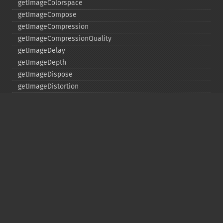
getImageColorspace
getImageCompose
getImageCompression
getImageCompressionQuality
getImageDelay
getImageDepth
getImageDispose
getImageDistortion
getImageFilename
getImageFormat
getImageGamma
getImageGeometry
getImageGravity
getImageGreenPrimary
getImageHeight
getImageHistogram
getImageInterlaceScheme
getImageInterpolateMethod
getImageIterations