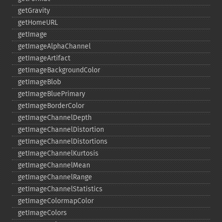
getGravity
getHomeURL
getImage
getImageAlphaChannel
getImageArtifact
getImageBackgroundColor
getImageBlob
getImageBluePrimary
getImageBorderColor
getImageChannelDepth
getImageChannelDistortion
getImageChannelDistortions
getImageChannelKurtosis
getImageChannelMean
getImageChannelRange
getImageChannelStatistics
getImageColormapColor
getImageColors