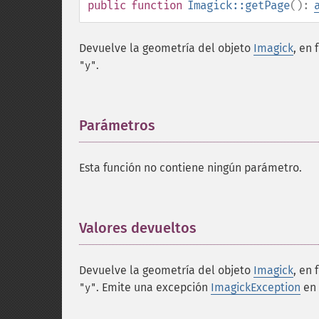
public
function
Imagick::getPage
():
Devuelve la geometría del objeto
Imagick
, en 
.
"y"
Parámetros
¶
Esta función no contiene ningún parámetro.
Valores devueltos
¶
Devuelve la geometría del objeto
Imagick
, en 
. Emite una excepción
ImagickException
en 
"y"