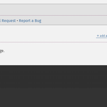
l Request
•
Report a Bug
＋
add a
ge.