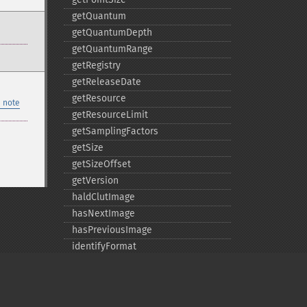
getQuantum
getQuantumDepth
getQuantumRange
getRegistry
getReleaseDate
getResource
 note
getResourceLimit
getSamplingFactors
getSize
getSizeOffset
getVersion
haldClutImage
hasNextImage
hasPreviousImage
identifyFormat
identifyImage
implodeImage
importImagePixels