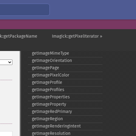
getImageGreenPrimary
getImageHeight
getImageHistogram
getImageInterlaceScheme
getImageInterpolateMethod
ck::getPackageName
Imagick::getPixelIterator »
getImageIterations
getImageLength
getImageMimeType
getImageOrientation
getImagePage
getImagePixelColor
getImageProfile
getImageProfiles
getImageProperties
getImageProperty
getImageRedPrimary
getImageRegion
getImageRenderingIntent
getImageResolution