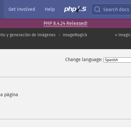
Get Involved
Help
Search docs
PHP 8.4.24 Released!
to y generación de imágenes
ImageMagick
« Imagi
Change language:
la página