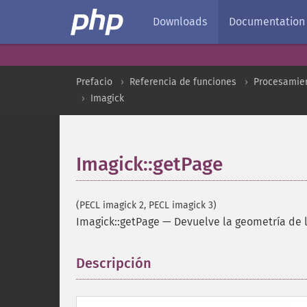
Downloads
Documentation
Prefacio
Referencia de funciones
Procesamien
Imagick
Imagick::getPage
(PECL imagick 2, PECL imagick 3)
Imagick::getPage
—
Devuelve la geometría de 
Descripción
¶