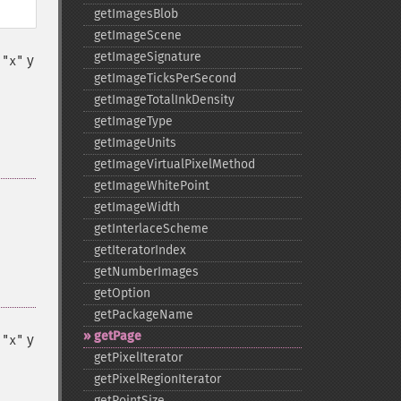
getImagesBlob
getImageScene
getImageSignature
,
y
"x"
getImageTicksPerSecond
getImageTotalInkDensity
getImageType
getImageUnits
getImageVirtualPixelMethod
getImageWhitePoint
getImageWidth
getInterlaceScheme
getIteratorIndex
getNumberImages
getOption
getPackageName
getPage
,
y
"x"
getPixelIterator
getPixelRegionIterator
getPointSize