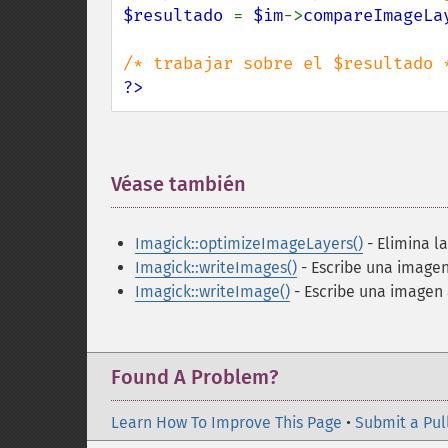
$resultado 
= 
$im
->
compareImageLa
?>
Véase también
¶
Imagick::optimizeImageLayers()
- Elimina l
Imagick::writeImages()
- Escribe una image
Imagick::writeImage()
- Escribe una imagen 
Found A Problem?
Learn How To Improve This Page
•
Submit a Pul