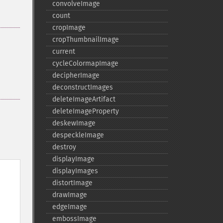
convolveImage
count
cropImage
cropThumbnailImage
current
cycleColormapImage
decipherImage
deconstructImages
deleteImageArtifact
deleteImageProperty
deskewImage
despeckleImage
destroy
displayImage
displayImages
distortImage
drawImage
edgeImage
embossImage