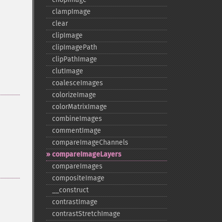
clampImage
clear
clipImage
clipImagePath
clipPathImage
clutImage
coalesceImages
colorizeImage
colorMatrixImage
combineImages
commentImage
compareImageChannels
compareImageLayers
compareImages
compositeImage
_​_​construct
contrastImage
contrastStretchImage