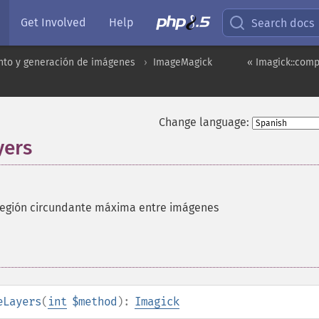
Get Involved
Help
Search docs
to y generación de imágenes
ImageMagick
« Imagick::com
Change language:
yers
región circundante máxima entre imágenes
eLayers
(
int
$method
):
Imagick