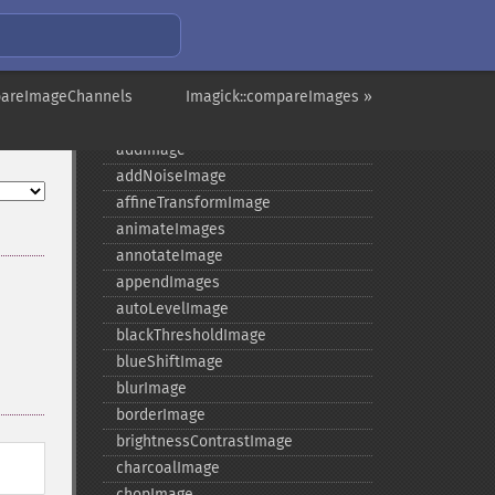
Imagick
adaptiveBlurImage
adaptiveResizeImage
pareImageChannels
adaptiveSharpenImage
Imagick::compareImages »
adaptiveThresholdImage
addImage
addNoiseImage
affineTransformImage
animateImages
annotateImage
appendImages
autoLevelImage
blackThresholdImage
blueShiftImage
blurImage
borderImage
brightnessContrastImage
charcoalImage
chopImage