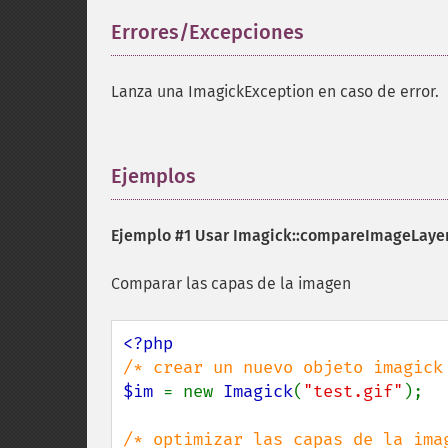
Errores/Excepciones
¶
Lanza una ImagickException en caso de error.
Ejemplos
¶
Ejemplo #1 Usar
Imagick::compareImageLayer
Comparar las capas de la imagen
$im 
= new 
Imagick
(
"test.gif"
);
