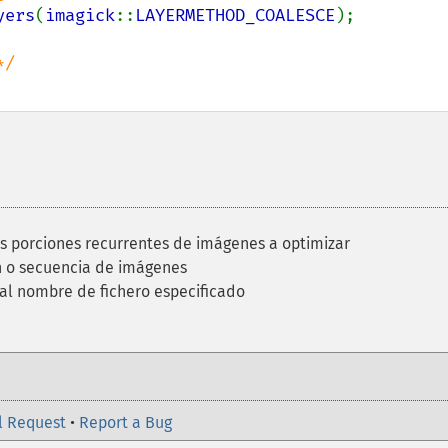
yers
(
imagick
::
LAYERMETHOD_COALESCE
);

as porciones recurrentes de imágenes a optimizar
n o secuencia de imágenes
al nombre de fichero especificado
l Request
•
Report a Bug