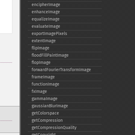
encipherImage
enhanceImage
equalizeImage
evaluateImage
exportImagePixels
extentImage
flipImage
floodFillPaintImage
flopImage
forwardFourierTransformImage
frameImage
functionImage
fxImage
gammaImage
gaussianBlurImage
getColorspace
getCompression
getCompressionQuality
getCopyright