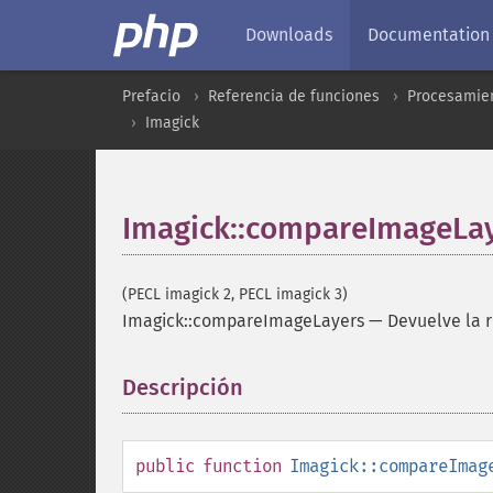
Downloads
Documentation
Prefacio
Referencia de funciones
Procesamien
Imagick
Imagick::compareImageLa
(PECL imagick 2, PECL imagick 3)
Imagick::compareImageLayers
—
Devuelve la 
Descripción
¶
public
function
Imagick::compareImag