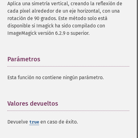
Aplica una simetría vertical, creando la reflexión de
hasNextImage
cada píxel alrededor de un eje horizontal, con una
hasPreviousImage
rotación de 90 grados. Este método solo está
identifyFormat
disponible si Imagick ha sido compilado con
identifyImage
ImageMagick versión 6.2.9 o superior.
implodeImage
importImagePixels
inverseFourierTransformImage
labelImage
Parámetros
¶
levelImage
linearStretchImage
Esta función no contiene ningún parámetro.
liquidRescaleImage
listRegistry
magnifyImage
mergeImageLayers
Valores devueltos
¶
minifyImage
modulateImage
Devuelve
en caso de éxito.
true
montageImage
morphImages