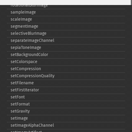
rotationalBlurImage
sampleImage
scaleImage
segmentImage
selectiveBlurImage
separateImageChannel
sepiaToneImage
setBackgroundColor
setColorspace
setCompression
setCompressionQuality
setFilename
setFirstIterator
setFont
setFormat
setGravity
setImage
setImageAlphaChannel