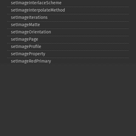
setImageInterlaceScheme
setImageInterpolateMethod
setImageIterations
setImageMatte
setImageOrientation
setImagePage
setImageProfile
setImageProperty
setImageRedPrimary
setImageRenderingIntent
setImageResolution
setImageScene
setImageTicksPerSecond
setImageType
setImageUnits
setImageVirtualPixelMethod
setImageWhitePoint
setInterlaceScheme
setIteratorIndex