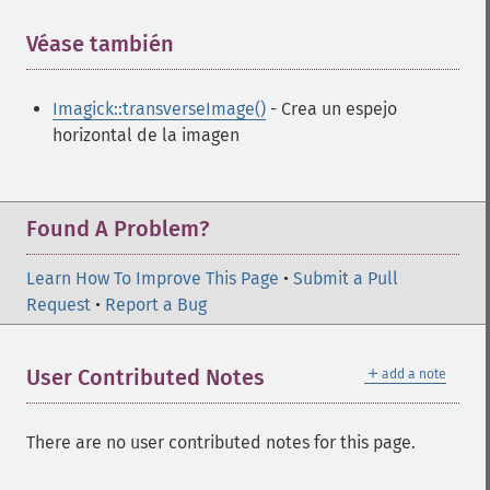
quantizeImages
queryFontMetrics
Véase también
¶
queryFonts
queryFormats
Imagick::transverseImage()
- Crea un espejo
raiseImage
horizontal de la imagen
randomThresholdImage
readImage
readImageBlob
readImageFile
Found A Problem?
readImages
remapImage
Learn How To Improve This Page
•
Submit a Pull
removeImage
Request
•
Report a Bug
removeImageProfile
render
＋
User Contributed Notes
add a note
resampleImage
resetImagePage
resizeImage
There are no user contributed notes for this page.
rollImage
rotateImage