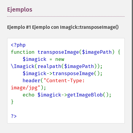
morphology
motionBlurImage
Ejemplos
¶
negateImage
newImage
Ejemplo #1 Ejemplo con
Imagick::transposeImage()
newPseudoImage
nextImage
normalizeImage
oilPaintImage
function 
transposeImage
(
$imagePath
) {

opaquePaintImage
$imagick 
= new 
optimizeImageLayers
\Imagick
(
realpath
(
$imagePath
));

pingImage
$imagick
->
transposeImage
();

pingImageBlob
header
(
"Content-Type: 
pingImageFile
image/jpg"
);

polaroidImage
    echo 
$imagick
->
getImageBlob
();

posterizeImage
}

previewImages
previousImage
?>
profileImage
quantizeImage