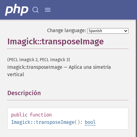
getNumberImages
getOption
getPackageName
getPage
Change language:
getPixelIterator
Imagick::transposeImage
getPixelRegionIterator
getPointSize
getQuantum
(PECL imagick 2, PECL imagick 3)
getQuantumDepth
Imagick::transposeImage
—
Aplica una simetría
getQuantumRange
vertical
getRegistry
getReleaseDate
getResource
Descripción
¶
getResourceLimit
getSamplingFactors
getSize
public
function
getSizeOffset
Imagick::transposeImage
():
bool
getVersion
haldClutImage