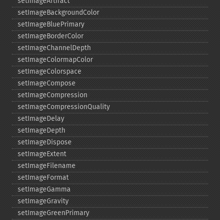
setImageArtifact
setImageBackgroundColor
setImageBluePrimary
setImageBorderColor
setImageChannelDepth
setImageColormapColor
setImageColorspace
setImageCompose
setImageCompression
setImageCompressionQuality
setImageDelay
setImageDepth
setImageDispose
setImageExtent
setImageFilename
setImageFormat
setImageGamma
setImageGravity
setImageGreenPrimary