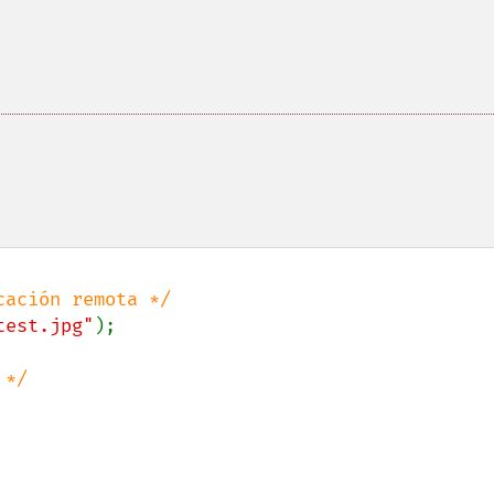
test.jpg"
);
