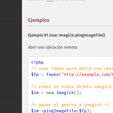
Ejemplos
¶
Ejemplo #1 Usar
Imagick::pingImageFile()
Abrir una ubicación remota
$fp 
= 
fopen
(
"http://example.com/
$im 
= new 
Imagick
();

$im
->
pingImageFile
(
$fp