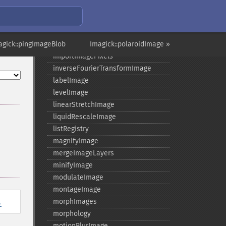
hasPreviousImage
identifyFormat
identifyImage
agick::pingImageBlob
implodeImage
Imagick::polaroidImage »
importImagePixels
inverseFourierTransformImage
labelImage
levelImage
linearStretchImage
liquidRescaleImage
listRegistry
magnifyImage
mergeImageLayers
minifyImage
modulateImage
montageImage
l
morphImages
morphology
motionBlurImage