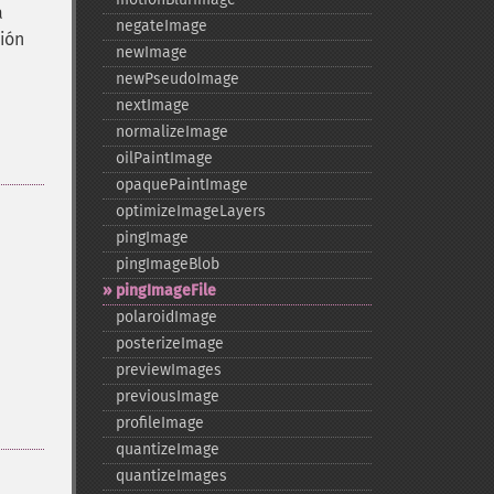
a
negateImage
ión
newImage
newPseudoImage
nextImage
normalizeImage
oilPaintImage
opaquePaintImage
optimizeImageLayers
pingImage
pingImageBlob
pingImageFile
polaroidImage
posterizeImage
previewImages
previousImage
profileImage
quantizeImage
quantizeImages