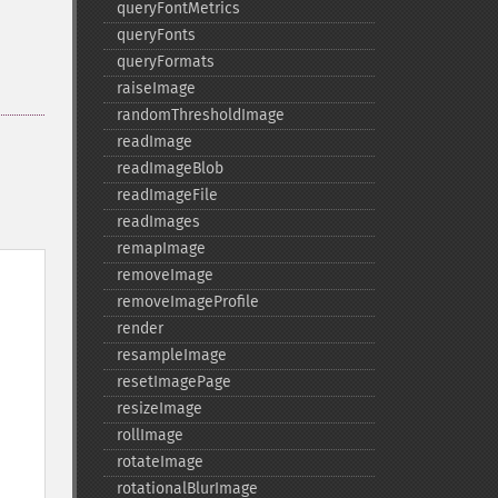
queryFontMetrics
queryFonts
queryFormats
raiseImage
randomThresholdImage
readImage
readImageBlob
readImageFile
readImages
remapImage
removeImage
removeImageProfile
render
resampleImage
resetImagePage
resizeImage
rollImage
rotateImage
rotationalBlurImage