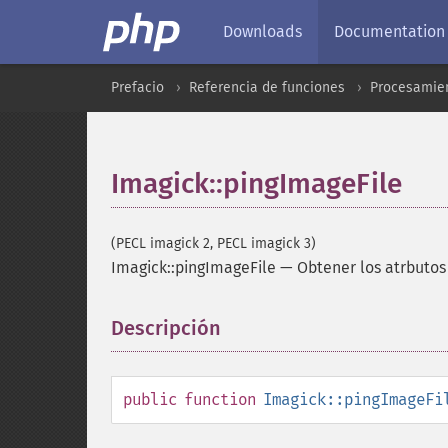
Downloads
Documentation
Prefacio
Referencia de funciones
Procesamien
Imagick::pingImageFile
(PECL imagick 2, PECL imagick 3)
Imagick::pingImageFile
—
Obtener los atrbutos
Descripción
¶
public
function
Imagick::pingImageFi