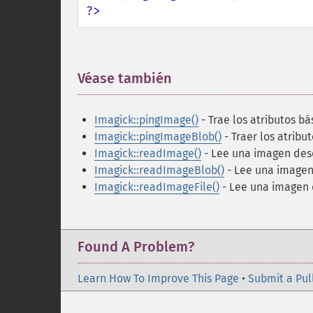
?>
Véase también
¶
Imagick::pingImage()
- Trae los atributos b
Imagick::pingImageBlob()
- Traer los atrib
Imagick::readImage()
- Lee una imagen des
Imagick::readImageBlob()
- Lee una imagen 
Imagick::readImageFile()
- Lee una imagen 
Found A Problem?
Learn How To Improve This Page
•
Submit a Pul