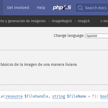
Get Involved
Help
Search docs
to y generación de imágenes
ImageMagick
Imagick
« Im
Change language:
 básicos de la imagen de una manera liviana
le
(
resource
$filehandle
,
string
$fileName
= ?
):
boo