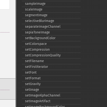
sampleImage
scaleImage
segmentImage
selectiveBlurImage
separateImageChannel
sepiaToneImage
setBackgroundColor
setColorspace
setCompression
setCompressionQuality
setFilename
setFirstIterator
setFont
setFormat
setGravity
setImage
setImageAlphaChannel
setImageArtifact
setImageBackgroundColor